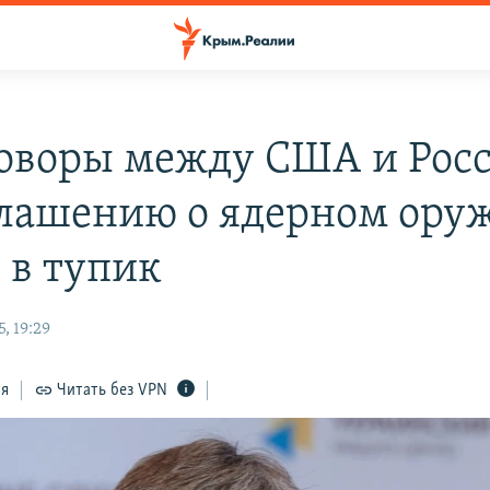
оворы между США и Рос
глашению о ядерном ору
 в тупик
, 19:29
ся
Читать без VPN