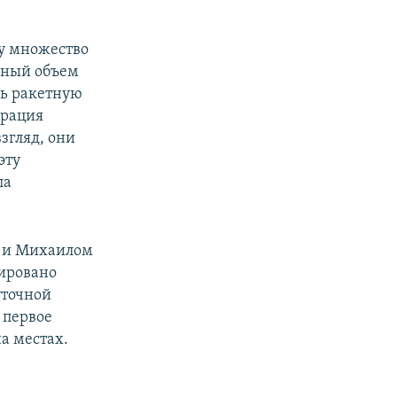
ву множество
очный объем
ть ракетную
ерация
згляд, они
эту
ла
м и Михаилом
дировано
уточной
 первое
а местах.