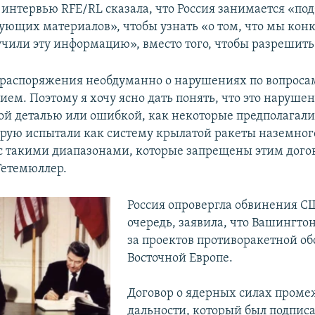
 интервью RFE/RL сказала, что Россия занимается «по
ющих материалов», чтобы узнать «о том, что мы кон
учили эту информацию», вместо того, чтобы разрешить
распоряжения необдуманно о нарушениях по вопроса
ем. Поэтому я хочу ясно дать понять, что это нарушен
ой деталью или ошибкой, как некоторые предполагал
торую испытали как систему крылатой ракеты наземног
с такими диапазонами, которые запрещены этим догов
Гетемюллер.
Россия опровергла обвинения СШ
очередь, заявила, что Вашингтон
за проектов противоракетной об
Восточной Европе.
Договор о ядерных силах проме
дальности, который был подписан