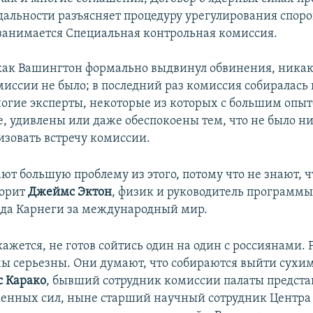
дальности разъясняет процедуру урегулирования споро
занимается Специальная контрольная комиссия.
, как Вашингтон формально выдвинул обвинения, ника
миссии не было; в последний раз комиссия собиралась 
ногие эксперты, некоторые из которых с большим опыт
е, удивлены или даже обеспокоены тем, что не было н
изовать встречу комиссии.
т большую проблему из этого, потому что не знают, ч
ворит
Джеймс Эктон
, физик и руководитель программы
да Карнеги за международный мир.
ажется, не готов сойтись один на один с россиянами. 
мы серьезны. Они думают, что собираются выйти сухим
с Карако
, бывший сотрудник комиссии палаты предста
енных сил, ныне старший научный сотрудник Центра