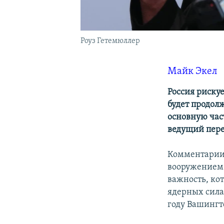
Роуз Гетемюллер
Майк Экел
Россия риску
будет продол
основную ча
ведущий пер
Комментарии 
вооружением
важность, ко
ядерных сила
году Вашингт