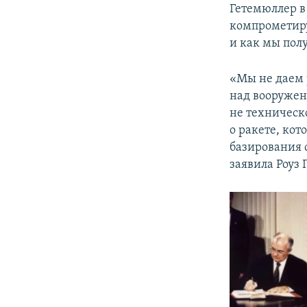
Гетемюллер в
компрометиру
и как мы пол
«Мы не даем 
над вооружени
не техническ
о ракете, ко
базирования 
заявила Роуз 