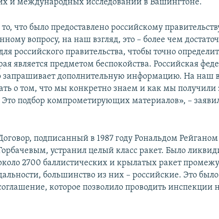
их и международных исследований в Вашингтоне.
 то, что было предоставлено российскому правительст
нному вопросу, на наш взгляд, это – более чем достат
ля российского правительства, чтобы точно определи
орая является предметом беспокойства. Российская фед
 запрашивает дополнительную информацию. На наш в
ать о том, что мы конкретно знаем и как мы получили 
Это подбор компрометирующих материалов», – заяви
Договор, подписанный в 1987 году Рональдом Рейгано
Горбачевым, устранил целый класс ракет. Было ликви
около 2700 баллистических и крылатых ракет промеж
дальности, большинство из них – российские. Это было
соглашение, которое позволило проводить инспекции н