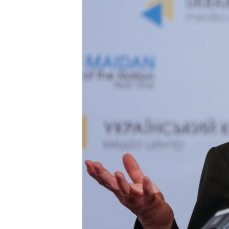
ПОБЕДИТЕЛЕЙ НЕ СУДЯТ?
КРЫМ.НЕПОКОРЕННЫЙ
ELIFBE
УКРАИНСКАЯ ПРОБЛЕМА КРЫМА