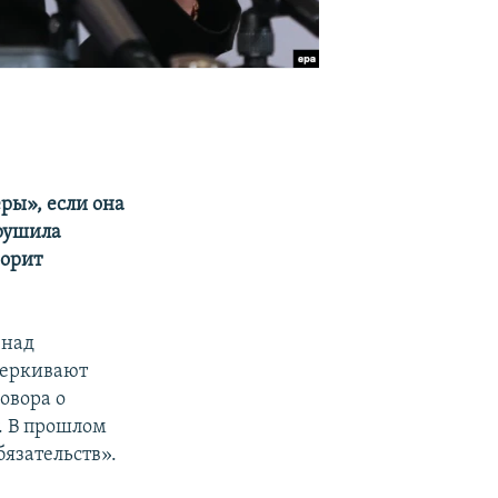
ры», если она
арушила
ворит
 над
еркивают
овора о
. В прошлом
язательств».