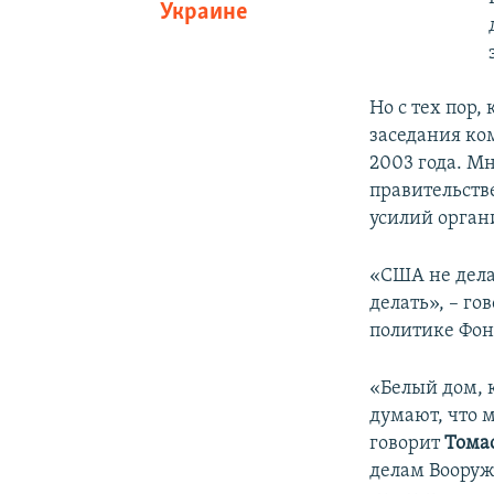
Украине
Но с тех пор
заседания ко
2003 года. М
правительств
усилий орган
«США не делаю
делать», – го
политике Фон
«Белый дом, к
думают, что 
говорит
Тома
делам Вооруж