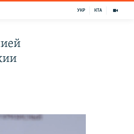
УКР
КТА
сией
жии