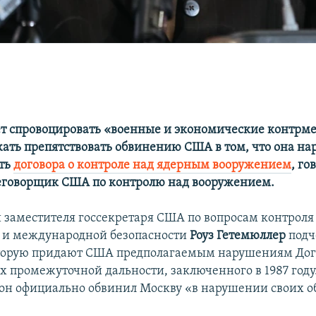
ет спровоцировать «военные и экономические контрме
жать препятствовать обвинению США в том, что она н
сть
договора о контроле над ядерным вооружением
, го
еговорщик США по контролю над вооружением.
заместителя госсекретаря США по вопросам контроля
 и международной безопасности
Роуз Гетемюллер
подч
торую придают США предполагаемым нарушениям Дог
х промежуточной дальности, заключенного в 1987 году
он официально обвинил Москву «в нарушении своих об