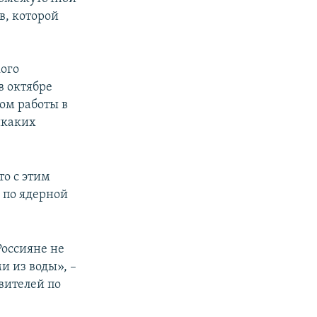
в, которой
кого
в октябре
ом работы в
икаких
то с этим
 по ядерной
Россияне не
и из воды», –
вителей по