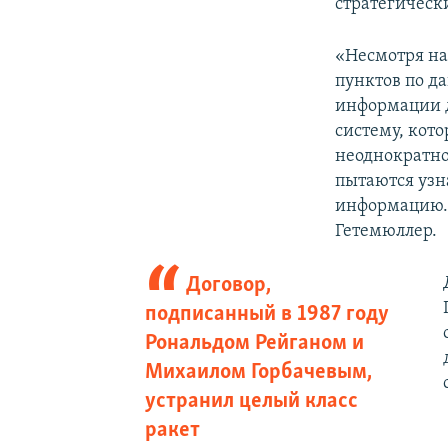
стратегическ
«Несмотря на
пунктов по да
информации д
систему, кот
неоднократно
пытаются узн
информацию. 
Гетемюллер.
Договор,
подписанный в 1987 году
Рональдом Рейганом и
Михаилом Горбачевым,
устранил целый класс
ракет