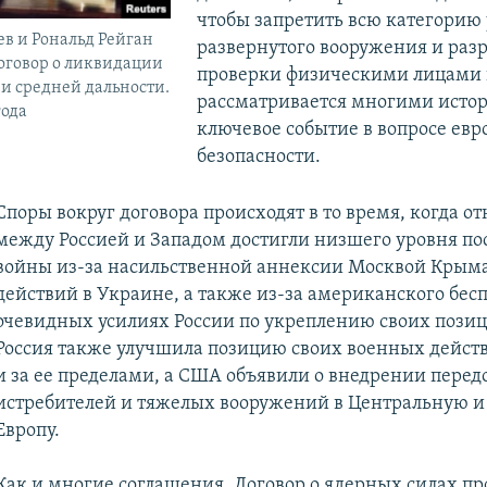
чтобы запретить всю категорию
в и Рональд Рейган
развернутого вооружения и раз
оговор о ликвидации
проверки физическими лицами 
и средней дальности.
рассматривается многими исто
года
ключевое событие в вопросе ев
безопасности.
Споры вокруг договора происходят в то время, когда 
между Россией и Западом достигли низшего уровня по
войны из-за насильственной аннексии Москвой Крыма
действий в Украине, а также из-за американского бес
очевидных усилиях России по укреплению своих позиц
Россия также улучшила позицию своих военных действ
и за ее пределами, а США объявили о внедрении пере
истребителей и тяжелых вооружений в Центральную и
Европу.
Как и многие соглашения, Договор о ядерных силах п