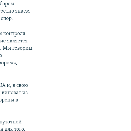
дбором
кретно знаем
 спор.
м контроля
ие является
и. Мы говорим
о
ором», –
А и, в свою
 виноват из-
ороны в
жуточной
 для того,