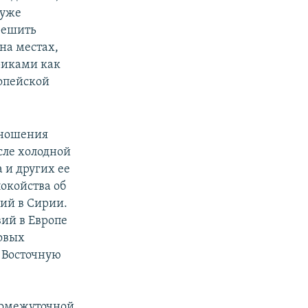
 уже
решить
на местах,
риками как
ропейской
отношения
сле холодной
 и других ее
покойства об
ий в Сирии.
ий в Европе
довых
 Восточную
ромежуточной