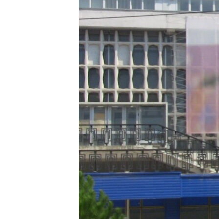
ПОБЕДИТЕЛЕЙ НЕ СУДЯТ?
КРЫМ.НЕПОКОРЕННЫЙ
ELIFBE
УКРАИНСКАЯ ПРОБЛЕМА КРЫМА