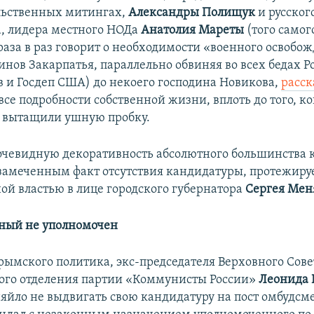
льственных митингах,
Александры Полищук
и русског
, лидера местного НОДа
Анатолия Мареты
(того самог
раза в раз говорит о необходимости «военного освобо
инов Закарпатья, параллельно обвиняя во всех бедах Р
 и Госдеп США) до некоего господина Новикова,
расск
все подробности собственной жизни, вплоть до того, ко
 вытащили ушную пробку.
очевидную декоративность абсолютного большинства 
езамеченным факт отсутствия кандидатуры, протежир
ой властью в лице городского губернатора
Сергея Мен
ный не уполномочен
ымского политика, экс-председателя Верховного Сове
ого отделения партии «Коммунисты России»
Леонида 
йло не выдвигать свою кандидатуру на пост омбудсм