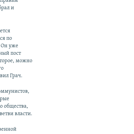
 правам
брал и
ется
ся по
 Он уже
ный пост
торое, можно
го
вил Грач.
оммунистов,
орые
о общества,
ветви власти.
венной