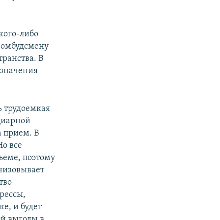
кого-либо
 омбудсмену
ранства. В
азначения
ь трудоемкая
нциарной
а прием. В
Но все
ъеме, поэтому
анизовывает
тво
рессы,
же, и будет
й выгоды в