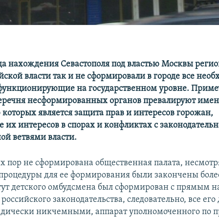
ода нахождения Севастополя под властью Москвы реги
йской власти так и не сформировали в городе все нео
функционирующие на государственном уровне. Примеч
перечня несформированных органов превалируют имен
 которых является защита прав и интересов горожан,
е их интересов в спорах и конфликтах с законодательн
ой ветвями власти.
их пор не сформирована общественная палата, несмотря
 процедуры для ее формирования были закончены боле
тут детского омбудсмена был сформирован с прямым 
российского законодательства, следовательно, все его
дически никчемными, аппарат уполномоченного по 