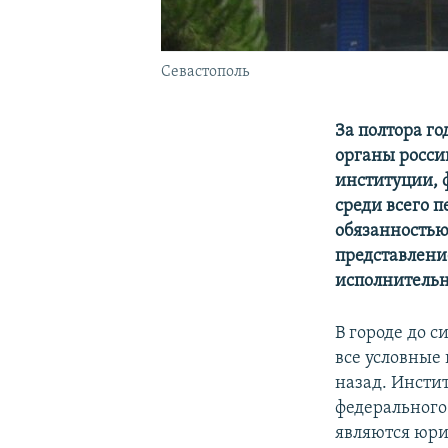
Севастополь
За полтора г
органы росси
институции, 
среди всего 
обязанностью
представлени
исполнительн
В городе до с
все условные
назад. Инсти
федерального 
являются юри