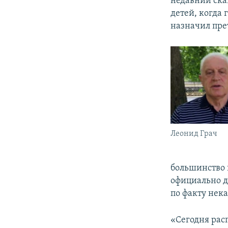
недавний ска
детей, когда
назначил пре
Леонид Грач
большинство 
официально д
по факту нек
«Сегодня рас