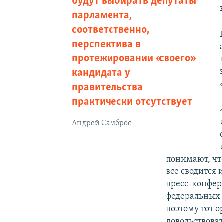
будут выбирать депутаты
парламента,
соответственно,
перспектива в
протежировании «своего»
кандидата у
правительства
практически отсутствует
Андрей Самброс
понимают, что
все сводится
пресс-конфер
федеральных 
поэтому тот о
довольствова