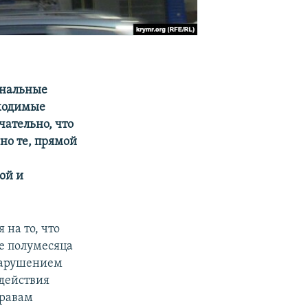
ональные
бходимые
ательно, что
но те, прямой
ой и
 на то, что
е полумесяца
нарушением
 действия
правам