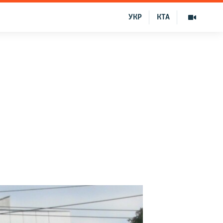
УКР
КТА