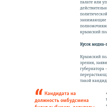
палате или у
действительн
политической
занимающие 
полномочиями
крымский по
Кусок медиа-
Крымский пол
зрения, заяв
губернатора –
перерастающи
такой кандид
Кандидата на
должность омбудсмена