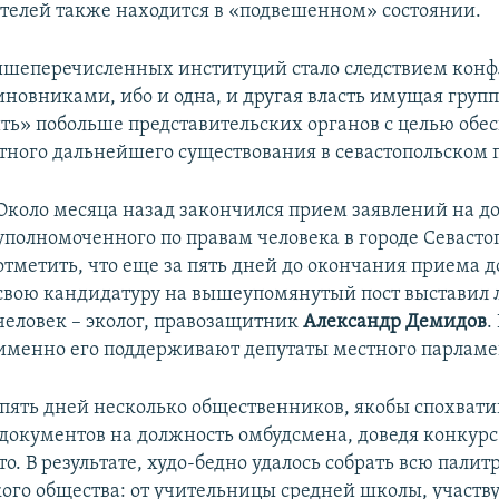
елей также находится в «подвешенном» состоянии.
ышеперечисленных институций стало следствием кон
иновниками, ибо и одна, и другая власть имущая груп
ь» побольше представительских органов с целью обе
тного дальнейшего существования в севастопольском 
Около месяца назад закончился прием заявлений на д
уполномоченного по правам человека в городе Севастоп
отметить, что еще за пять дней до окончания приема 
свою кандидатуру на вышеупомянутый пост выставил л
человек – эколог, правозащитник
Александр Демидов
.
именно его поддерживают депутаты местного парламе
 пять дней несколько общественников, якобы спохват
 документов на должность омбудсмена, доведя конкурс
то. В результате, худо-бедно удалось собрать всю палит
кого общества: от учительницы средней школы, участ