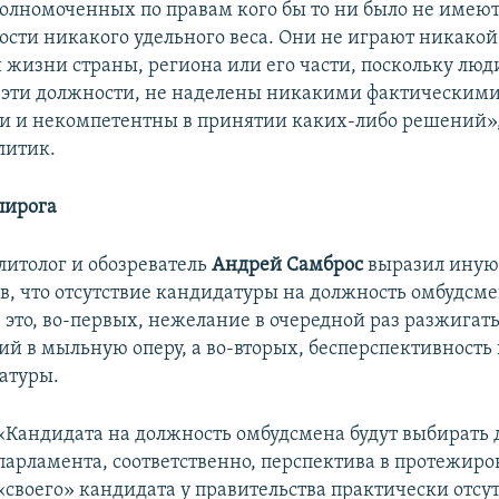
полномоченных по правам кого бы то ни было не имеют
ости никакого удельного веса. Они не играют никакой
 жизни страны, региона или его части, поскольку люд
эти должности, не наделены никакими фактическим
 и некомпетентны в принятии каких-либо решений»,
литик.
пирога
итолог и обозреватель
Андрей Самброс
выразил иную
ив, что отсутствие кандидатуры на должность омбудсме
 это, во-первых, нежелание в очередной раз разжигат
й в мыльную оперу, а во-вторых, бесперспективност
атуры.
«Кандидата на должность омбудсмена будут выбирать 
парламента, соответственно, перспектива в протежир
«своего» кандидата у правительства практически отсут