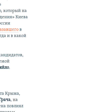
о
о, который на
ждения» Киева
оссии
азавшего
в
гда и в какой
кандидатов,
уемой
яйло
.
та Крыма,
Грача
, на
ена повлиял