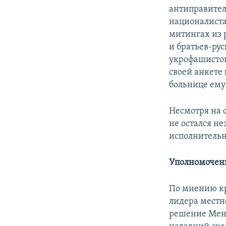
антиправите
националиста
митингах из 
и братьев-рус
укрофашистов
своей анкете 
больнице ему
Несмотря на 
не остался н
исполнительн
Уполномочен
По мнению кр
лидера местн
решение Меня