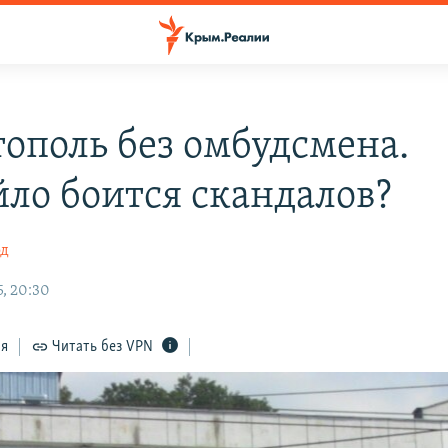
тополь без омбудсмена.
ло боится скандалов?
од
5, 20:30
ся
Читать без VPN