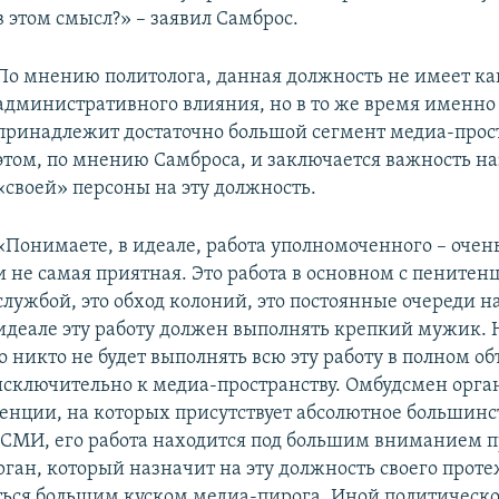
в этом смысл?» – заявил Самброс.
По мнению политолога, данная должность не имеет ка
административного влияния, но в то же время именно
принадлежит достаточно большой сегмент медиа-прост
этом, по мнению Самброса, и заключается важность н
«своей» персоны на эту должность.
«Понимаете, в идеале, работа уполномоченного – очен
и не самая приятная. Это работа в основном с пените
службой, это обход колоний, это постоянные очереди н
идеале эту работу должен выполнять крепкий мужик. 
 никто не будет выполнять всю эту работу в полном об
 исключительно к медиа-пространству. Омбудсмен орг
енции, на которых присутствует абсолютное большинс
СМИ, его работа находится под большим вниманием п
рган, который назначит на эту должность своего проте
ться большим куском медиа-пирога. Иной политическо