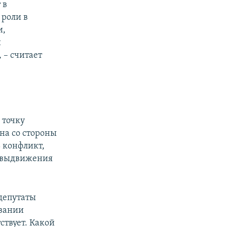
 в
 роли в
и,
и
 – считает
 точку
на со стороны
ь конфликт,
ь выдвижения
депутаты
овании
ствует. Какой