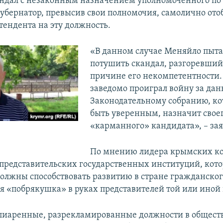
ндал с незаконным назначением уполномоченного по
 губернатор, превысив свои полномочия, самолично ото
тендента на эту должность.
«В данном случае Меняйло пыта
потушить скандал, разгоревший
причине его некомпетентности.
заведомо проиграл войну за дан
Законодательному собранию, ко
быть уверенным, назначит свое
«карманного» кандидата», – зая
По мнению лидера крымских к
представительских государственных институций, кот
олжны способствовать развитию в стране гражданског
ая «побрякушка» в руках представителей той или иной 
пиаренные, разрекламированные должности в общест