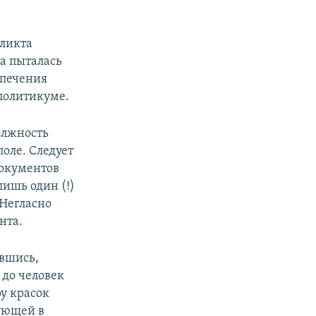
фликта
па пыталась
спечения
политикуме.
олжность
оле. Следует
документов
ишь один (!)
 Негласно
нта.
ившись,
 до человек
ру красок
вующей в