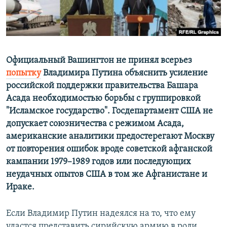
ПРИСОЕДИНЯЙТЕСЬ!
ПОБЕДИТЕЛЕЙ НЕ СУДЯТ?
КРЫМ.НЕПОКОРЕННЫЙ
ELIFBE
Официальный Вашингтон не принял всерьез
УКРАИНСКАЯ ПРОБЛЕМА КРЫМА
попытку
Владимира Путина объяснить усиление
Все сайты RFE/RL
российской поддержки правительства Башара
Асада необходимостью борьбы с группировкой
"Исламское государство". Госдепартамент США не
допускает союзничества с режимом Асада,
американские аналитики предостерегают Москву
от повторения ошибок вроде советской афганской
кампании 1979–1989 годов или последующих
неудачных опытов США в том же Афганистане и
Ираке.
Если Владимир Путин надеялся на то, что ему
удастся представить сирийскую армию в роли