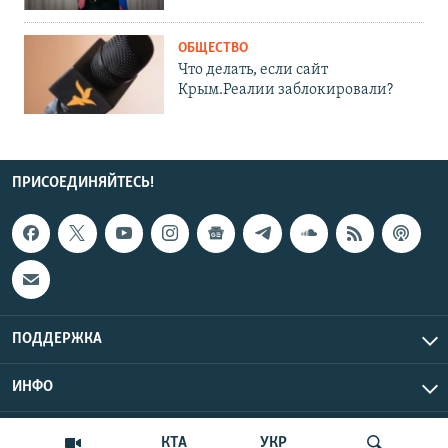
ОБЩЕСТВО
Что делать, если сайт
Крым.Реалии заблокировали?
ПРИСОЕДИНЯЙТЕСЬ!
ПОДДЕРЖКА
ИНФО
UTC+3
Copyright Крым.Реалии, 2026 | Все права защищены.
КТА
УКР