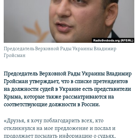
ПРИСОЕДИНЯЙТЕСЬ!
ПОБЕДИТЕЛЕЙ НЕ СУДЯТ?
КРЫМ.НЕПОКОРЕННЫЙ
ELIFBE
УКРАИНСКАЯ ПРОБЛЕМА КРЫМА
Все сайты RFE/RL
Председатель Верховной Рады Украины Владимир
Гройсман
Председатель Верховной Рады Украины Владимир
Гройсман утверждает, что в списке претендентов
на должности судей в Украине есть представители
Крыма, которые также рассматриваются на
соответствующие должности в России.
«Друзья, я хочу поблагодарить всех, кто
откликнулся на мое предложение и послал и
продолжает посылать информацию о судьях,