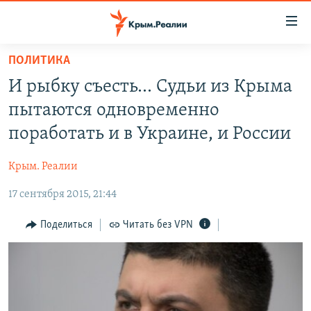
Доступность
ссылки
Вернуться
ПОЛИТИКА
к
НОВОСТИ
И рыбку съесть... Судьи из Крыма
основному
СПЕЦПРОЕКТЫ
содержанию
пытаются одновременно
ВОДА
Вернутся
ГРУЗ 200
поработать и в Украине, и России
к
ИСТОРИЯ
КАРТА ВОЕННЫХ ОБЪЕКТОВ КРЫМА
главной
Крым. Реалии
ЕЩЕ
11 ЛЕТ ОККУПАЦИИ КРЫМА. 11 ИСТОРИЙ СОПРОТИВЛЕНИЯ
навигации
Вернутся
17 сентября 2015, 21:44
РАДІО СВОБОДА
ИНТЕРАКТИВ
к
КАК ОБОЙТИ БЛОКИРОВКУ
ИНФОГРАФИКА
Поделиться
Читать без VPN
поиску
ТЕЛЕПРОЕКТ КРЫМ.РЕАЛИИ
Українською
СОВЕТЫ ПРАВОЗАЩИТНИКОВ
Qırımtatar
ПРОПАВШИЕ БЕЗ ВЕСТИ