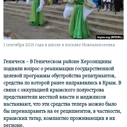
ПРИСОЕДИНЯЙТЕСЬ!
ПОБЕДИТЕЛЕЙ НЕ СУДЯТ?
КРЫМ.НЕПОКОРЕННЫЙ
ELIFBE
УКРАИНСКАЯ ПРОБЛЕМА КРЫМА
Все сайты RFE/RL
1 сентября 2015 года в школе в поселке Новоалексеевка
Геническ – В Геническом районе Херсонщины
подняли вопрос о реанимации государственной
целевой программы обустройства репатриантов,
средства по которой ранее направлялись в Крым. В
связи с оккупацией крымского полуострова
представители местной власти и меджлисов
настаивают, что эти средства теперь можно было
бы перенаправить на ее реципиентов, в частности,
крымских татар, компактно проживающих в их
регионе.