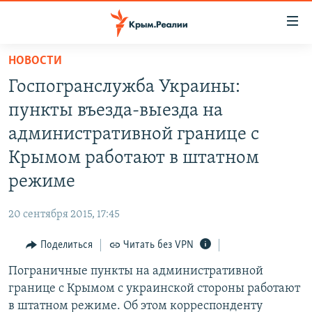
Доступность
ссылки
Вернуться
НОВОСТИ
к
НОВОСТИ
Госпогранслужба Украины:
основному
СПЕЦПРОЕКТЫ
содержанию
пункты въезда-выезда на
ВОДА
Вернутся
ГРУЗ 200
административной границе с
к
ИСТОРИЯ
КАРТА ВОЕННЫХ ОБЪЕКТОВ КРЫМА
Крымом работают в штатном
главной
ЕЩЕ
11 ЛЕТ ОККУПАЦИИ КРЫМА. 11 ИСТОРИЙ СОПРОТИВЛЕНИЯ
навигации
режиме
Вернутся
РАДІО СВОБОДА
ИНТЕРАКТИВ
к
20 сентября 2015, 17:45
КАК ОБОЙТИ БЛОКИРОВКУ
ИНФОГРАФИКА
поиску
Поделиться
Читать без VPN
ТЕЛЕПРОЕКТ КРЫМ.РЕАЛИИ
Українською
Пограничные пункты на административной
СОВЕТЫ ПРАВОЗАЩИТНИКОВ
Qırımtatar
границе с Крымом с украинской стороны работают
ПРОПАВШИЕ БЕЗ ВЕСТИ
в штатном режиме. Об этом корреспонденту