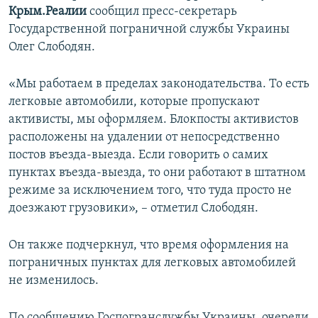
Крым.Реалии
сообщил пресс-секретарь
ПРИСОЕДИНЯЙТЕСЬ!
ПОБЕДИТЕЛЕЙ НЕ СУДЯТ?
Государственной пограничной службы Украины
КРЫМ.НЕПОКОРЕННЫЙ
Олег Слободян.
ELIFBE
«Мы работаем в пределах законодательства. То есть
УКРАИНСКАЯ ПРОБЛЕМА КРЫМА
легковые автомобили, которые пропускают
Все сайты RFE/RL
активисты, мы оформляем. Блокпосты активистов
расположены на удалении от непосредственно
постов въезда-выезда. Если говорить о самих
пунктах въезда-выезда, то они работают в штатном
режиме за исключением того, что туда просто не
доезжают грузовики», – отметил Слободян.
Он также подчеркнул, что время оформления на
пограничных пунктах для легковых автомобилей
не изменилось.
По сообщению Госпогранслужбы Украины, очереди