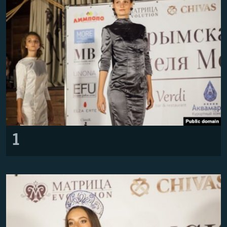
ПРИСОЕДИНЯЙТЕСЬ!
ПОБЕДИТЕЛЕЙ НЕ СУДЯТ?
КРЫМ.НЕПОКОРЕННЫЙ
ELIFBE
УКРАИНСКАЯ ПРОБЛЕМА КРЫМА
Все сайты RFE/RL
1