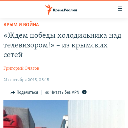
Доступность
ссылки
Вернуться
КРЫМ И ВОЙНА
к
НОВОСТИ
«Ждем победы холодильника над
основному
СПЕЦПРОЕКТЫ
содержанию
телевизором!» – из крымских
ВОДА
Вернутся
ГРУЗ 200
сетей
к
ИСТОРИЯ
КАРТА ВОЕННЫХ ОБЪЕКТОВ КРЫМА
главной
Григорий Очагов
ЕЩЕ
11 ЛЕТ ОККУПАЦИИ КРЫМА. 11 ИСТОРИЙ СОПРОТИВЛЕНИЯ
навигации
Вернутся
21 сентября 2015, 08:15
РАДІО СВОБОДА
ИНТЕРАКТИВ
к
КАК ОБОЙТИ БЛОКИРОВКУ
ИНФОГРАФИКА
Поделиться
Читать без VPN
поиску
ТЕЛЕПРОЕКТ КРЫМ.РЕАЛИИ
Українською
СОВЕТЫ ПРАВОЗАЩИТНИКОВ
Qırımtatar
ПРОПАВШИЕ БЕЗ ВЕСТИ