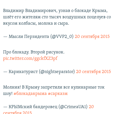
Владимир Владимирович, узнав о блокаде Крыма,
шлёт его жителям сто тысяч воздушных поцелуев со
вкусом колбасы, молока и сыра.
— Мысли Перзидента (@VVP2_0)
20 сентября 2015
Про блокаду. Второй рисунок.
pic.twitter.com/ggckfXZ3pf
— Карикатурист (@nightseparator)
20 сентября 2015
Молния! В Крыму запретили все кулинарные ток
шоу!
#блокадакрыма
#сарказм
— КРЫМский бандеровец (@CrimeaUA1)
20
сентября 2015