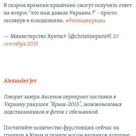
В скором времени крымчане смогут получить ответ
на вопрос "что нам давала Украина ?" - просто
заглянув в холодильник.
#блокадакрыма
— Министерство Хунты⚡️ (@christineparis9)
20
сентября 2015
Alexander Jev
Говорят завтра Аксенов перекроет поставки в
Украину ракушек "Крым-2015", можжевеловых
подстаканников и фоток с обезьянкой.
Посчитайте количество фур,стоящих сейчас на
границе в Крым и ткните носом ватников,которые