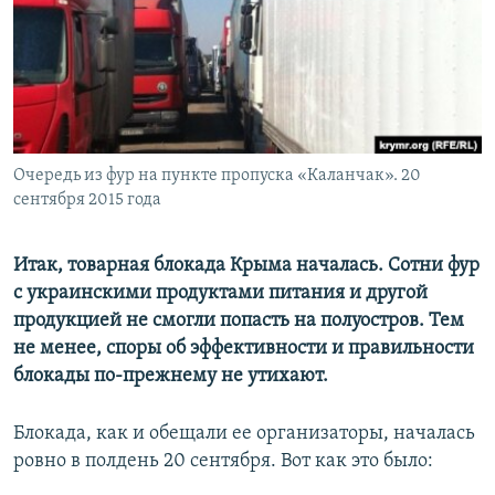
ПРИСОЕДИНЯЙТЕСЬ!
ПОБЕДИТЕЛЕЙ НЕ СУДЯТ?
КРЫМ.НЕПОКОРЕННЫЙ
ELIFBE
УКРАИНСКАЯ ПРОБЛЕМА КРЫМА
Все сайты RFE/RL
Очередь из фур на пункте пропуска «Каланчак». 20
сентября 2015 года
Итак, товарная блокада Крыма началась. Сотни фур
с украинскими продуктами питания и другой
продукцией не смогли попасть на полуостров. Тем
не менее, споры об эффективности и правильности
блокады по-прежнему не утихают.
Блокада, как и обещали ее организаторы, началась
ровно в полдень 20 сентября. Вот как это было: