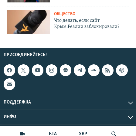
ОБЩЕСТВО
Что делать, если сайт
Крым.Реалии заблокировали?
ПРИСОЕДИНЯЙТЕСЬ!
ПОДДЕРЖКА
ИНФО
UTC+3
Copyright Крым.Реалии, 2026 | Все права защищены.
КТА
УКР