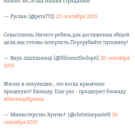
больно за1,5года наших страданий!
— Руслан (@peta772)
20 сентября 2015
Севастополь.Ничего ребята,для достижения общей
цели,мы готовы потерпеть.Перерубайте пуповину!
— Внук підпільниці (@ShlomoSledopit)
20 сентября
2015
Жизнь в оккупации , это когда крымчане
празднуют! блокаду. Еще раз - празднуют блокаду
#БлокадаКрыма
— Министерство Хунты⚡️ (@christineparis9)
20
сентября 2015