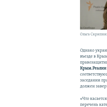
Ольга Скрипни
Однако украи
въезде в Кры
правозащитни
Крым.Реалии
соответствую
заседании пра
должен завер
«Что касаетс
перечень кат