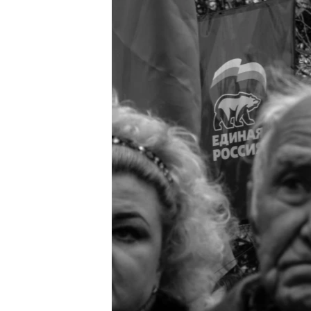
ПОБЕДИТЕЛЕЙ НЕ СУДЯТ?
КРЫМ.НЕПОКОРЕННЫЙ
ELIFBE
УКРАИНСКАЯ ПРОБЛЕМА КРЫМА