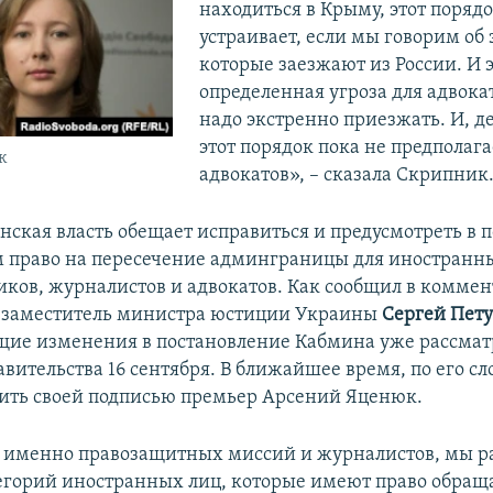
находиться в Крыму, этот порядо
устраивает, если мы говорим об 
которые заезжают из России. И 
определенная угроза для адвокат
надо экстренно приезжать. И, д
этот порядок пока не предполага
к
адвокатов», – сказала Скрипник
нская власть обещает исправиться и предусмотреть в 
м право на пересечение админграницы для иностранн
ков, журналистов и адвокатов. Как сообщил в коммен
заместитель министра юстиции Украины
Сергей Пет
щие изменения в постановление Кабмина уже рассмат
вительства 16 сентября. В ближайшее время, по его сл
ить своей подписью премьер Арсений Яценюк.
я именно правозащитных миссий и журналистов, мы 
егорий иностранных лиц, которые имеют право обраща