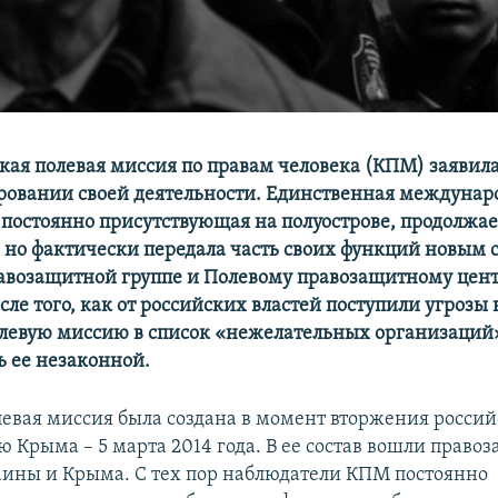
кая полевая миссия по правам человека (КПМ) заявила
овании своей деятельности. Единственная междунар
 постоянно присутствующая на полуострове, продолжае
, но фактически передала часть своих функций новым 
возащитной группе и Полевому правозащитному центр
ле того, как от российских властей поступили угрозы 
евую миссию в список «нежелательных организаций» –
ь ее незаконной.
евая миссия была создана в момент вторжения россий
ю Крыма – 5 марта 2014 года. В ее состав вошли право
аины и Крыма. С тех пор наблюдатели КПМ постоянно