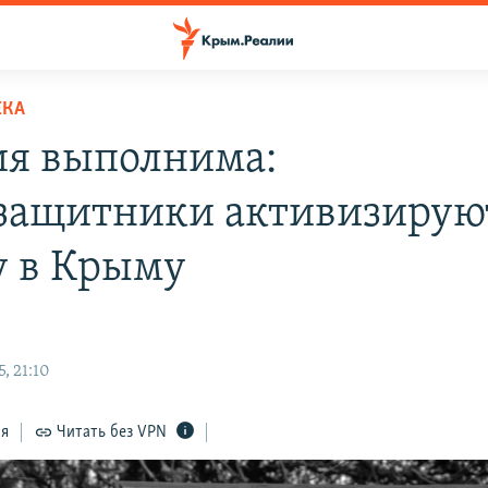
ЕКА
я выполнима:
защитники активизирую
у в Крыму
, 21:10
ся
Читать без VPN