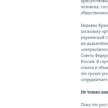
присутствова
человека, со
общественнос
Недавно Крым
поскольку орг
украинской с
их дальнейше
«патриотичес
Совета Федер
России. В сл
сената и объ
это грозит у
сотрудничает
Не только ана
Пока что росс