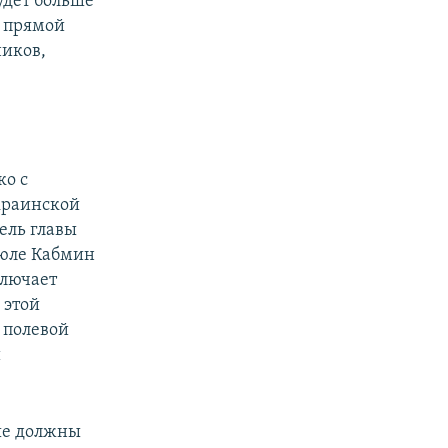
удет больше
а прямой
ников,
ко с
краинской
ель главы
 июле Кабмин
ключает
 этой
 полевой
й
ые должны