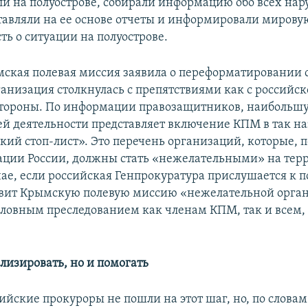
ли на полуострове, собирали информацию обо всех на
ставляли на ее основе отчеты и информировали мирову
ть о ситуации на полуострове.
ская полевая миссия заявила о переформатировании с
анизация столкнулась с препятствиями как с российск
тороны. По информации правозащитников, наибольшу
й деятельности представляет включение КПМ в так 
кий стоп-лист». Это перечень организаций, которые,
ации России, должны стать «нежелательными» на тер
учае, если российская Генпрокуратура прислушается к
явит Крымскую полевую миссию «нежелательной орга
головным преследованием как членам КПМ, так и всем,
.
лизировать, но и помогать
ийские прокуроры не пошли на этот шаг, но, по словам