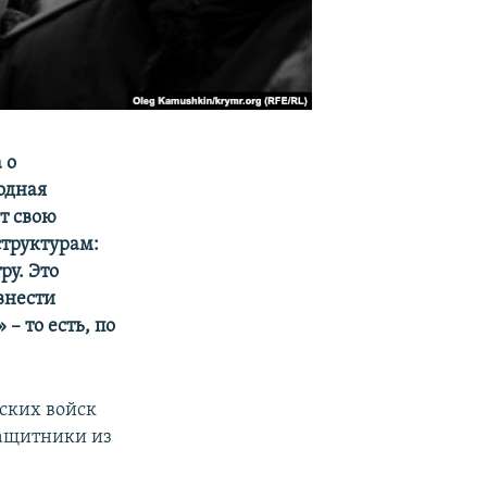
 о
одная
т свою
структурам:
у. Это
внести
 то есть, по
ских войск
защитники из