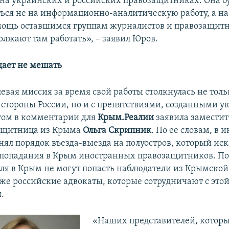
 на украинских и российских правозащитниках. Она б
ься не на информационно-аналитическую работу, а н
мощь оставшимся группам журналистов и правозащит
олжают там работать», – заявил Юров.
ает не мешать
вая миссия за время свой работы столкнулась не толь
 стороны России, но и с препятствиями, созданными у
этом в комментарии для
Крым.Реалии
заявила заместит
ащитница из Крыма
Ольга Скрипник
. По ее словам, в
ял порядок въезда-выезда на полуостров, который ис
попадания в Крым иностранных правозащитников. По
ля в Крым не могут попасть наблюдатели из Крымской
кже российские адвокаты, которые сотрудничают с это
.
«Наших представителей, котор