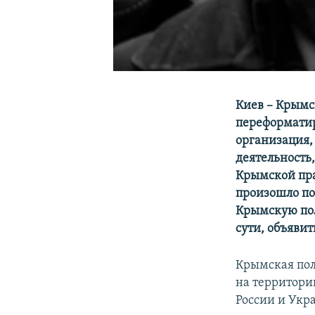
Киев – Крымс
переформатир
организация,
деятельность
Крымской пра
произошло пос
Крымскую пол
сути, объявит
Крымская пол
на территори
России и Укр