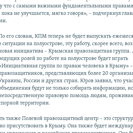
му что с самыми важными фундаментальными правами
 пока не улучшается, мягко говоря», – подчеркнул гл
ии.
По его словам, КПМ теперь не будет выпускать ежемес
о ситуации на полуострове, эту работу, скорее всего, во
новая инициатива – Крымская правозащитная группа. 
ведущих ролей по работе на полуострове будет играть
«Инициативная группа по правам человека в Крыму» –
правозащитников, представляющих более 20 организа
Украины, России и других стран. Юров заявил, что уча
объединения будут не только собирать информацию, но
непосредственную правовую помощь людям, прожив
спорной территории.
ать также Полевой правозащитный центр – это структур
нно присутствовать в Крыму. Она также будет междунар