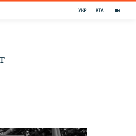
УКР
КТА
т