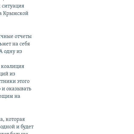
 ситуация
ава Крымской
ячные отчеты
зьмет на себя
А одну из
 коалиция
ций из
стники этого
 и оказывать
ающим на
а, которая
одной и будет