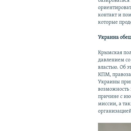
базироваться
ориентироват
контакт и по
которые прод
Украина обещ
Крымская поле
давлением со
властью. Об 
КПМ, правоз
Украины прин
возможность 
причине с ию
миссии, а та
организацией