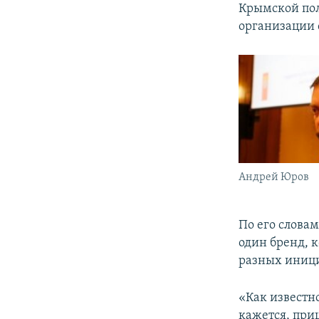
Крымской пол
организации 
Андрей Юров
По его слова
один бренд, к
разных иници
«Как известн
кажется, при