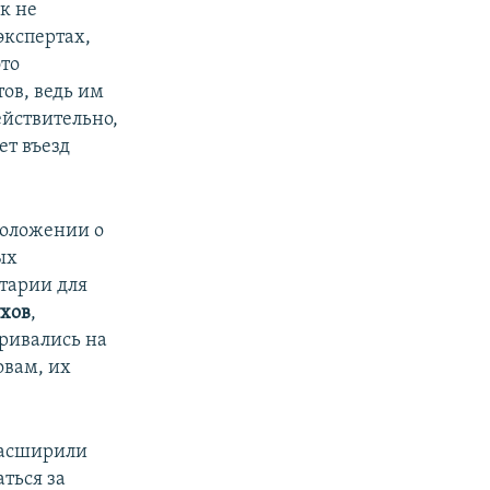
к не
экспертах,
это
ов, ведь им
ействительно,
ет въезд
.
положении о
ых
тарии для
ухов
,
ривались на
овам, их
расширили
ться за