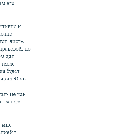
ам его
ктивно и
точно
топ-лист».
правовой, но
ом для
 числе
ия будет
аявил Юров.
ать не как
ак много
, мне
ацией в