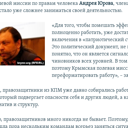
евой миссии по правам человека
Андрея Юрова
, член
стало уже сложнее заниматься своей деятельностью.
«Для того, чтобы помешать эффе
полноценно работать, уже доста
включения в «патриотический с
Это политический документ, не 
понятно, что он является сигнал
чиновников всех уровней. В том
поэтому Крымская полевая мисс
переформатировать работу», – з
м, правозащитники из КПМ уже давно собирались работ
оторый подвергает опасности себя и других людей, а к
атив и структур.
о, правозащитников много никогда не бывает. Поэтому
шла пора нескольким командам всерьез заняться ситу