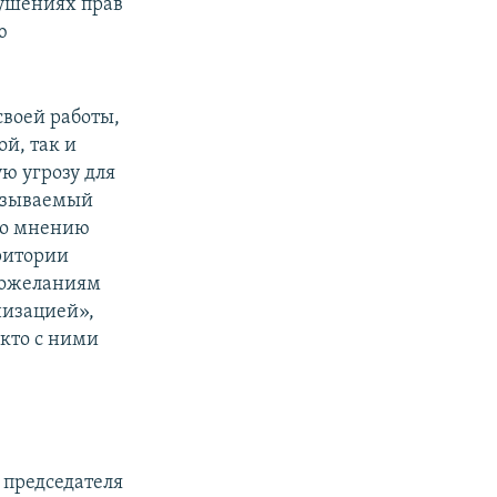
рушениях прав
ю
воей работы,
ой, так и
ю угрозу для
называемый
 по мнению
ритории
 пожеланиям
низацией»,
 кто с ними
 председателя