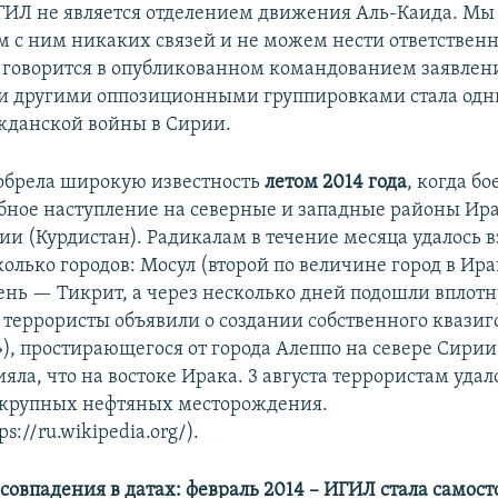
ГИЛ не является отделением движения Аль-Каида. Мы
 с ним никаких связей и не можем нести ответственно
 говорится в опубликованном командованием заявлен
и другими оппозиционными группировками стала одн
жданской войны в Сирии.
обрела широкую известность
летом
2014 года
, когда б
ное наступление на северные и западные районы Ирак
и (Курдистан). Радикалам в течение месяца удалось в
олько городов: Мосул (второй по величине город в Ира
нь — Тикрит, а через несколько дней подошли вплотн
террористы объявили о создании собственного квазиго
»), простирающегося от города Алеппо на севере Сирии
ла, что на востоке Ирака. 3 августа террористам удало
 крупных нефтяных месторождения.
s://ru.wikipedia.org/).
е
совпадения в датах: февраль 2014 – ИГИЛ стала самост