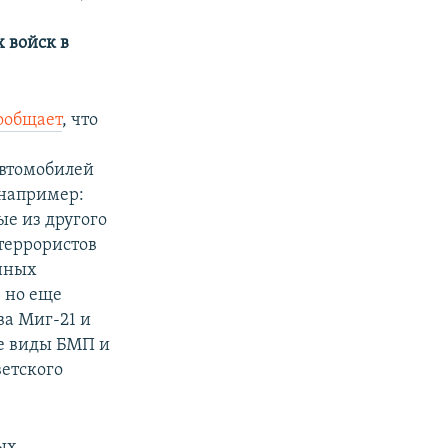
 войск в
ообщает
, что
автомобилей
 например:
е из другого
 террористов
енных
, но еще
ва Миг-21 и
се виды БМП и
ветского
ых