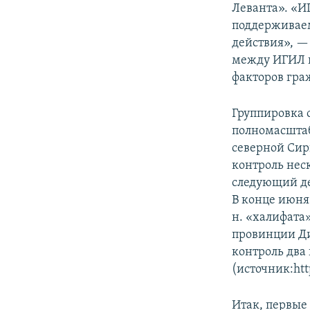
Леванта». «И
поддерживаем
действия», —
между ИГИЛ 
факторов гра
Группировка 
полномасштаб
северной Сири
контроль неск
следующий де
В конце июня 
н. «халифата
провинции Дия
контроль два
(источник:http
Итак, первы