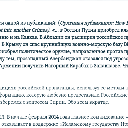
ты одной из публикаций: (
Оригинал
публикации
: How P
st into another Crimea).
«… в
Осетии Путин приобрел кл
чню и на Кавказ. В Абхазии он расширил российское п
 В Крыму он спас крупнейшую военно-морскую базу В
риобрел политическое оружие, направленное против п
ду тем, прозападный Азербайджан оказался под угрозо
Армении получить Нагорный Карабах в Закавказье. Что
дициях российской пропаганды, используя ее методы 
формацию, которую любезно предоставили Российски
азберемся с вопросом Сирии. Обо всем вкратце.
Л. В начале
февраля 2014 года
главное командование 
о отказывает в поддержке «Исламскому государству Ир