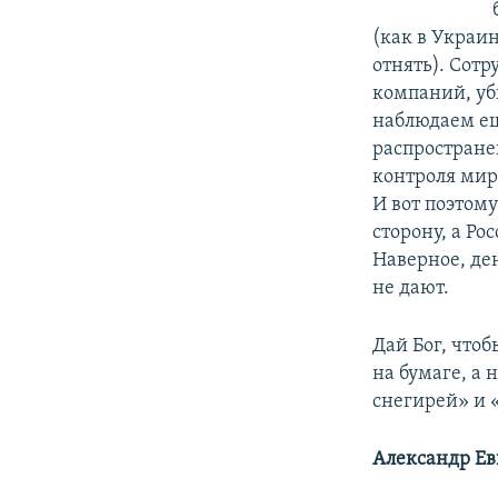
(как в Украи
отнять). Сот
компаний, уб
наблюдаем ещ
распростране
контроля мир
И вот поэтом
сторону, а Ро
Наверное, де
не дают.
Дай Бог, чтоб
на бумаге, а 
снегирей» и 
Александр Е