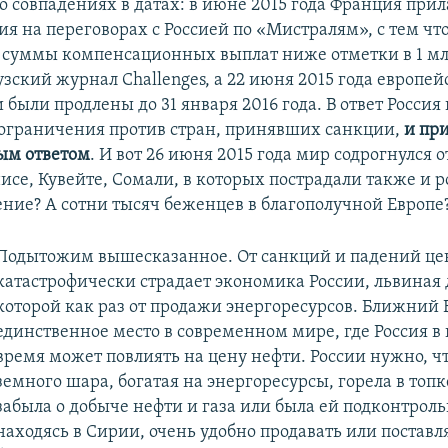
о совпадениях в датах: в июне 2015 года Франция прил
ия на переговорах с Россией по «Мистралям», с тем чт
 суммы компенсационных выплат ниже отметки в 1 мл
зский журнал Challenges, а 22 июня 2015 года европе
 были продлены до 31 января 2016 года. В ответ Россия
 ограничения против стран, принявших санкции,
и пр
ым ответом
. И вот 26 июня 2015 года мир содрогнулся о
исе, Кувейте, Сомали, в которых пострадали также и р
ение? А сотни тысяч беженцев в благополучной Европе
Подытожим вышесказанное. От санкций и падений цен
катастрофически страдает экономика России, львиная 
которой как раз от продажи энергоресурсов. Ближний 
единственное место в современном мире, где Россия в
время может повлиять на цену нефти. России нужно, чт
земного шара, богатая на энергоресурсы, горела в топ
забыла о добыче нефти и газа или была ей подконтроль
находясь в Сирии, очень удобно продавать или поставл