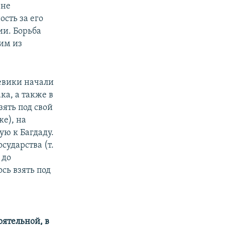
 не
сть за его
ии. Борьба
им из
оевики начали
а, а также в
зять под свой
ке), на
ую к Багдаду.
сударства (т.
 до
сь взять под
оятельной, в