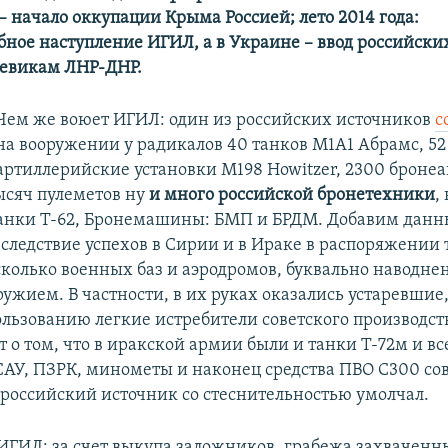
– начало оккупации Крыма Россией; лето 2014 года:
ное наступление ИГИЛ, а в Украине – ввод российских
оевикам ЛНР-ДНР.
Чем же воюет ИГИЛ: один из российских источников
с
на вооружении у радикалов 40 танков M1A1 Абрамс, 52
артиллерийские установки M198 Howitzer, 2300 броне
тысяч пулеметов ну
и много российской бронетехники
,
Танки Т-62, Бронемашины: БМП и БРДМ. Добавим данны
вследствие успехов в Сирии и в Ираке в распоряжении
сколько военных баз и аэродромов, буквально наводн
ужием. В частности, в их руках оказались устаревшие
ользованию легкие истребители советского производст
т о том, что в иракской армии были и танки Т-72м и в
САУ, ПЗРК, минометы и наконец средства ПВО С300 со
 российский источник со стеснительностью умолчал.
 ИГИЛ: за счет выкупа заложников, грабежа захваченн