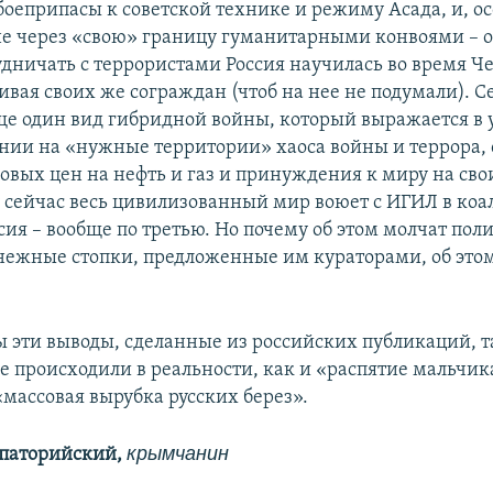
боеприпасы к советской технике и режиму Асада, и, о
не через «свою» границу гуманитарными конвоями – 
рудничать с террористами Россия научилась во время Ч
ивая своих же сограждан (чтоб на нее не подумали). 
е один вид гибридной войны, который выражается в 
нии на «нужные территории» хаоса войны и террора, 
овых цен на нефть и газ и принуждения к миру на сво
у сейчас весь цивилизованный мир воюет с ИГИЛ в коа
ссия – вообще по третью. Но почему об этом молчат пол
нежные стопки, предложенные им кураторами, об это
ы эти выводы, сделанные из российских публикаций, т
не происходили в реальности, как и «распятие мальчик
«массовая вырубка русских берез».
крымчанин
впаторийский,