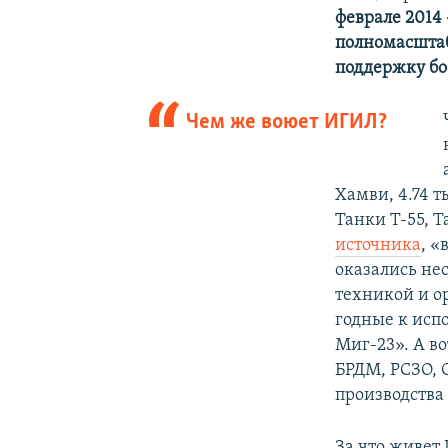
феврале 2014 
полномасштаб
поддержку б
Чем же воюет ИГИЛ?
Хамви, 4.74 
Танки Т-55, 
источника
, «
оказались не
техникой и ор
годные к исп
Миг-23». А во
БРДМ, РСЗО, 
производства
За что живет