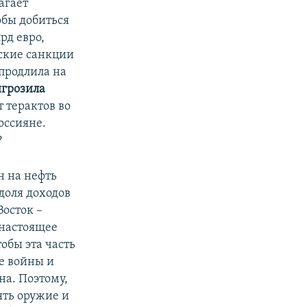
агает
обы добиться
рд евро,
йские санкции
 продлила на
игрозила
т терактов во
оссияне.
?
 на нефть
доля доходов
Восток –
 настоящее
обы эта часть
ке войны и
на. Поэтому,
ять оружие и