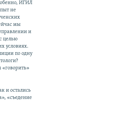
собенно, ИГИЛ
опыт не
еченских
Сейчас мы
управлении и
с целью
их условиях.
лиции по одну
итологи?
м «говорить»
ак и остались
а», «съедение