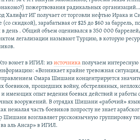
знакомо?) пожертвования радикальных организаций… 
од Халифат ИГ получает от торговли нефтью Ирака и С
(со скидкой), зарабатывая от $25 до $60 за баррель, по
 в день . Общий объем оценивался в 350 000 баррелей
ктом легализации называют Турцию, в которую ресур
ников.
Кто воюет в ИГИЛ: из
источника
получаем интересную
информацию: «Возникает крайне тревожная ситуация, 
управлением Омара Шишани концентрируется значите
х боевиков, прошедших войну, обстрелянных, неплох
и имеющих опыт ведения боевых действий и работы 
чных вооружений. В отрядах Шишани «рабочий» язык –
как немалая часть боевиков попросту не знает арабског
р Шишани возглавляет русскоязычную группировку т
а аль Ансар» в ИГИЛ.