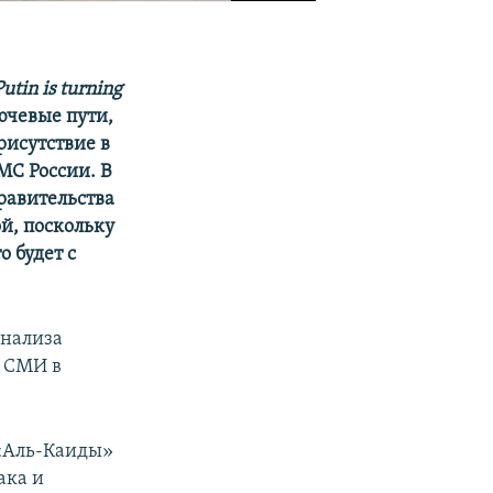
utin is turning
ючевые пути,
рисутствие в
МС России. В
равительства
й, поскольку
 будет с
анализа
е СМИ в
«Аль-Каиды»
ака и