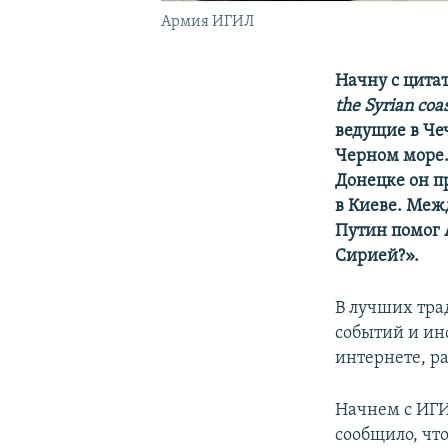
Армия ИГИЛ
Начну с цита
the Syrian coa
ведущие в Че
Черном море.
Донецке он п
в Киеве. Меж
Путин помог 
Сирией?».
В лучших тра
событий и ин
интернете, р
Начнем с ИГИ
сообщило, чт