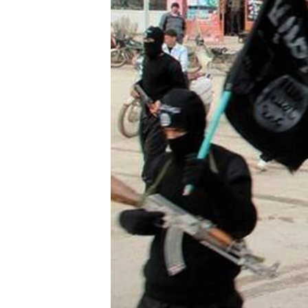
ПОБЕДИТЕЛЕЙ НЕ СУДЯТ?
КРЫМ.НЕПОКОРЕННЫЙ
ELIFBE
УКРАИНСКАЯ ПРОБЛЕМА КРЫМА