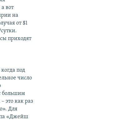
а вот
ирии на
лучая от $1
/сутки.
сы приходят
когда под
льное число
о
с большим
 это как раз
о». Для
ипа «Джейш