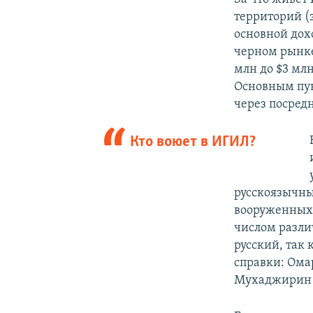
территорий (
основной дох
черном рынке 
млн до $3 млн
Основным пун
через посред
Кто воюет в ИГИЛ?
русскоязычны
вооруженных 
числом разли
русский, так 
справки: Ома
Мухаджирин в