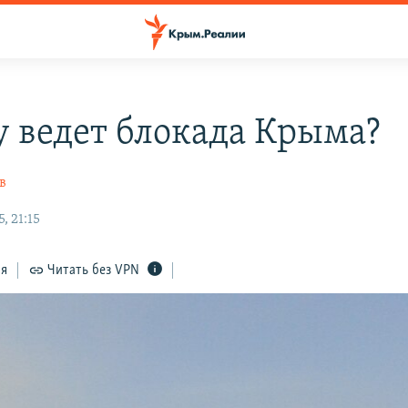
у ведет блокада Крыма?
в
, 21:15
ся
Читать без VPN