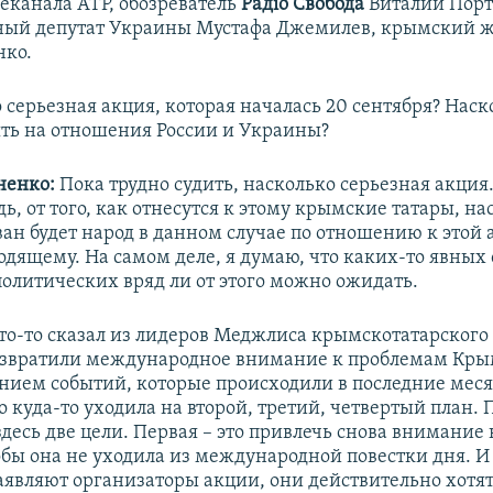
леканала АТР, обозреватель
Радіо Свобода
Виталий Порт
ный депутат Украины Мустафа Джемилев, крымский 
нко.
 серьезная акция, которая началась 20 сентября? Наск
ть на отношения России и Украины?
ненко:
Пока трудно судить, насколько серьезная акция.
ь, от того, как отнесутся к этому крымские татары, на
ан будет народ в данном случае по отношению к этой 
одящему. На самом деле, я думаю, что каких-то явных
политических вряд ли от этого можно ожидать.
кто-то сказал из лидеров Меджлиса крымскотатарского
звратили международное внимание к проблемам Крым
ением событий, которые происходили в последние меся
 куда-то уходила на второй, третий, четвертый план.
здесь две цели. Первая – это привлечь снова внимание 
бы она не уходила из международной повестки дня. И 
 заявляют организаторы акции, они действительно хотя