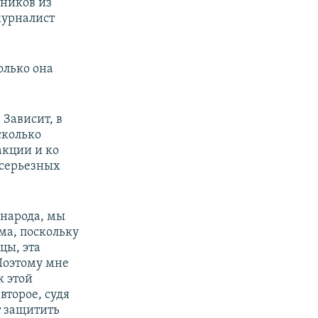
ников из
журналист
олько она
 Зависит, в
сколько
акции и ко
 серьезных
 народа, мы
а, поскольку
цы, эта
 Поэтому мне
к этой
второе, судя
т защитить