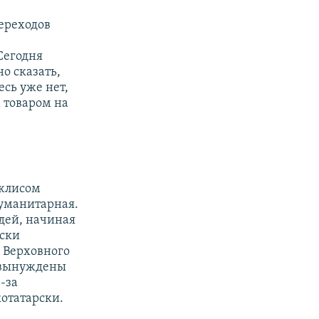
ереходов
Сегодня
о сказать,
есь уже нет,
м
товаром на
джлисом
гуманитарная.
дей, начиная
ски
я Верховного
и вынуждены
-за
отатарски.