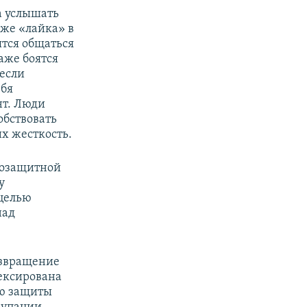
а услышать
аже «лайка» в
ятся общаться
аже боятся
 если
ебя
т. Люди
обствовать
х жесткость.
авозащитной
у
целью
над
озвращение
ексирована
ью защиты