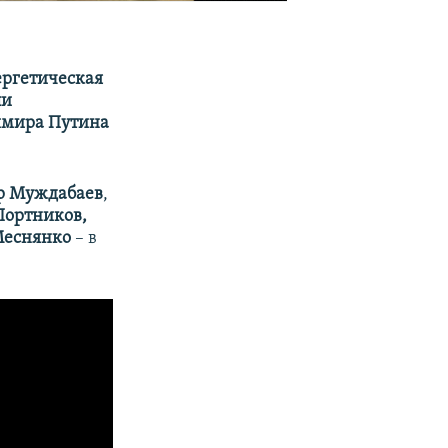
ергетическая
ли
димира Путина
р Муждабаев
,
Портников,
Меснянко
–​ в ​