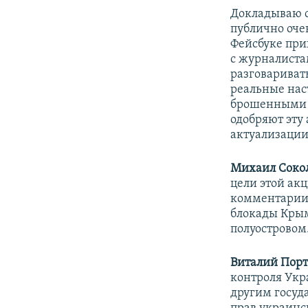
Докладываю с
публично
оче
Фейсбуке при
с журналиста
разговаривать
реальные нас
брошенными 
одобряют эту 
актуализации
Михаил Сокол
цели этой ак
комментарии 
блокады Крым
полуостровом.
Виталий Порт
контроля Укр
другим госуд