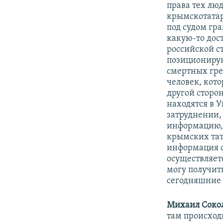
права
тех
люд
крымскотатар
под судом гра
какую-то дос
российской с
позиционирую
смертных грех
человек, кот
другой сторо
находятся в У
затруднении,
информацию, 
крымских тата
информация о 
осуществляет
могу получит
сегодняшние 
Михаил Сокол
там происход