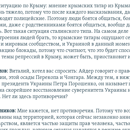
итуацию по Крыму: мнение крымских татар из Крым
нь тяжело, потому что после каждого высказывания, д
ходят полицейские. Поэтому люди боятся общаться, бо
ми, даже с родственниками боятся общаться, вообще д
. Вот такая
ситуация
сталинского типа. На самом деле
троения людей брать, то крымские татары ощущают с
и мировым сообществом, и Украиной в данный момен
акцию блокады, потому что считают, что это будет спос
 темы репрессий в Крыму, может быть, приостановит и
ов:
Виталий, хотел вас спросить: Айдер говорит о пр
ции, этой осады Перекопа и Чонгара. Между тем, я виж
президента Украины Петра Порошенко, он называет 
а скорейшее восстановление суверенитета Украины 
 Нет ли здесь противоречия?
ников:
Мне кажется, нет противоречия. Потому что в
аины над территорией, которая сейчас незаконно анн
арством, является частью защиты прав человека, част