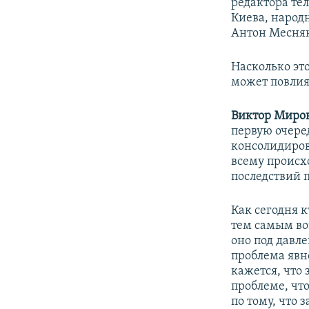
редактора те
Киева, народ
Антон Месня
Насколько это
может повлия
Виктор Миро
первую очеред
консолидиров
всему происх
последствий 
Как сегодня 
тем самым во
оно под давл
проблема явно
кажется, что 
проблеме, что
по тому, что