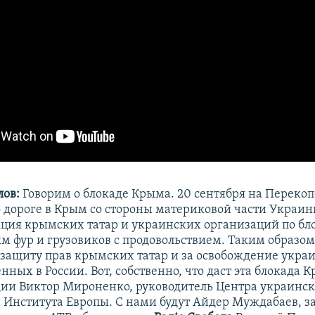
ов:
Говорим о блокаде Крыма. 20 сентября на Перекоп
о дороге в Крым со стороны материковой части Украин
кция крымских татар и украинских организаций по б
ым фур и грузовиков с продовольствием. Таким образо
 защиту прав крымских татар и за освобождение укра
ных в России. Вот, собственно, что даст эта блокада 
удии Виктор Мироненко, руководитель Центра украинс
 Института Европы. С нами будут Айдер Муждабаев, з