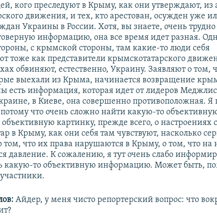
ей, кого преследуют в Крыму, как они утверждают, из
ского движения, и тех, кто арестован, осужден уже и
ждан Украины в России. Хотя, вы знаете, очень трудно
товерную информацию, она все время идет разная. Одн
тороны, с крымской стороны, там какие-то люди себя
т тоже как представители крымскотатарского движен
ах обвиняют, естественно, Украину. Заявляют о том, ч
орые выехали из Крыма, начинается возвращение крым
ны есть информация, которая идет от лидеров Меджлис
краине, в Киеве, она совершенно противоположная. Я 
 потому что очень сложно найти какую-то объективну
объективную картинку, прежде всего, о настроениях 
р в Крыму, как они себя там чувствуют, насколько се
том, что их права нарушаются в Крыму, о том, что на
ся давление. К сожалению, я тут очень слабо информир
ь какую-то объективную информацию. Может быть, по
участники.
ов:
Айдер, у меня чисто репортерский вопрос: что вокр
ит?