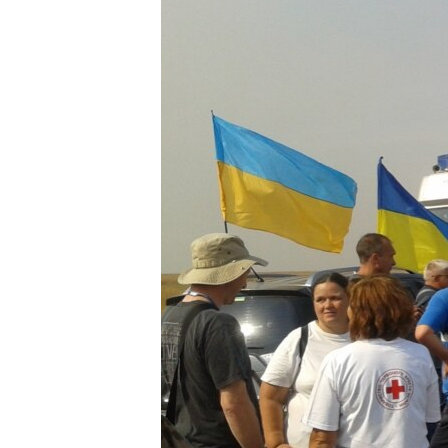
ПОБЕДИТЕЛЕЙ НЕ СУДЯТ?
КРЫМ.НЕПОКОРЕННЫЙ
ELIFBE
УКРАИНСКАЯ ПРОБЛЕМА КРЫМА