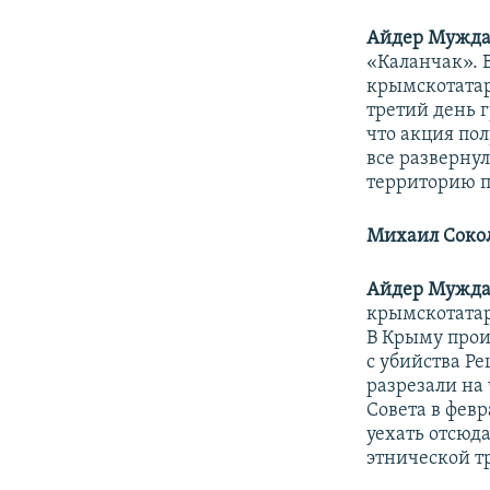
Айдер Мужда
«Каланчак». 
крымскотатар
третий день 
что акция пол
все развернул
территорию п
Михаил Сокол
Айдер Мужда
крымскотатар
В Крыму прои
с убийства Ре
разрезали на 
Совета в фев
уехать отсюд
этнической т