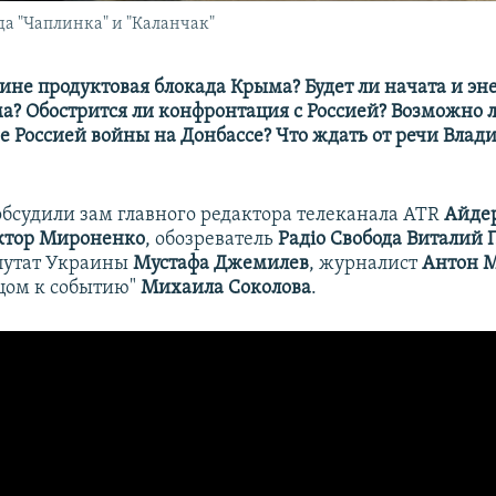
а "Чаплинка" и "Каланчак"
аине продуктовая блокада Крыма? Будет ли начата и эн
а? Обострится ли конфронтация с Россией? Возможно 
е Россией войны на Донбассе? Что ждать от речи Вла
обсудили зам главного редактора телеканала ATR
Айде
ктор Мироненко
, обозреватель
Радіо Свобода Виталий 
путат Украины
Мустафа Джемилев
, журналист
Антон 
цом к событию"
Михаила Соколова
.