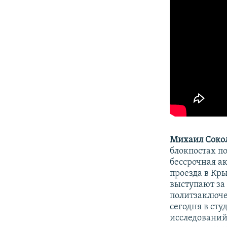
Михаил Сокол
блокпостах п
бессрочная а
проезда в Кр
выступают за
политзаключен
сегодня в ст
исследований