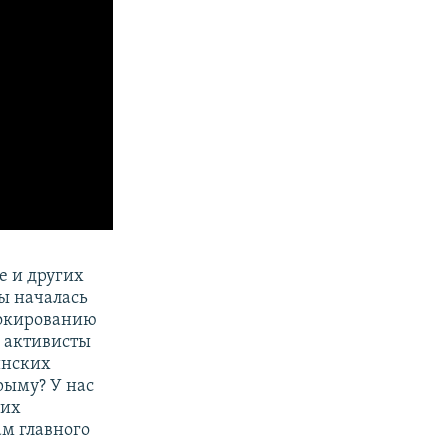
е и других
ы началась
локированию
м активисты
инских
Крыму? У нас
ких
ам главного