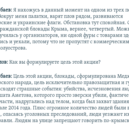
баев:
Я нахожусь в данный момент на одном из трех п
Вокруг меня палатки, варят плов рядом, развиваются
ские и украинские флаги. Обстановка тут спокойная. 
гражданской блокады Крыма, вернее, четвертый. Можн
училась у организаторов, ни одной фуры с товарами зд
ись и уехали, потому что не пропустят с
коммерчески
олуострова.
ов:
Как вы формулируете цель этой акции?
баев:
Цель этой акции, блокады, сформулирована Ме
ского народа, цель исключительно правозащитная и 
сходят страшные события: убийства, исчезновения лю
шата Аметова, которого просто зверски убили,
фактиче
части, надругались над телом, когда был захват здани
рале 2014 года. Плюс огромное количество людей был
а, опасаясь уголовных преследований, люди уезжают из
равли. Людям на улице запрещают говорить по-крымск