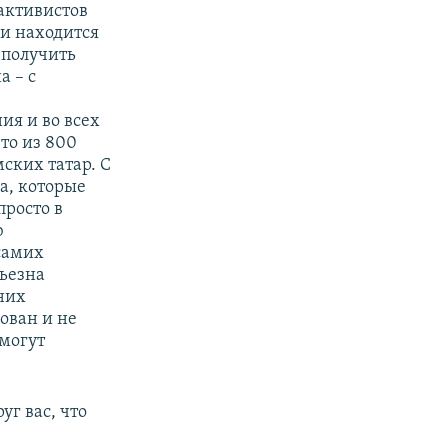
 активистов
ли находится
 получить
а – с
ия и во всех
то из 800
ских татар. С
а, которые
просто в
ю
самих
рьезна
 них
ован и не
могут
уг вас, что