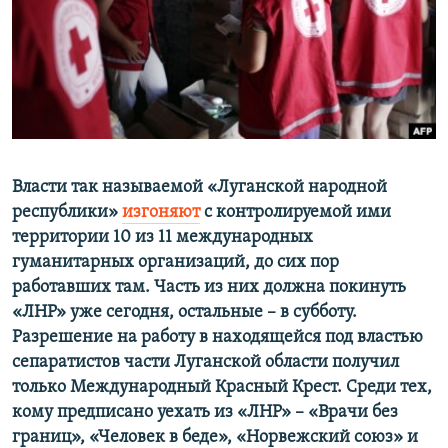
ПРИСОЕДИНЯЙТЕСЬ!
ПОБЕДИТЕЛЕЙ НЕ СУДЯТ?
КРЫМ.НЕПОКОРЕННЫЙ
ELIFBE
УКРАИНСКАЯ ПРОБЛЕМА КРЫМА
Все сайты RFE/RL
Власти так называемой «Луганской народной
республики»
изгоняют
с контролируемой ими
территории 10 из 11 международных
гуманитарных организаций, до сих пор
работавших там. Часть из них должна покинуть
«ЛНР» уже сегодня, остальные – в субботу.
Разрешение на работу в находящейся под властью
сепаратистов части Луганской области получил
только Международный Красный Крест. Среди тех,
кому предписано уехать из «ЛНР» – «Врачи без
границ», «Человек в беде», «Норвежский союз» и