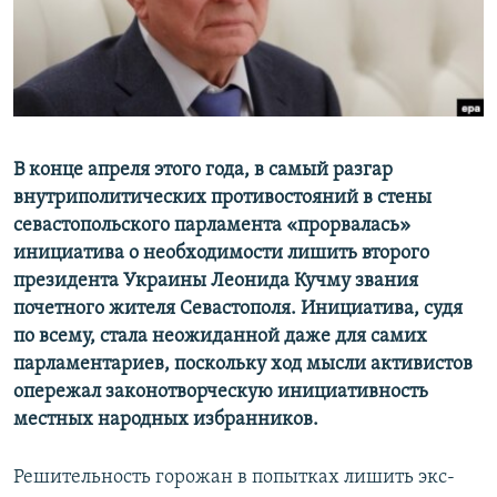
ПРИСОЕДИНЯЙТЕСЬ!
ПОБЕДИТЕЛЕЙ НЕ СУДЯТ?
КРЫМ.НЕПОКОРЕННЫЙ
ELIFBE
УКРАИНСКАЯ ПРОБЛЕМА КРЫМА
Все сайты RFE/RL
В конце апреля этого года, в самый разгар
внутриполитических противостояний в стены
севастопольского парламента «прорвалась»
инициатива о необходимости лишить второго
президента Украины Леонида Кучму звания
почетного жителя Севастополя. Инициатива, судя
по всему, стала неожиданной даже для самих
парламентариев, поскольку ход мысли активистов
опережал законотворческую инициативность
местных народных избранников.
Решительность горожан в попытках лишить экс-