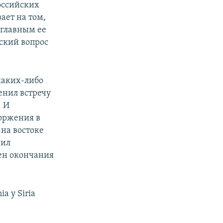
оссийских
ает на том,
 главным ее
ский вопрос
каких-либо
енил встречу
. И
оржения в
на востоке
чил
ен окончания
ia y Siria