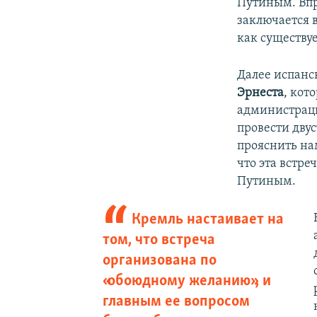
Путиным. Впр
заключается в
как существуе
Далее испанс
Эрнеста
, кот
администраци
провести дву
прояснить на
что эта встре
Путиным.
Кремль настаивает на
том, что встреча
организована по
«обоюдному желанию», и
главным ее вопросом