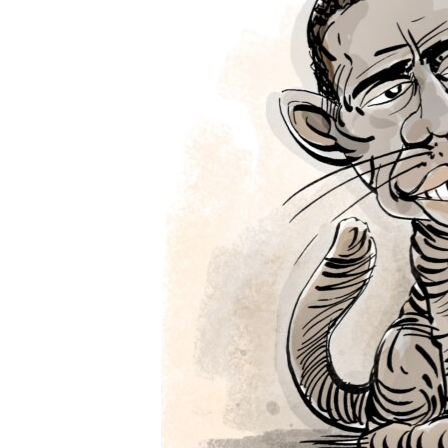
ПОБЕДИТЕЛЕЙ НЕ СУДЯТ?
КРЫМ.НЕПОКОРЕННЫЙ
ELIFBE
УКРАИНСКАЯ ПРОБЛЕМА КРЫМА