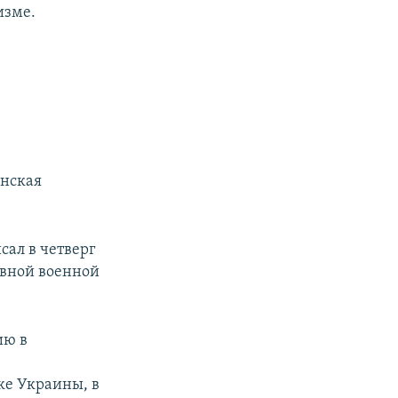
изме.
инская
сал в четверг
овной военной
ию в
ке Украины, в