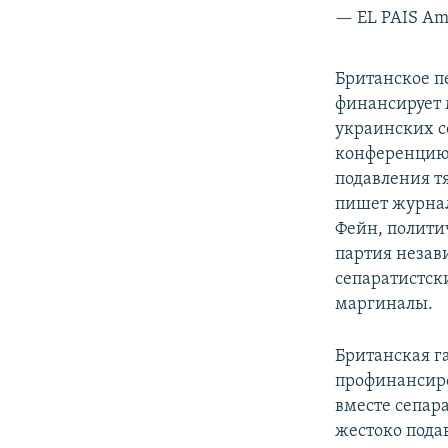
— EL PAIS Am
Британское п
финансирует 
украинских се
конференцию 
подавления тя
пишет журна
Фейн, полити
партия незав
сепаратистск
маргиналы.
Британская г
профинансиро
вместе сепара
жестоко подав