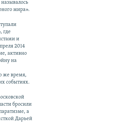
 называлось
рного мира».
ступали
, где
истами и
преля 2014
ие, активно
ойну на
о же время,
их событиях.
московской
ласти бросили
паратизме, а
исткой Дарьей