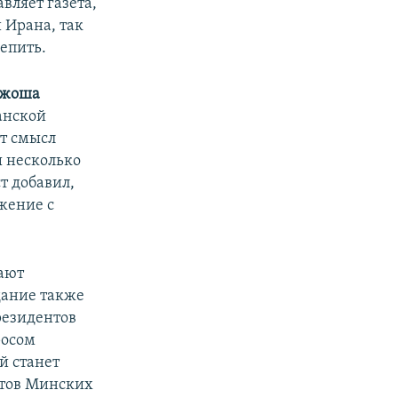
вляет газета,
 Ирана, так
репить.
жоша
анской
т смысл
ы несколько
т добавил,
ижение с
дают
дание также
резидентов
росом
й станет
ктов Минских