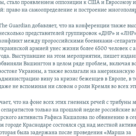
ы, стало проявлением оппозиции к США и Евросоюзу и
й: право на самоопределение и построение многополя
The Guardian добавляет, что на конференции также вы
несколько представителей группировок «ДНР» и «ЛНР»
конфликт между пророссийскими боевиками-сепарат
украинской армией унес жизни более 6500 человек с а
года. Выступавшие на этом мероприятии, пишет издан
обвиняли Вашингтон в целом ряде проблем, включая в
востоке Украины, а также возлагали на американскую
администрацию вину за кризис беженцев в Европе, в т
даже не вспоминая ни словом о роли Кремля во всех эт
чает, что на фоне всех этих гневных речей с трибуны 
сепаратистов только на прошлой неделе российские в
арского активиста Рафиса Кашапова по обвинению в се
м городе Краснодаре состоялся суд над местной актив
оторая была задержана после проведения «Марша за