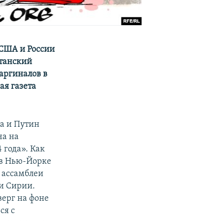
 США и России
итанский
аргиналов в
ая газета
а и Путин
ча на
 года». Как
 в Нью-Йорке
й ассамблеи
и Сирии.
верг на фоне
ся с