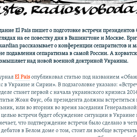
дание El Pais пишет о подготовке встречи президентов
зглядах на ее повестку дня в Вашингтоне и Москве. Бр
uardian рассказывает о конференции сепаратистов и м
е подавления сепаратизма в самой России. А хорватск
t размышляет над новой военной доктриной Украины.
урнал
El Pais
опубликовал статью под названием «Обам
с в Украине и Сирии». В подзаголовке указано: «Встре
деле станет первой с начала украинского кризиса 2014
статьи Жоан Фаус, оба президента должны встретиться
льник, или во вторник во время заседания Генерально
 целью встречи будет обсуждение ситуации в Украине 
ечает, что подтверждение встречи было сделано в чет
ебатов в Белом доме о том, стоит ли вообще встречать