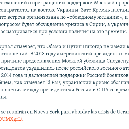
соглашений о прекращении поддержки Москвой прор
сепаратистов на востоке Украины. Зато Кремль настаив
что встреча организована по «обоюдному желанию», и
вопросом будет обсуждение кризиса в Сирии, а украин
рассматриваться при условии наличия на это времени.
рнал отмечает, что Обама и Путин никогда не имели 
отношений. В 2013 году американский президент отм
 причине предоставления Москвой убежища Сноудену
езидентов ухудшились после российского военного вт
 2014 года и дальнейшей поддержки Россией боевиков 
бщем, как отмечает El Pais, украинский кризис обозна
тношения между президентами России и США со врем
ны.
se reunirán en Nueva York para abordar las crisis de Ucran
EQDUMXgrLt