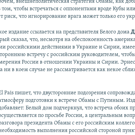
очем, внешнеполитическая стратегия Обамы, как доба
 том, чтобы встречаться с оппонентами вроде Кубы или
т риск, что игнорирование врага может только его ук
кое издание ссылается на представителя Белого дома
Д
орый сказал, что, несмотря на обеспокоенность америк
и российскими действиями в Украине и Сирии, имее
стороннюю встречу с российским руководителем, чтоб
мерения России в отношении Украины и Сирии. Эрнес
ча ни в коем случае не рассматривается как некое сбл
El Pais пишет, что двусторонние подозрения сопровож
атмосферу подготовки к встрече Обамы с Путиным. Из
добавляет: Белый дом подчеркнул, что встреча обоих п
осуществляется по просьбе России, а центральным воп
разговора президента Обамы с его российским коллего
необходимость выполнения российской стороной пун