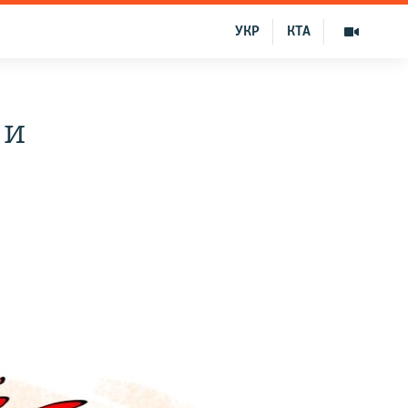
УКР
КТА
 и