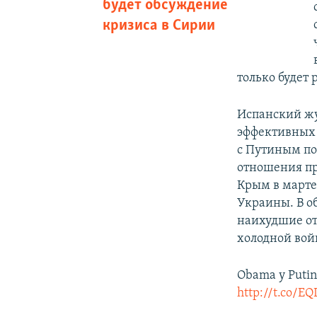
будет обсуждение
кризиса в Сирии
только будет 
Испанский жу
эффективных 
с Путиным по
отношения пр
Крым в марте
Украины. В о
наихудшие о
холодной вой
Obama y Putin 
http://t.co/