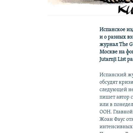
Испанское из
и о разных в
журнал The G
Москве на фон
Jutarnji Lis
Испанский ж
обсудят кризи
следующей не
пишет автор 
или в понеде
ООН. Главной
Жоан Фаус отм
интенсивных д