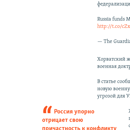
федерализаци
Russia funds M
http://t.co/c
— The Guardi
Хорватский 
военная докт
В статье соо
новую военну
угрозой для 
Россия упорно
отрицает свою
причастность к конфликту