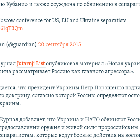
ю Кубани» и также осуждена по обвинению в сепарат
oscow conference for US, EU and Ukraine separatists
Zx61qT3Qm
an (@guardian)
20 сентября 2015
журнал
Jutarnji List
опубликовал материал «Новая укра
рина рассматривает Россию как главного агрессора».
бщается, что президент Украины Петр Порошенко подпи
ю доктрину, согласно которой Россию определяют осн
Украины.
Журнал добавляет, что Украина и НАТО обвиняют Росс
предоставлении оружия и живой силы пророссийским
сепаратистам, которые ведут боевые действия на восто