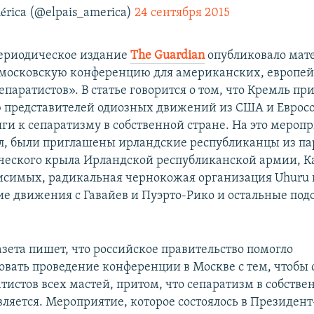
érica (@elpais_america)
24 сентября 2015
ериодическое издание
The Guardian
опубликовало мат
московскую конференцию для американских, европей
паратистов». В статье говорится о том, что Кремль пр
представителей одиозных движений из США и Евросо
ги к сепаратизму в собственной стране. На это меропр
л, были приглашены ирландские республиканцы из п
ческого крыла Ирландской республиканской армии, К
исимых, радикальная чернокожая организация Uhuru
ие движения с Гавайев и Пуэрто-Рико и остальные по
азета пишет, что российское правительство помогло
вать проведение конференции в Москве с тем, чтобы 
тистов всех мастей, притом, что сепаратизм в собстве
ляется. Мероприятие, которое состоялось в Президент