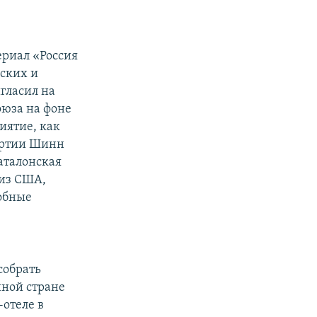
ериал «Россия
ских и
игласил на
юза на фоне
иятие, как
артии Шинн
аталонская
 из США,
добные
собрать
нной стране
-отеле в