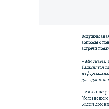
Ведущий анал
вопросы о по
встречи през
– Мы знаем, 
Вашингтон тян
неформальны
для админис
– Администрац
"болезненное
Белый дом ни