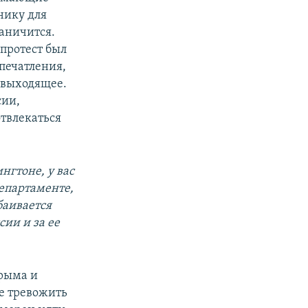
нику для
раничится.
протест был
печатления,
н выходящее.
сии,
твлекаться
нгтоне, у вас
департаменте,
баивается
ии и за ее
Крыма и
не тревожить