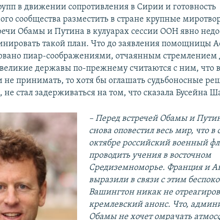
упп в движении сопротивления в Сирии и готовность
го сообщества разместить в стране крупные миротво
речи Обамы и Путина в кулуарах сессии ООН явно недо
инировать такой план. Что до заявления помощницы Ас
овано пиар-соображениями, отчаянным стремлением
о великие державы по-прежнему считаются с ним, что 
и не принимать, то хотя бы оглашать судьбоносные реш
, не стал задерживаться на том, что сказала Бусейна Ш
– Перед встречей Обамы и Пути
снова оповестил весь мир, что в 
октябре российский военный фл
проводить учения в восточном
Средиземноморье. Франция и А
выразили в связи с этим беспоко
Вашингтон никак не отреагиров
кремлевский анонс. Что, админ
Обамы не хочет омрачать атмос