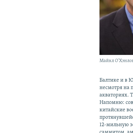
Майкл О'Хэнло
Балтике и в 
несмотря на 
акваториях. Т
Напомню: сов
китайские во
протянувшейся
12-мильную зо
саммитом, а