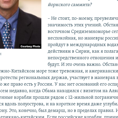
йоркского саммита?
– Не стоит, по-моему, преувелич
значимость этих учений. Обстан
восточном Средиземноморье се
неспокойная, но маневры росси
пройдут в международных вода
действиям в Сирии, как я полаг
н
непосредственного отношения и
будут. И это очень важно. Обста
Южно-Китайском море тоже тревожная, и американски
протесты региональных держав, участвует в маневрах
о же право есть у России. У нас нет оснований его оспа
сем недавно, когда Обама находился с визитом на Аля
енные корабли прошли рядом с 12-мильной пограничн
 вдоль полуострова, и на короткое время даже углуби
ну. Это, конечно, был демарш, но в пределах правил. 
мерикано-китайским. Если российские корабли, при