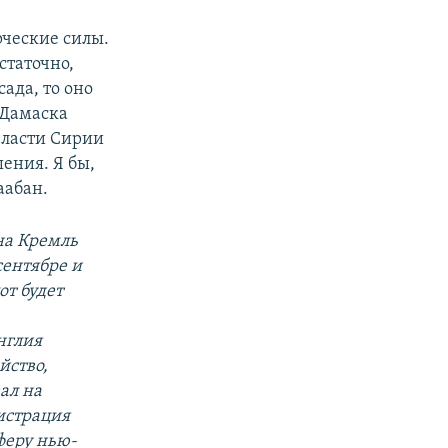
рческие силы.
статочно,
ада, то оно
 Дамаска
власти Сирии
ения. Я бы,
аабан.
на Кремль
сентябре и
от будет
нглия
йство,
ал на
истрация
феру нью-