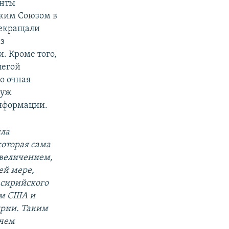
енты
ким Союзом в
рекращали
аз
. Кроме того,
легой
о очная
 уж
информации.
ила
оторая сама
увеличением,
ей мере,
 сирийского
ом США и
ирии. Таким
 чем