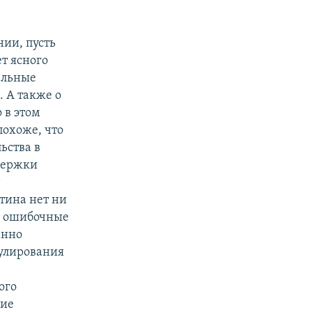
нии, пусть
ет ясного
ельные
 А также о
 в этом
похоже, что
ьства в
держки
н
тина нет ни
ы ошибочные
анно
гулирования
ого
ние