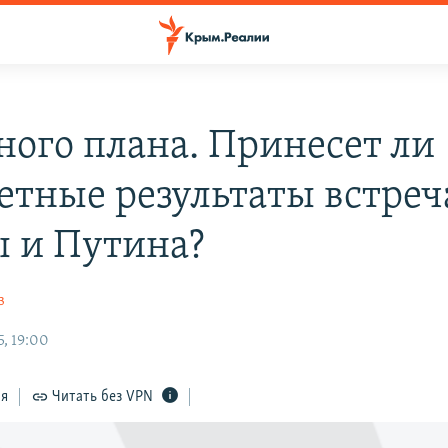
сного плана. Принесет ли
етные результаты встреч
 и Путина?
в
, 19:00
ся
Читать без VPN