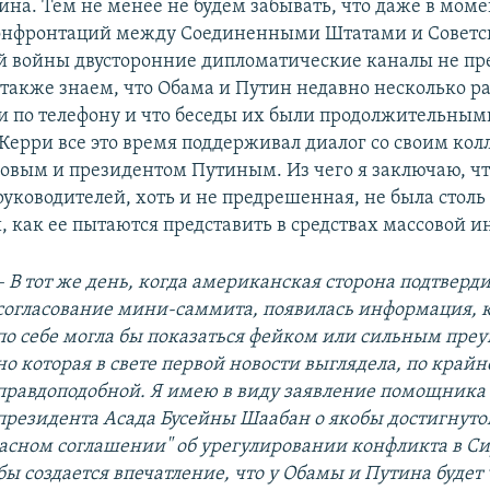
ина. Тем не менее не будем забывать, что даже в мом
онфронтаций между Соединенными Штатами и Советс
й войны двусторонние дипломатические каналы не п
 также знаем, что Обама и Путин недавно несколько р
и по телефону и что беседы их были продолжительными
 Керри все это время поддерживал диалог со своим кол
овым и президентом Путиным. Из чего я заключаю, чт
руководителей, хоть и не предрешенная, не была столь
 как ее пытаются представить в средствах массовой 
– В тот же день, когда американская сторона подтверд
согласование мини-саммита, появилась информация, к
по себе могла бы показаться фейком или сильным пре
но которая в свете первой новости выглядела, по крайн
правдоподобной. Я имею в виду заявление помощника
президента Асада Бусейны Шаабан о якобы достигнут
ласном соглашении" об урегулировании конфликта в С
бы создается впечатление, что у Обамы и Путина будет