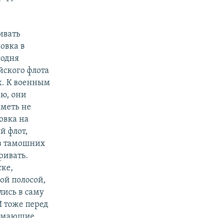
ивать
овка в
годня
йского флота
х. К военным
аю, они
меть не
новка на
й флот,
 в тамошних
ривать.
ске,
ой полосой,
лись в саму
И тоже перед
нимающие