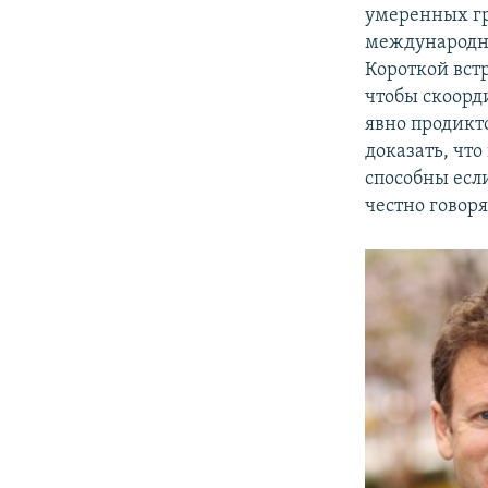
умеренных гр
международно
Короткой вст
чтобы скоорд
явно продикт
доказать, чт
способны есл
честно говоря