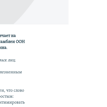
ечает на
ссамблеи ООН
ина
.
вых лиц.
олезненным
н, что слово
ростым:
гитимировать