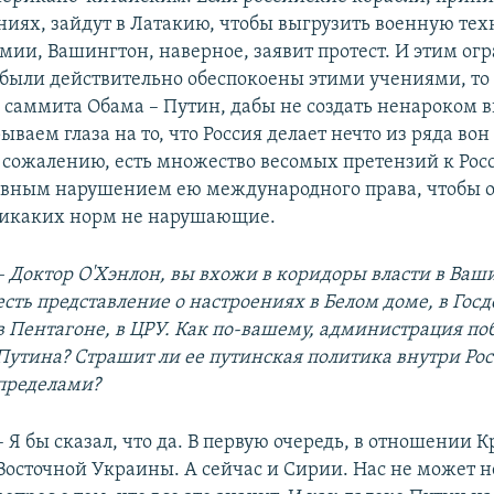
ениях, зайдут в Латакию, чтобы выгрузить военную тех
мии, Вашингтон, наверное, заявит протест. И этим ог
были действительно обеспокоены этими учениями, то 
о саммита Обама – Путин, дабы не создать ненароком в
ываем глаза на то, что Россия делает нечто из ряда во
 сожалению, есть множество весомых претензий к Рос
явным нарушением ею международного права, чтобы о
никаких норм не нарушающие.
– Доктор О'Хэнлон, вы вхожи в коридоры власти в Ваши
есть представление о настроениях в Белом доме, в Гос
в Пентагоне, в ЦРУ. Как по-вашему, администрация по
Путина? Страшит ли ее путинская политика внутри Росс
пределами?
– Я бы сказал, что да. В первую очередь, в отношении 
Восточной Украины. А сейчас и Сирии. Нас не может 