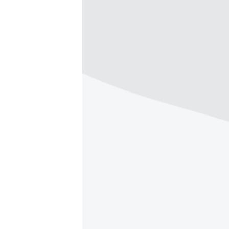
ПОБЕДИТЕЛЕЙ НЕ СУДЯТ?
КРЫМ.НЕПОКОРЕННЫЙ
ELIFBE
УКРАИНСКАЯ ПРОБЛЕМА КРЫМА