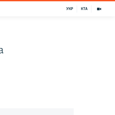
УКР
КТА
а