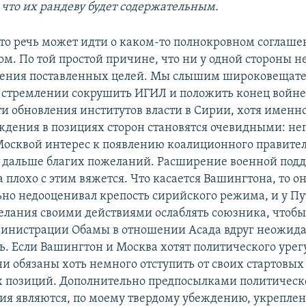
 что их рандеву будет содержательным.
что речь может идти о каком-то полнокровном соглаше
м. По той простой причине, что ни у одной стороны н
жения поставленных целей. Мы слышим широковещат
 стремлении сокрушить ИГИЛ и положить конец войне.
и обновления институтов власти в Сирии, хотя именно
ждения в позициях сторон становятся очевидными: не
осквой интерес к появлению коалиционного правител
 дальше благих пожеланий. Расширение военной под
плохо с этим вяжется. Что касается Вашингтона, то о
ьно недооценивал крепость сирийского режима, и у Пу
лания своими действиями ослаблять союзника, чтоб
министрации Обамы в отношении Асада вдруг неожид
ь. Если Вашингтон и Москва хотят политического уре
ни обязаны хоть немного отступить от своих стартовых
 позиций. Дополнительно предпосылками политическ
ия являются, по моему твердому убеждению, укрепле