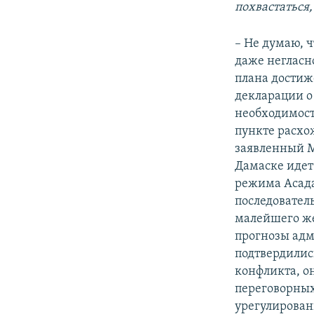
похвастаться,
– Не думаю, 
даже негласно
плана дости
декларации о
необходимост
пункте расхо
заявленный М
Дамаске идет
режима Асада 
последовател
малейшего же
прогнозы ад
подтвердилис
конфликта, о
переговорных
урегулирован