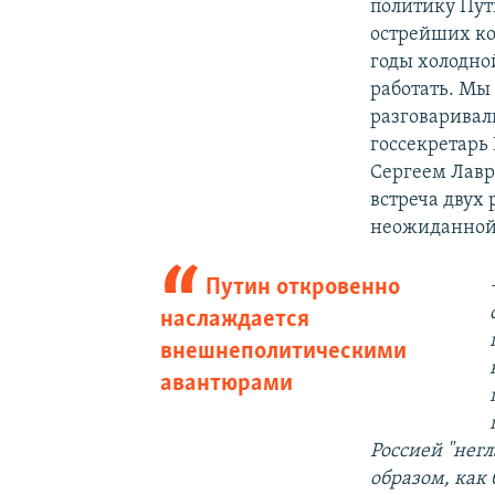
политику Пут
острейших к
годы холодно
работать. Мы
разговаривал
госсекретарь
Сергеем Лавр
встреча двух 
неожиданной,
Путин откровенно
наслаждается
внешнеполитическими
авантюрами
Россией "нег
образом, как 