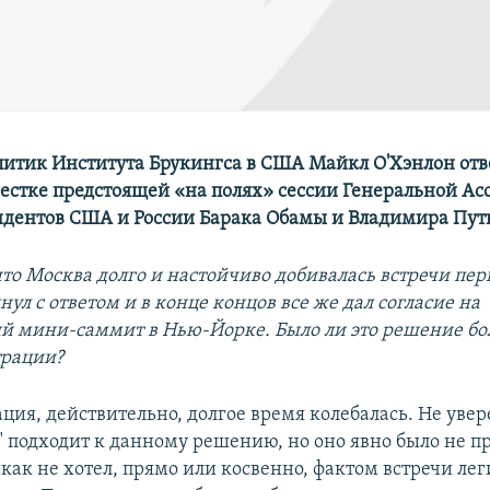
итик Института Брукингса в США Майкл О'Хэнлон отв
вестке предстоящей «на полях» сессии Генеральной А
идентов США и России Барака Обамы и Владимира Пут
что Москва долго и настойчиво добивалась встречи пер
ул с ответом и в конце концов все же дал согласие на
й мини-саммит в Нью-Йорке. Было ли это решение б
трации?
ия, действительно, долгое время колебалась. Не увере
" подходит к данному решению, но оно явно было не п
как не хотел, прямо или косвенно, фактом встречи ле