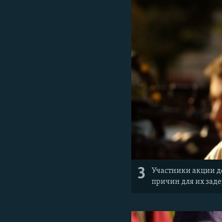
3
Участники акции д
причин для их зад