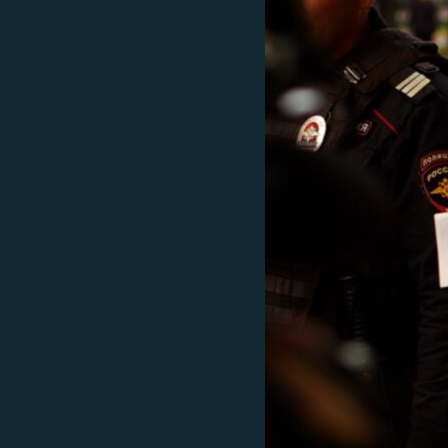
ПОБЕДИТЕЛЕЙ НЕ СУДЯТ?
КРЫМ.НЕПОКОРЕННЫЙ
ELIFBE
УКРАИНСКАЯ ПРОБЛЕМА КРЫМА