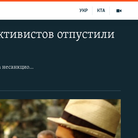
УКР
КТА
ктивистов отпустили
В Москве в воскресенье несколько десятков человек вышли в центр города на несанкционированную властями акцию против российского участия в войне на востоке Украины. 11 человек были задержаны полицией, позже их отпустили, составив протоколы об административных правонарушениях - ​статьи 20.2 ч.2 КоАП (проведение мероприятия без подачи уведомления) и 20.2 ч.5 (нарушение участником установленного порядка проведения мероприятия). В Санкт-Петербурге в "Марше мира" участвовали около 500 человек, двое участников были задержаны.