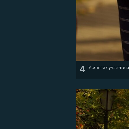
4
У многих участнико