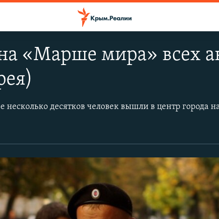
на «Марше мира» всех а
рея)