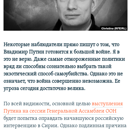
ПРИСОЕДИНЯЙТЕСЬ!
ПОБЕДИТЕЛЕЙ НЕ СУДЯТ?
КРЫМ.НЕПОКОРЕННЫЙ
ELIFBE
УКРАИНСКАЯ ПРОБЛЕМА КРЫМА
Все сайты RFE/RL
Некоторые наблюдатели прямо пишут о том, что
Владимир Путин готовится к большой войне. Я в
это не верю. Даже самые отмороженные политики
вряд ли способны сознательно выбрать такой
экзотический способ самоубийства. Однако это не
означает, что война совершенно невозможна. Ее
угроза сегодня достаточно велика.
По всей видимости, основной целью
выступления
Путина на сессии Генеральной Ассамблеи ООН
будет попытка оправдать начавшуюся российскую
интервенцию в Сирии. Однако подлинная причина