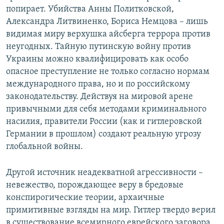
попирает. Убийства Анны Политковской,
Александра Литвиненко, Бориса Немцова – лишь
видимая миру верхушка айсберга террора против
неугодных. Тайную путинскую войну против
Украины можно квалифицировать как особо
опасное преступление не только согласно нормам
международного права, но и по российскому
законодательству. Действуя на мировой арене
привычными для себя методами криминального
насилия, правители России (как и гитлеровской
Германии в прошлом) создают реальную угрозу
глобальной войны.
Другой источник неадекватной агрессивности –
невежество, порождающее веру в бредовые
конспирогические теории, архаичные
примитивные взгляды на мир. Гитлер твердо верил
в существование всемирного еврейского заговора