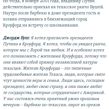
Но тогда, в ноябре 2001 года, Владимир Путин
действительно приехал на техасское ранчо Бушей.
Наутро после барбекю в доме президента гость и
хозяин отправились в близлежащий город
Кроуфорд на встречу со школьниками.
Джордж Буш:
Я хотел пригласить президента
Путина в Кроуфорд. Я хотел, чтобы он увидел ранчо,
которое мы с Лорой так любим. И я особенно хотел
его познакомить с жителями Кроуфорда, потому что
они являют собой пример независимой натуры
техасцев. Жители Кроуфорда – это типичные
трудолюбивые жители Техаса, люди, которые свято
чтут ценности веры и семьи. Люди здесь, господин
президент, любят свою страну, и они также любят
те государства, которые сотрудничают с Америкой.
У нас состоялся очень приятный ужин прошлым
вечером – барбекю по‑техасски, пирог из орехов