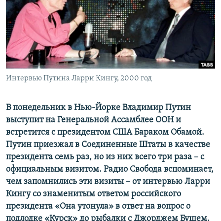
ПРИСОЕДИНЯЙТЕСЬ!
ПОБЕДИТЕЛЕЙ НЕ СУДЯТ?
КРЫМ.НЕПОКОРЕННЫЙ
ELIFBE
УКРАИНСКАЯ ПРОБЛЕМА КРЫМА
Все сайты RFE/RL
Интервью Путина Ларри Кингу, 2000 год
В понедельник в Нью-Йорке Владимир Путин
выступит на Генеральной Ассамблее ООН и
встретится с президентом США Бараком Обамой.​
Путин приезжал в Соединенные Штаты в качестве
президента семь раз, но из них всего три раза – с
официальным визитом. Радио Свобода вспоминает,
чем запомнились эти визиты – от интервью Ларри
Кингу со знаменитым ответом российского
президента «Она утонула» в ответ на вопрос о
подлодке «Курск» до рыбалки с Джорджем Бушем.