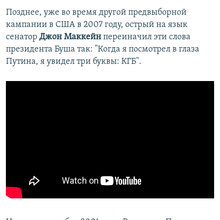
Позднее, уже во время другой предвыборной
кампании в США в 2007 году, острый на язык
сенатор
Джон Маккейн
переиначил эти слова
президента Буша так: "Когда я посмотрел в глаза
Путина, я увидел три буквы: КГБ".