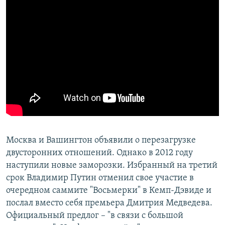
Москва и Вашингтон объявили о перезагрузке
двусторонних отношений. Однако в 2012 году
наступили новые заморозки. Избранный на третий
срок Владимир Путин отменил свое участие в
очередном саммите "Восьмерки" в Кемп-Дэвиде и
послал вместо себя премьера Дмитрия Медведева.
Официальный предлог – "в связи с большой