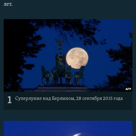
лет.
ПРИСОЕДИНЯЙТЕСЬ!
ПОБЕДИТЕЛЕЙ НЕ СУДЯТ?
КРЫМ.НЕПОКОРЕННЫЙ
ELIFBE
УКРАИНСКАЯ ПРОБЛЕМА КРЫМА
Все сайты RFE/RL
1
Суперлуние над Берлином, 28 сентября 2015 года