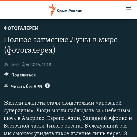
Доступность
ссылки
Вернуться
ФОТОГАЛЕРЕИ
к
НОВОСТИ
Полное затмение Луны в мире
основному
СПЕЦПРОЕКТЫ
содержанию
(фотогалерея)
ВОДА
Вернутся
ГРУЗ 200
к
29 сентября 2015, 11:18
ИСТОРИЯ
КАРТА ВОЕННЫХ ОБЪЕКТОВ КРЫМА
главной
Поделиться
ЕЩЕ
11 ЛЕТ ОККУПАЦИИ КРЫМА. 11 ИСТОРИЙ СОПРОТИВЛЕНИЯ
навигации
Вернутся
Читать без VPN
РАДІО СВОБОДА
ИНТЕРАКТИВ
к
КАК ОБОЙТИ БЛОКИРОВКУ
ИНФОГРАФИКА
поиску
Жители планеты стали свидетелями «кровавой
ТЕЛЕПРОЕКТ КРЫМ.РЕАЛИИ
суперлуны». Люди могли наблюдать за «небесным
Українською
шоу» в Америке, Европе, Азии, Западной Африке и
СОВЕТЫ ПРАВОЗАЩИТНИКОВ
Qırımtatar
Восточной части Тихого океана. В следующий раз
ПРОПАВШИЕ БЕЗ ВЕСТИ
мы сможем увидеть такое явление лишь через 18