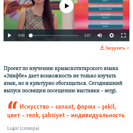
ПРИСОЕДИНЯЙТЕСЬ!
ПОБЕДИТЕЛЕЙ НЕ СУДЯТ?
No media source currently available
КРЫМ.НЕПОКОРЕННЫЙ
ELIFBE
0:00
3:07
УКРАИНСКАЯ ПРОБЛЕМА КРЫМА
Все сайты RFE/RL
Загрузить
Проект по изучению крымскотатарского языка
«Элифбе» дает возможность не только изучать
язык, но и культурно обогащаться. Сегодняшний
выпуск посвящен посещению выставки –
sergi.
Искусство – sanaat, форма – şekil,
цвет – renk, şahsiyet – индивидуальность
Luğat (словарь)