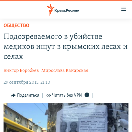
Доступность
ссылки
Вернуться
ОБЩЕСТВО
к
НОВОСТИ
Подозреваемого в убийстве
основному
СПЕЦПРОЕКТЫ
содержанию
медиков ищут в крымских лесах и
ВОДА
Вернутся
ГРУЗ 200
селах
к
ИСТОРИЯ
КАРТА ВОЕННЫХ ОБЪЕКТОВ КРЫМА
главной
Виктор Воробьев
Мирослава Канарская
ЕЩЕ
11 ЛЕТ ОККУПАЦИИ КРЫМА. 11 ИСТОРИЙ СОПРОТИВЛЕНИЯ
навигации
Вернутся
29 сентября 2015, 21:10
РАДІО СВОБОДА
ИНТЕРАКТИВ
к
КАК ОБОЙТИ БЛОКИРОВКУ
ИНФОГРАФИКА
Поделиться
Читать без VPN
поиску
ТЕЛЕПРОЕКТ КРЫМ.РЕАЛИИ
Українською
СОВЕТЫ ПРАВОЗАЩИТНИКОВ
Qırımtatar
ПРОПАВШИЕ БЕЗ ВЕСТИ