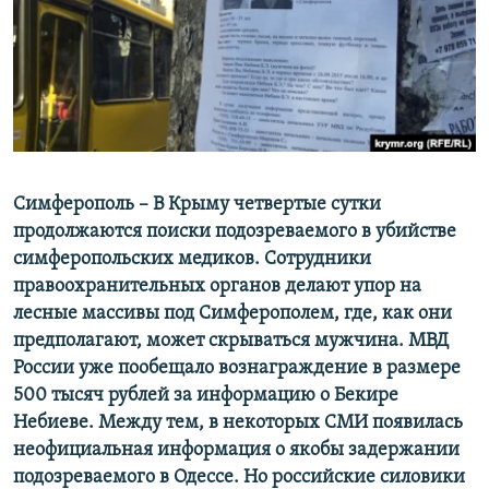
ПРИСОЕДИНЯЙТЕСЬ!
ПОБЕДИТЕЛЕЙ НЕ СУДЯТ?
КРЫМ.НЕПОКОРЕННЫЙ
ELIFBE
УКРАИНСКАЯ ПРОБЛЕМА КРЫМА
Все сайты RFE/RL
Симферополь – В Крыму четвертые сутки
продолжаются поиски подозреваемого в убийстве
симферопольских медиков. Сотрудники
правоохранительных органов делают упор на
лесные массивы под Симферополем, где, как они
предполагают, может скрываться мужчина. МВД
России уже пообещало вознаграждение в размере
500 тысяч рублей за информацию о Бекире
Небиеве. Между тем, в некоторых СМИ появилась
неофициальная информация о якобы задержании
подозреваемого в Одессе. Но российские силовики