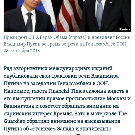
ПРИСОЕДИНЯЙТЕСЬ!
ПОБЕДИТЕЛЕЙ НЕ СУДЯТ?
КРЫМ.НЕПОКОРЕННЫЙ
ELIFBE
Президент США Барак Обама (справа) и президент России
УКРАИНСКАЯ ПРОБЛЕМА КРЫМА
Владимир Путин во время встречи на Генассамблее ООН.
Все сайты RFE/RL
28 сентября 2015
Ряд авторитетных международных изданий
опубликовали свои трактовки речи Владимира
Путина на заседании Генассамблеи в ООН.
Например, газета Financial Times склонна видеть в
его выступлении прямое противостояние Москвы и
Вашингтона и советует обращать внимание на
сирийский интерес Кремля. Зато в материале The
Guardian обратили внимание на высказывания
Путина об «эгоизме» Запада и значительно