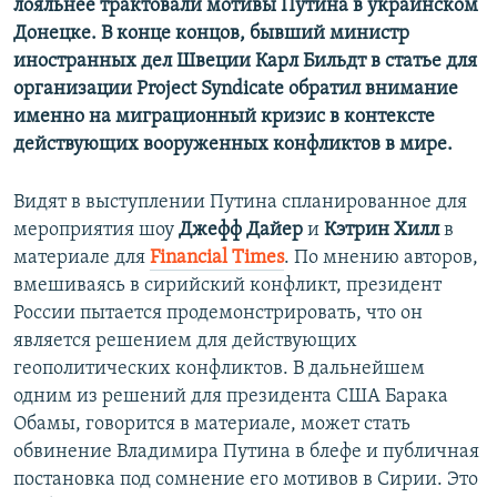
лояльнее трактовали мотивы Путина в украинском
Донецке. В конце концов, бывший министр
иностранных дел Швеции Карл Бильдт в статье для
организации Project Syndicate обратил внимание
именно на миграционный кризис в контексте
действующих вооруженных конфликтов в мире.
Видят в выступлении Путина спланированное для
мероприятия шоу
Джефф Дайер
и
Кэтрин Хилл
в
материале для
Financial Times
. По мнению авторов,
вмешиваясь в сирийский конфликт, президент
России пытается продемонстрировать, что он
является решением для действующих
геополитических конфликтов. В дальнейшем
одним из решений для президента США Барака
Обамы, говорится в материале, может стать
обвинение Владимира Путина в блефе и публичная
постановка под сомнение его мотивов в Сирии. Это