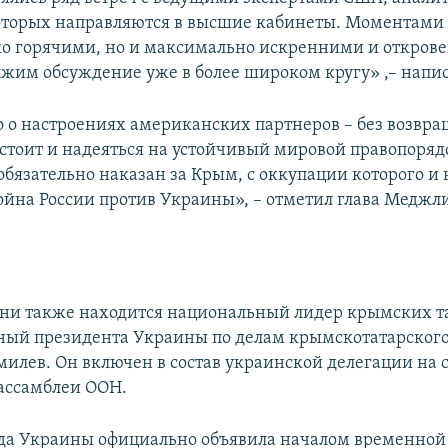
торых направляются в высшие кабинеты. Моментами
ко горячими, но и максимально искренними и откров
лжим обсуждение уже в более широком кругу» ,– напис
о о настроениях американских партнеров – без возвр
 стоит и надеяться на устойчивый мировой правопоряд
обязательно наказан за Крым, с оккупации которого и 
война России против Украины», – отметил глава Меджли
дни также находится национальный лидер крымских та
ый президента Украины по делам крымскотатарского
илев. Он включен в состав украинской делегации на 
ассамблеи ООН.
да Украины официально объявила началом временной