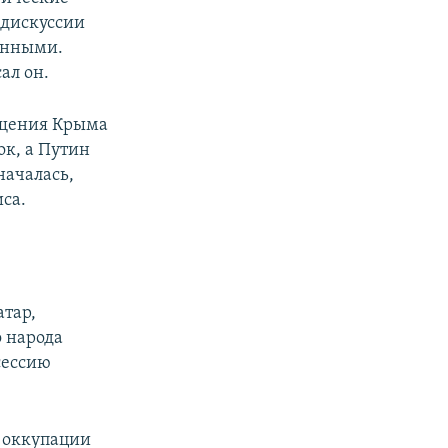
 дискуссии
енными.
ал он.
ащения Крыма
ок, а Путин
началась,
са.
тар,
 народа
сессию
 оккупации