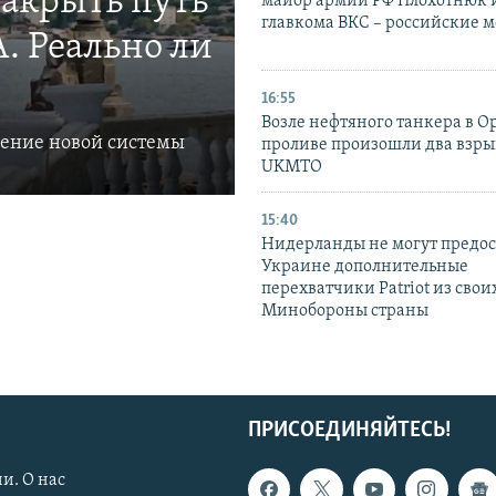
закрыть путь
майор армии РФ Плохотнюк и
главкома ВКС – российские 
. Реально ли
16:55
Возле нефтяного танкера в 
ление новой системы
проливе произошли два взры
UKMTO
15:40
Нидерланды не могут предос
Украине дополнительные
перехватчики Patriot из своих
Минобороны страны
ПРИСОЕДИНЯЙТЕСЬ!
и. О нас