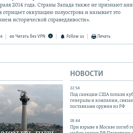
раля 2014 года. Страны Запада также не признают ан
я отрицает оккупацию полуострова и называет это
нием исторической справедливости».
ся
Читать без VPN
Follow us
Печать
НОВОСТИ
22:54
Под санкции США попали ку
генералы и компании, связа
поставками оружия из РФ
18:44
При взрыве в Москве погиб г