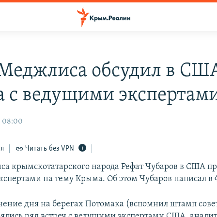
 Меджлиса обсудил в СШ
 с ведущими экспертам
, 08:00
ся
Читать без VPN
са крымскотатарского народа Рефат Чубаров в США пр
кспертами на тему Крыма. Об этом Чубаров написал в 
ечение дня на берегах Потомака (вспомнил штамп сове
оялись ряд встреч с ведущими экспертами США, анали