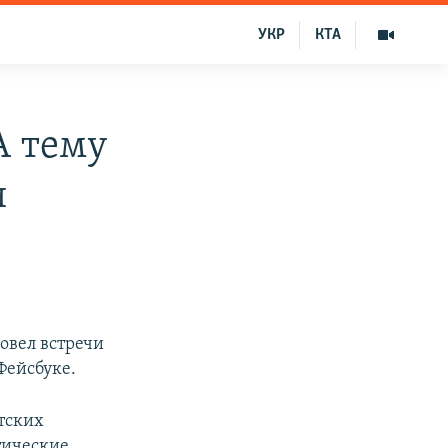
УКР
КТА
А тему
и
овел встречи
Фейсбуке.
тских
тические