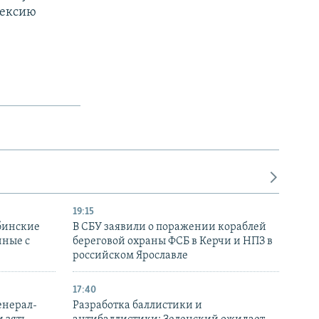
нексию
19:15
бинские
В СБУ заявили о поражении кораблей
нные с
береговой охраны ФСБ в Керчи и НПЗ в
российском Ярославле
17:40
енерал-
Разработка баллистики и