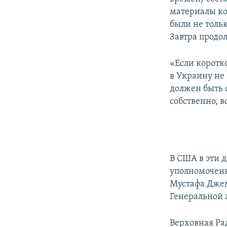
ПОБЕДИТЕЛЕЙ НЕ СУДЯТ?
материалы ко
КРЫМ.НЕПОКОРЕННЫЙ
были не толь
Завтра продо
ELIFBE
УКРАИНСКАЯ ПРОБЛЕМА КРЫМА
«Если коротк
в Украину не
должен быть 
собственно, 
В США в эти 
уполномоченн
Мустафа Джем
Генеральной 
Верховная Ра