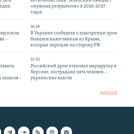
 зять
антибаллистики: Зеленский ожидает
медиа
«нужных результатов» в 2026-2027
годах
16:18
Ормузском
В Украине сообщили о подозрении трем
ва –
бывшим налоговикам из Крыма,
которые перешли на сторону РФ
15:02
тавить
Российский дрон атаковал маршрутку в
Херсоне, пострадали пять человек –
 запасов –
украинские власти
БОЛЬШЕ