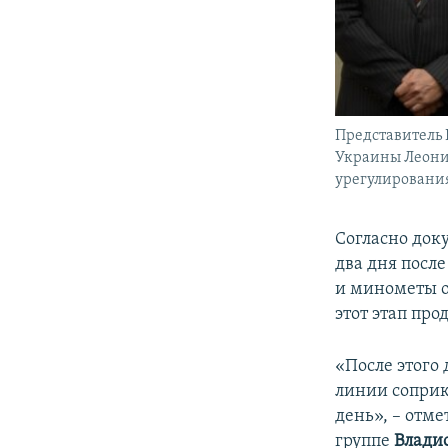
Представитель 
Украины Леонид
урегулирования
Согласно доку
два дня посл
и минометы о
этот этап про
«После этого 
линии соприк
день», – отм
группе
Влади