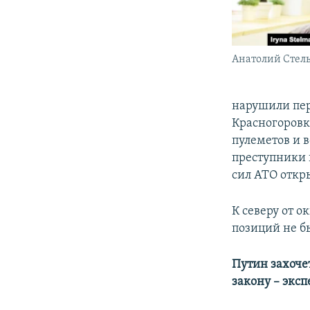
Анатолий Стел
нарушили пер
Красногоровк
пулеметов и 
преступники 
сил АТО откр
К северу от 
позиций не б
Путин захоче
закону – эксп