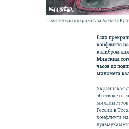
Политическая карикатура Алексея Куст
Если прекращ
конфликта на
калибром даж
Минским согл
часов до под
миномета кал
Украинская с
об отводе от
миллиметров.
России в Тре
конфликта на
Кульмухамето