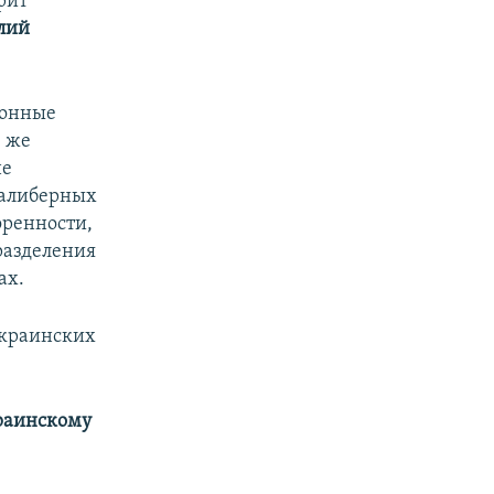
рит
лий
конные
 же
не
калиберных
оренности,
разделения
ах.
украинских
краинскому