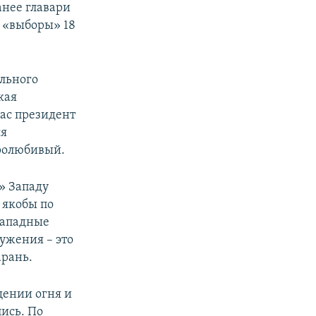
анее главари
 «выборы» 18
льного
кая
час президент
ся
ролюбивый.
» Западу
 якобы по
западные
ружения – это
арань.
щении огня и
ись. По