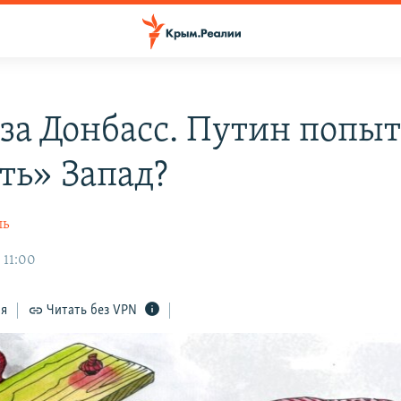
 за Донбасс. Путин попыт
ть» Запад?
ль
 11:00
ся
Читать без VPN