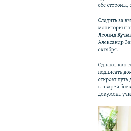
обе стороны, 
Следить за в
мониторингов
Леонид Кучм
Александр За
октября.
Однако, как 
подписать до
откроет путь
главарей бое
документ учи