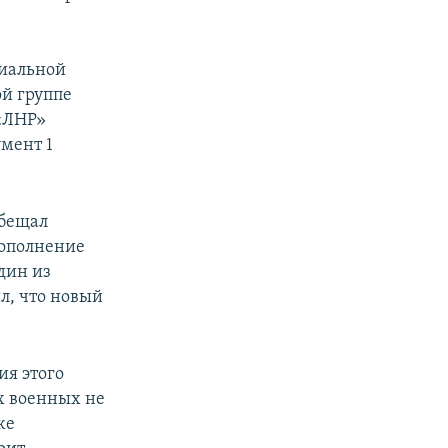
циальной
й группе
 «ЛНР»
мент 1
бещал
дополнение
дин из
л, что новый
ия этого
х военных не
же