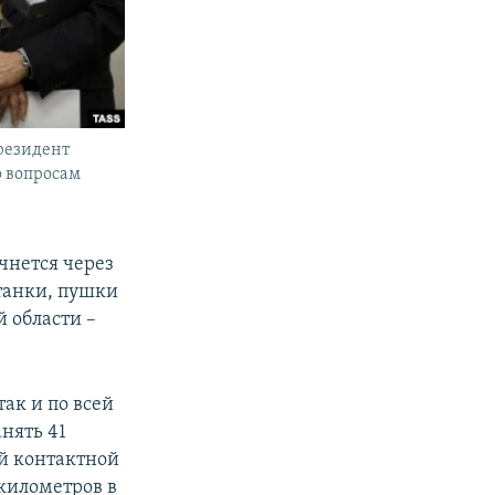
резидент
о вопросам
чнется через
 танки, пушки
 области –
ак и по всей
нять 41
ей контактной
 километров в