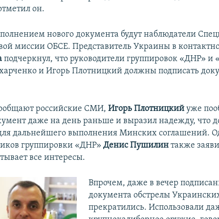
отметил он.
ыполнением нового документа будут наблюдатели Спе
ой миссии ОБСЕ. Представитель Украины в контактно
а
подчеркнул, что руководители группировок «ДНР» и
харченко и Игорь Плотницкий должны подписать доку
сообщают российские СМИ,
Игорь Плотницкий
уже поо
кумент даже на день раньше и выразил надежду, что 
 для дальнейшего выполнения Минских соглашений. О
виков группировки «ДНР»
Денис Пушилин
также заяви
тывает все интересы.
Впрочем, даже в вечер подписан
документа обстрелы Украински
прекратились. Использовали да