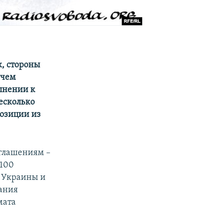
к, стороны
ичем
лнении к
есколько
позиции из
оглашениям –
 100
, Украины и
вания
мата