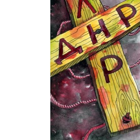
ПОБЕДИТЕЛЕЙ НЕ СУДЯТ?
КРЫМ.НЕПОКОРЕННЫЙ
ELIFBE
УКРАИНСКАЯ ПРОБЛЕМА КРЫМА