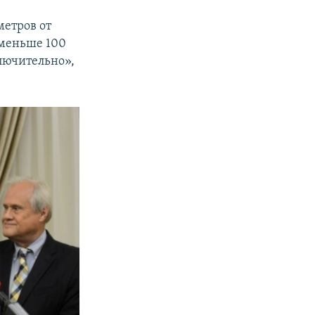
метров от
 меньше 100
лючительно»,