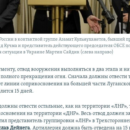
России в контактной группе Азамат Кульмухаметов, бывший п
 Кучма и представитель действующего председателя ОБСЕ п
 ситуации в Украине Мартин Сайдик (слева направо)
менту, отвод вооружения выполняться в два этапа и на
е полного прекращения огня. Сначала должны отвести
т линии соприкосновения на большей части Луганской
длится 15 дней.
должны отвести остальные, как на территории «ЛНР», т
основения на территории «ДНР». Весь отвод должен за
етил представитель группировки «ЛНР» в Трехсторонн
слав Дейнега
. Артиллерия должна быть отведена на 15