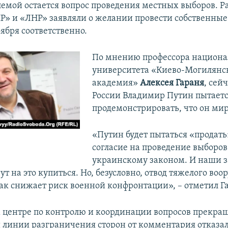
емой остается вопрос проведения местных выборов. Р
Р» и «ЛНР» заявляли о желании провести собственные
оября соответственно.
По мнению профессора национа
университета «Киево-Могилянс
академия»
Алексея Гараня
, сей
России Владимир Путин пытает
продемонстрировать, что он ми
«Путин будет пытаться «продать
согласие на проведение выборов
украинскому законом. И наши 
т на это купиться. Но, безусловно, отвод тяжелого воо
как снижает риск военной конфронтации», – отметил Г
 центре по контролю и координации вопросов прекра
 линии разграничения сторон от комментария отказал