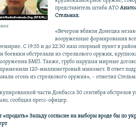
крупнокалиберное оружие, гово
представитель штаба АТО
Анато
Стельмах
.
ьмах
«Вечером вблизи Донецка неза
вооруженные формирования все
емирие. С 19:55 и до 22:30 наш опорный пункт в райо
и боевики обстреляли из стрелкового оружия, крупно
вооружения БМП. Также, грубо нарушая мирные догов
применили 120-миллиметровый миномет. В ответ под
ывали огонь из стрелкового оружия», – отметил Стельм
оккупированной части Донбасса 30 сентября обстрелов 
ыло, сообщил пресс-офицер.
т «продать» Западу согласие на выборы вроде бы по у
ерт