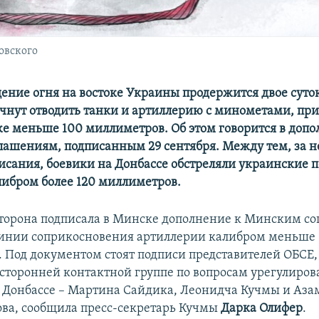
овского
ение огня на востоке Украины продержится двое суто
чнут отводить танки и артиллерию с минометами, пр
е меньше 100 миллиметров. Об этом говорится в допо
ашениям, подписанным 29 сентября. Между тем, за н
писания, боевики на Донбассе обстреляли украинские 
ибром более 120 миллиметров.
торона подписала в Минске дополнение к Минским с
 линии соприкосновения артиллерии калибром меньше
 Под документом стоят подписи представителей ОБСЕ
хсторонней контактной группе по вопросам урегулиро
 Донбассе – Мартина Сайдика, Леонидча Кучмы и Аза
ва, сообщила пресс-секретарь Кучмы
Дарка Олифер
.