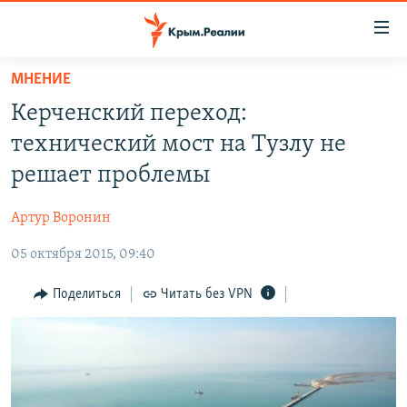
Доступность
ссылки
Вернуться
МНЕНИЕ
к
НОВОСТИ
Керченский переход:
основному
СПЕЦПРОЕКТЫ
содержанию
технический мост на Тузлу не
ВОДА
Вернутся
ГРУЗ 200
решает проблемы
к
ИСТОРИЯ
КАРТА ВОЕННЫХ ОБЪЕКТОВ КРЫМА
главной
Артур Воронин
ЕЩЕ
11 ЛЕТ ОККУПАЦИИ КРЫМА. 11 ИСТОРИЙ СОПРОТИВЛЕНИЯ
навигации
Вернутся
05 октября 2015, 09:40
РАДІО СВОБОДА
ИНТЕРАКТИВ
к
КАК ОБОЙТИ БЛОКИРОВКУ
ИНФОГРАФИКА
Поделиться
Читать без VPN
поиску
ТЕЛЕПРОЕКТ КРЫМ.РЕАЛИИ
Українською
СОВЕТЫ ПРАВОЗАЩИТНИКОВ
Qırımtatar
ПРОПАВШИЕ БЕЗ ВЕСТИ