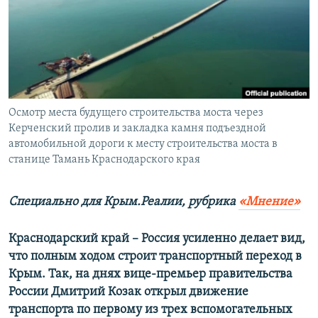
ПРИСОЕДИНЯЙТЕСЬ!
ПОБЕДИТЕЛЕЙ НЕ СУДЯТ?
КРЫМ.НЕПОКОРЕННЫЙ
ELIFBE
УКРАИНСКАЯ ПРОБЛЕМА КРЫМА
Все сайты RFE/RL
Осмотр места будущего строительства моста через
Керченский пролив и закладка камня подъездной
автомобильной дороги к месту строительства моста в
станице Тамань Краснодарского края
Cпециально для Крым.Реалии, рубрика
«Мнение»
Краснодарский край – Россия усиленно делает вид,
что полным ходом строит транспортный переход в
Крым. Так, на днях вице-премьер правительства
России Дмитрий Козак открыл движение
транспорта по первому из трех вспомогательных