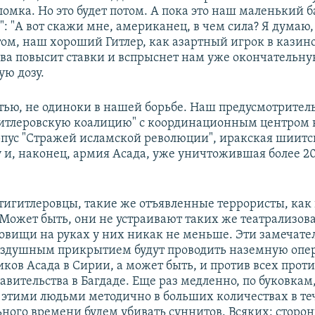
ломка. Но это будет потом. А пока это наш маленький 
: "А вот скажи мне, американец, в чем сила? Я думаю, 
том, наш хороший Гитлер, как азартный игрок в казино
ова повысит ставки и вспрыснет нам уже окончательн
ую дозу.
стью, не одиноки в нашей борьбе. Наш предусмотрите
гитлеровскую коалицию" с координационным центром в
пус "Стражей исламской революции", иракская шиитс
ну и, наконец, армия Асада, уже уничтожившая более 2
игитлеровцы, такие же отъявленные террористы, как 
. Может быть, они не устраивают таких же театрализо
ровищи на руках у них никак не меньше. Эти замечат
оздушным прикрытием будут проводить наземную опе
иков Асада в Сирии, а может быть, и против всех прот
вительства в Багдаде. Еще раз медленно, по буковкам
с этими людьми методично в больших количествах в т
ного времени будем убивать суннитов. Всяких: сторо