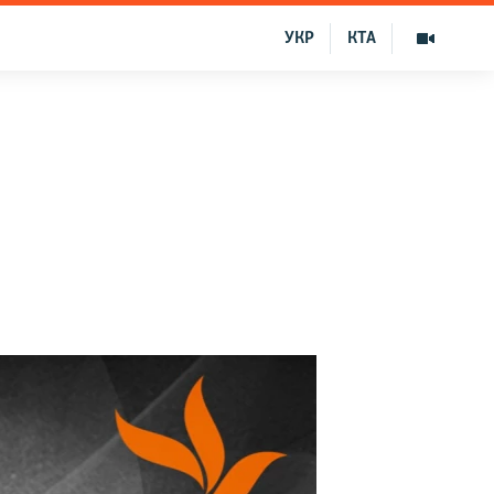
УКР
КТА