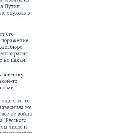
я" изъяты из
за Путин
ую опухоль в
ет его
е поражение
политбюро
лептократия
е не пахан.
 повестку
акой-то
овными
 еще о-го-го
разъяснила же
овсе не война
а "Русского
том числе и