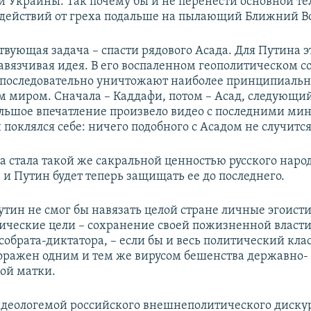
и Украины. Так почему бы и не перенести основной т
 действий от греха подальше на пылающий Ближний Во
твующая задача – спасти рядового Асада. Для Путина э
авязчивая идея. В его воспаленном геополитическом 
 последовательно уничтожают наиболее принципиальн
 миром. Сначала – Каддафи, потом – Асад, следующий
ольшое впечатление произвело видео с последними м
 поклялся себе: ничего подобного с Асадом не случится
а стала такой же сакральной ценностью русского наро
 и Путин будет теперь защищать ее до последнего.
утин не смог бы навязать целой стране личные эгоист
ческие цели – сохранение своей пожизненной власти
собрата-диктатора, – если бы и весь политический клас
оражен одним и тем же вирусом бешенства державно-
ой матки.
еологемой российского внешнеполитического дискур