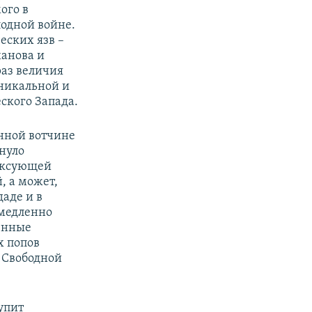
ого в
лодной войне.
еских язв –
ханова и
раз величия
уникальной и
ского Запада.
нной вотчине
нуло
ексующей
, а может,
даде и в
емедленно
щенные
х попов
 Свободной
упит