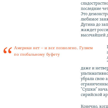
сладострастн
последние че
Это демонстр
любимое заня
Дугина до за
жаждет росси
высочайшей д
Америки нет – и все позволено. Гуляем
по глобальному буфету
даже и нетвер
ультимативно
убрала свою 
ограниченным
"Сушки" нача
сирийской ар
Конечно, когд