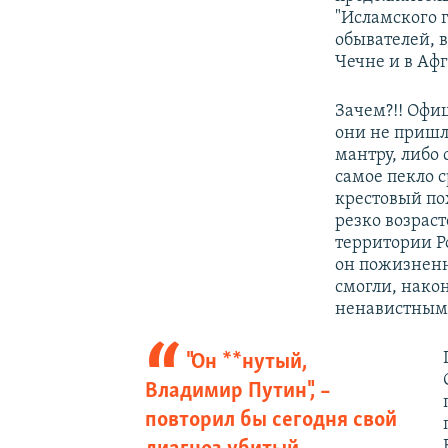
"Исламского 
обывателей, 
Чечне и в Аф
Зачем?!! Офи
они не пришл
мантру, либо 
самое пекло 
крестовый по
резко возраст
территории Р
он пожизненн
смогли, нако
ненавистным 
"Он **нутый,
Владимир Путин", –
повторил бы сегодня свой