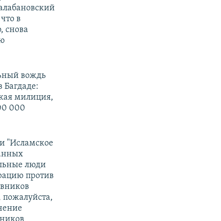
балабановский
что в
, снова
ую
льный вождь
 Багдаде:
кая милиция,
00 000
и "Исламское
ванных
ельные люди
рацию против
ивников
, пожалуйста,
ечение
нников