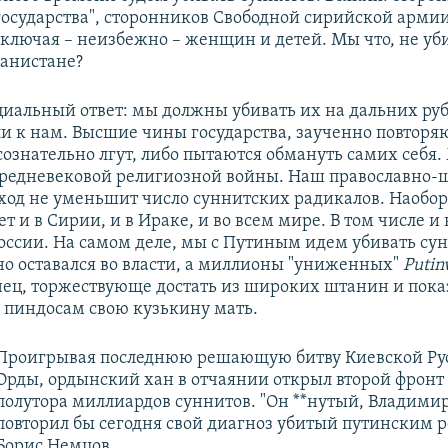
государства", сторонников Свободной сирийской армии
включая – неизбежно – женщин и детей. Мы что, не уб
ганистане?
циальный ответ: мы должны убивать их на дальних ру
и к нам. Высшие чины государства, заученно повторя
сознательно лгут, либо пытаются обмануть самих себя.
средневековой религиозной войны. Наш православно
ход не уменьшит число суннитских радикалов. Наоборо
ет и в Сирии, и в Ираке, и во всем мире. В том числе и 
оссии. На самом деле, мы с Путиным идем убивать сун
о оставался во власти, а миллионы "униженных"
Putin
нец, торжествующе достать из широких штанин и пока
пиндосам свою кузькину мать.
Проигрывая последнюю решающую битву Киевской Рус
Орды, ордынский хан в отчаянии открыл второй фронт
полутора миллиардов суннитов. "Он **нутый, Владимир
повторил бы сегодня свой диагноз убитый путинским
Борис Немцов.