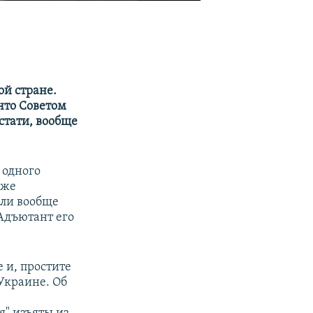
ой стране.
что Советом
стати, вообще
 одного
аже
Если вообще
Адъютант его
 и, простите
Украине. Об