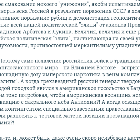
ое смакование некоего "унижения", якобы испытываем
тверть века Россией в результате поражения СССР в хо
ативное порывание рубищ и демонстрация геополитич
тие всей нашей политической "элиты" от азиопов Про
падников Арбатова и Лукина. Величия, величия и еще 
йская политическая "элита", настаивающая на своей 
уховности, противостоящей меркантилизму упадниче
Поэтому само появление российских войск в традицио
англосаксонского мира – на Ближнем Востоке – вспрыс
лошадиную дозу имперского наркотика в вены компл
"элиты". А когда трехзвездный русский генерал твердой
дой походкой явился в американское посольство в Баг
м тоне потребовал, чтобы американская военщина н
авиацию с сакрального неба Антиохии?! А когда освя
 контингентом специально завезенных православны
ли разносить к чертовой матери позиции прозападной
мии?!
а-то, и, может быть, даже очень скоро неизбежно наст