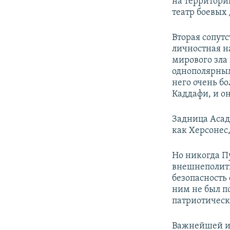
на территори
театр боевых
Вторая сопутс
личностная н
мирового зла
однополярным
него очень б
Каддафи, и он
Задница Асад
как Херсонес,
Но никогда П
внешнеполити
безопасность 
ним не был п
патриотическ
Важнейшей ид