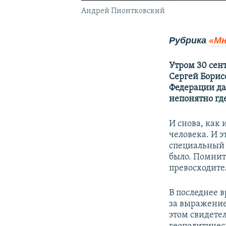
Андрей Пионтковский
Рубрика
«Мн
Утром 30 сен
Сергей Борис
Федерации да
непонятно где
И снова, как 
человека. И 
специальный
было. Помнит
превосходител
В последнее 
за выражение
этом свидетел