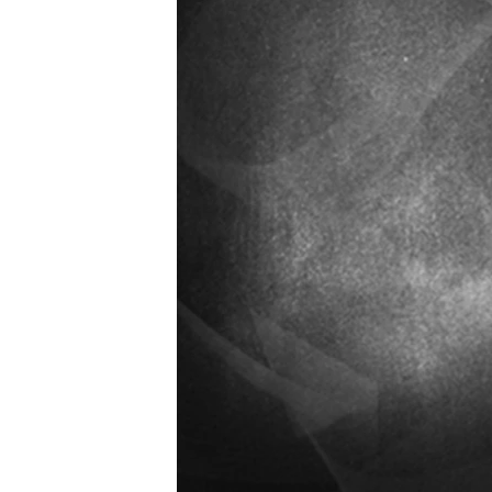
ПОБЕДИТЕЛЕЙ НЕ СУДЯТ?
КРЫМ.НЕПОКОРЕННЫЙ
ELIFBE
УКРАИНСКАЯ ПРОБЛЕМА КРЫМА