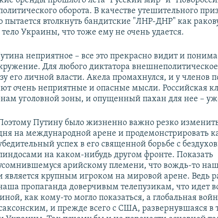
кие бренды прошлого лета "Русский мир" и "Новоросси
политического оборота. В качестве утешительного при
о пытается втолкнуть бандитские "ЛНР-ДНР" как раков
тело Украины, что тоже ему не очень удается.
утина неприятное – все это прекрасно видит и понима
ружение. Для любого диктатора внешнеполитическо
зу его личной власти. Акела промахнулся, и у членов 
ают очень неприятные и опасные мысли. Российская к
онам уголовной зоны, и опущенный пахан для нее – уж
Поэтому Путину было жизненно важно резко изменить
дня на международной арене и продемонстрировать к
убедительный успех в его священной борьбе с бездух
пиндосами на каком-нибудь другом фронте. Показать
усомнившемуся арийскому племени, что вождь-то наш
и является крупным игроком на мировой арене. Ведь 
наша пропаганда доверчивым телепузикам, что идет в
иной, как кому-то могло показаться, а глобальная войн
осаксонским, и прежде всего с США, развернувшаяся в 