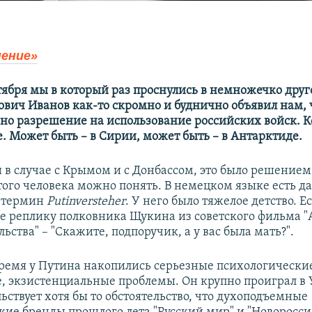
ение»
тября мы в который раз проснулись в немножечко друг
ович Иванов как-то скромно и буднично объявил нам, 
но разрешение на использование российских войск. К
. Может быть – в Сирии, может быть – в Антарктиде.
и в случае с Крымом и с Донбассом, это было решением
этого человека можно понять. В немецком языке есть д
 термин
Putinversteher
. У него было тяжелое детство. 
е реплику полковника Щукина из советского фильма "
ьства" – "Cкажите, подпоручик, а у вас была мать?".
время у Путина накопились серьезные психологические
, экзистенциальные проблемы. Он крупно проиграл в 
ьствует хотя бы то обстоятельство, что духоподъемные