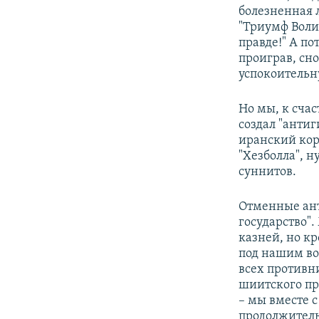
болезненная 
"Триумф Воли"
правде!" А по
проиграв, сн
успокоительн
Но мы, к сча
создал "анти
иранский кор
"Хезболла", 
суннитов.
Отменные ант
государство"
казней, но к
под нашим в
всех противн
шиитского пра
– мы вместе 
продолжитель