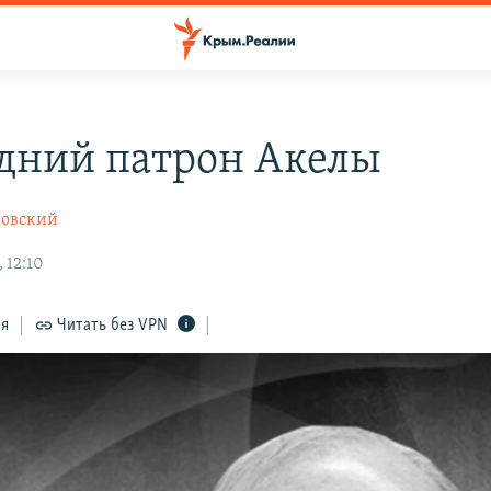
дний патрон Акелы
ковский
 12:10
ся
Читать без VPN