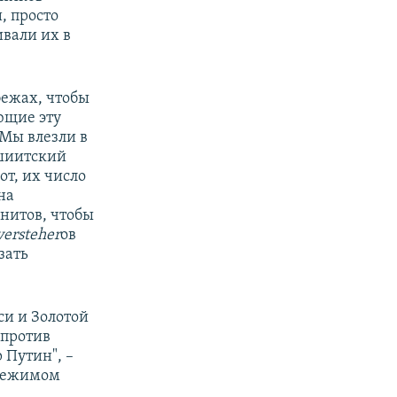
, просто
ивали их в
бежах, чтобы
ющие эту
 Мы влезли в
-шиитский
т, их число
на
нитов, чтобы
versteher
ов
зать
и и Золотой
 против
 Путин", –
 режимом