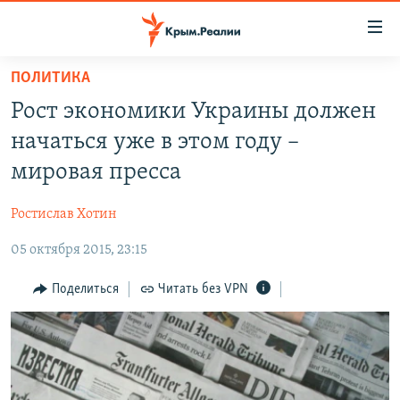
Доступность
ссылки
Вернуться
ПОЛИТИКА
к
НОВОСТИ
Рост экономики Украины должен
основному
СПЕЦПРОЕКТЫ
содержанию
начаться уже в этом году –
ВОДА
Вернутся
ГРУЗ 200
мировая пресса
к
ИСТОРИЯ
КАРТА ВОЕННЫХ ОБЪЕКТОВ КРЫМА
главной
Ростислав Хотин
ЕЩЕ
11 ЛЕТ ОККУПАЦИИ КРЫМА. 11 ИСТОРИЙ СОПРОТИВЛЕНИЯ
навигации
Вернутся
05 октября 2015, 23:15
РАДІО СВОБОДА
ИНТЕРАКТИВ
к
КАК ОБОЙТИ БЛОКИРОВКУ
ИНФОГРАФИКА
Поделиться
Читать без VPN
поиску
ТЕЛЕПРОЕКТ КРЫМ.РЕАЛИИ
Українською
СОВЕТЫ ПРАВОЗАЩИТНИКОВ
Qırımtatar
ПРОПАВШИЕ БЕЗ ВЕСТИ