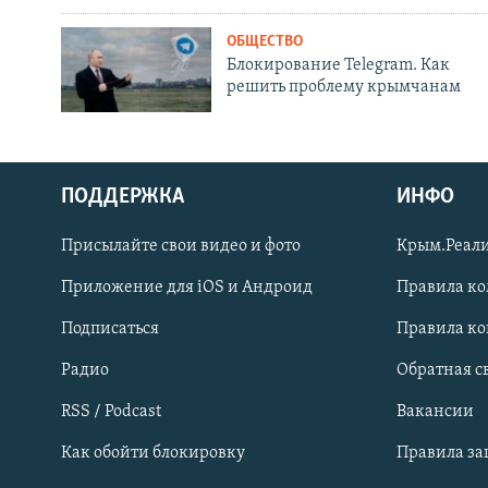
ОБЩЕСТВО
Блокирование Telegram. Как
решить проблему крымчанам
ПОДДЕРЖКА
ИНФО
Українською
Присылайте свои видео и фото
Крым.Реали
Qırımtatar
Приложение для iOS и Андроид
Правила к
Подписаться
Правила к
ПРИСОЕДИНЯЙТЕСЬ!
Радио
Обратная с
RSS / Podcast
Вакансии
Как обойти блокировку
Правила з
Все сайты RFE/RL