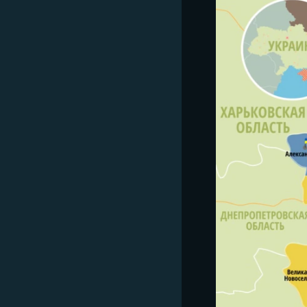
ПОБЕДИТЕЛЕЙ НЕ СУДЯТ?
КРЫМ.НЕПОКОРЕННЫЙ
ELIFBE
УКРАИНСКАЯ ПРОБЛЕМА КРЫМА