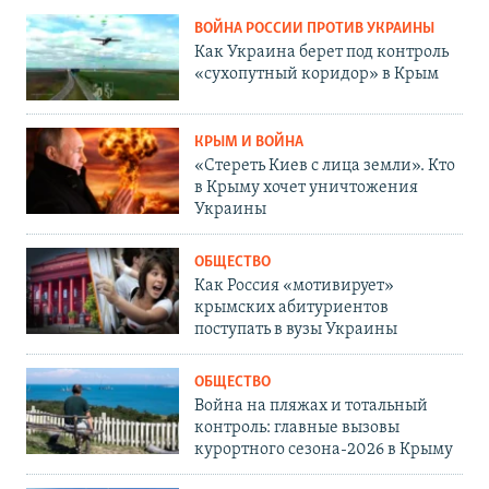
ВОЙНА РОССИИ ПРОТИВ УКРАИНЫ
Как Украина берет под контроль
«сухопутный коридор» в Крым
КРЫМ И ВОЙНА
«Стереть Киев с лица земли». Кто
в Крыму хочет уничтожения
Украины
ОБЩЕСТВО
Как Россия «мотивирует»
крымских абитуриентов
поступать в вузы Украины
ОБЩЕСТВО
Война на пляжах и тотальный
контроль: главные вызовы
курортного сезона-2026 в Крыму