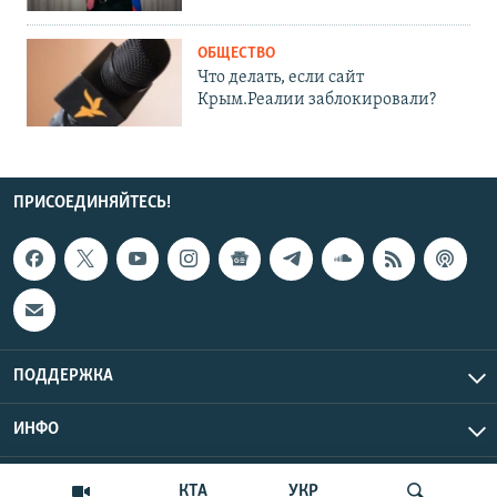
ОБЩЕСТВО
Что делать, если сайт
Крым.Реалии заблокировали?
ПРИСОЕДИНЯЙТЕСЬ!
ПОДДЕРЖКА
ИНФО
UTC+3
Copyright Крым.Реалии, 2026 | Все права защищены.
КТА
УКР