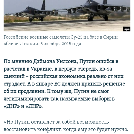
ПРИСОЕДИНЯЙТЕСЬ!
ПОБЕДИТЕЛЕЙ НЕ СУДЯТ?
КРЫМ.НЕПОКОРЕННЫЙ
ELIFBE
Российские военные самолеты Су-25 на базе в Сирии
УКРАИНСКАЯ ПРОБЛЕМА КРЫМА
вблизи Латакии. 6 октября 2015 года
Все сайты RFE/RL
По мнению Дэймона Уилсона, Путин ошибся в
расчетах в Украине, в первую очередь, из-за
санкций – российская экономика реально от них
страдает. А в январе ЕС должен принять решение
об их продлении. К тому же, Путин не смог
легитимизировать так называемые выборы в
«ДНР» и «ЛНР».
«Но Путин оставляет за собой возможность
восстановить конфликт, когда ему это будет нужно.