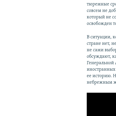
тюремные сро
совсем не до
который не с
освобожден то
В ситуации, к
стране нет, 
не сами выбо
обсуждают, к
Генеральной 
иностранных 
ее историю. 
небрежным же