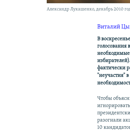
Александр Лукашенко, декабрь 2010 го
Виталий Цы
В воскресенье
голосования 
необходимые 
избирателей)
фактически р
"неучастия" в
необходимост
Чтобы объясн
игнорировать
президентские
разогнали ак
10 кандидато