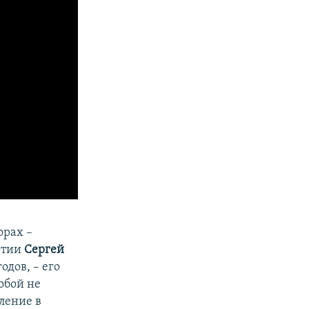
орах –
ртии
Сергей
одов, – его
обой не
ление в