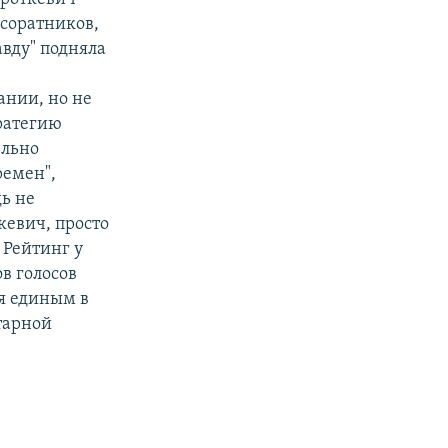
 соратников,
вду" подняла
ании, но не
тратегию
ельно
ремен",
дь не
кевич, просто
 Рейтинг у
в голосов
я единым в
тарной