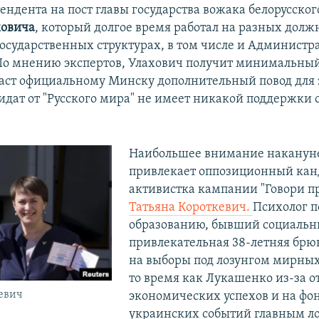
ендента на пост главы государства вожака белорусског
ховича
, который долгое время работал на разных долж
государственных структурах, в том числе и Администр
По мнению экспертов, Улахович получит минимальны
 даст официальному Минску дополнительный повод для 
дидат от "Русского мира" не имеет никакой поддержки 
Наибольшее внимание наканун
привлекает оппозиционный кан
активистка кампании "Говори п
Татьяна Короткевич.
Психолог п
образованию, бывший социальн
привлекательная 38-летняя брю
на выборы под лозунгом мирных
то время как Лукашенко из-за о
евич
экономических успехов и на фо
украинских событий главным ло