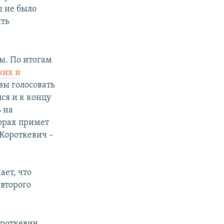
ы не было
ять
ы. По итогам
ких и
вы голосовать
ся и к концу
ь на
орах примет
 Короткевич –
ает, что
 второго
ороткевич