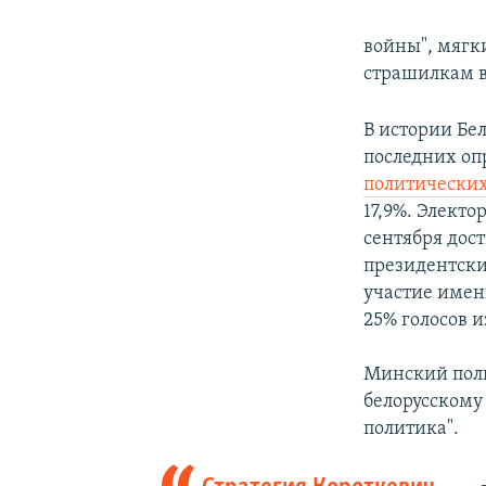
войны", мягк
страшилкам 
В истории Бе
последних оп
политических
17,9%. Элект
сентября дост
президентски
участие имен
25% голосов 
Минский поли
белорусскому 
политика".