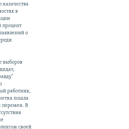
о казачества
ностях в
ации
й процент
заявлений о
среди
е выборов
дидат,
равду"
о
ый работник,
нетка пошла
 перемен. В
тсутствия
не
зунгом своей