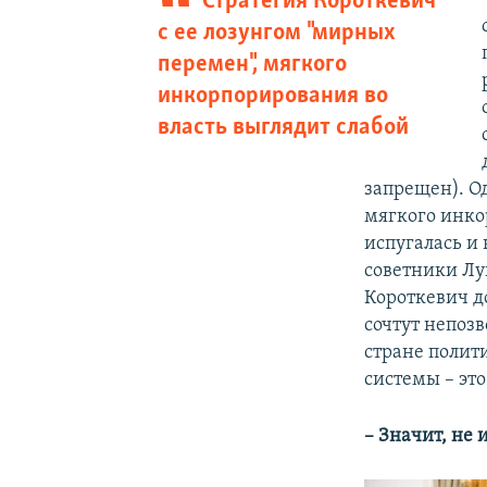
Стратегия Короткевич
с ее лозунгом "мирных
перемен", мягкого
инкорпорирования во
власть выглядит слабой
запрещен). О
мягкого инко
испугалась и
советники Лу
Короткевич д
сочтут непоз
стране полит
системы – эт
– Значит, не