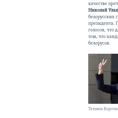
качестве прет
Николай Ула
белорусских 
президента. 
голосов, что
том, что кан
белорусов.
Татьяна Коротк