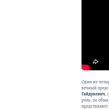
Один из четы
вечный предс
Гайдукевич
,
роль, по общ
представляет