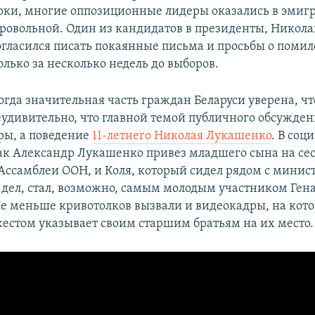
ки, многие оппозиционные лидеры оказались в эмигр
бровольной. Один из кандидатов в президенты, Никола
огласился писать покаянные письма и просьбы о поми
лько за несколько недель до выборов.
огда значительная часть граждан Беларуси уверена, чт
неудивительно, что главной темой публичного обсужден
ры, а поведение
11-летнего Николая Лукашенко
. В соц
ак Александр Лукашенко привез младшего сына на се
Ассамблеи ООН, и Коля, который сидел рядом с минис
дел, стал, возможно, самым молодым участником Гена
Не меньше кривотолков вызвали и видеокадры, на кот
стом указывает своим старшим братьям на их место.