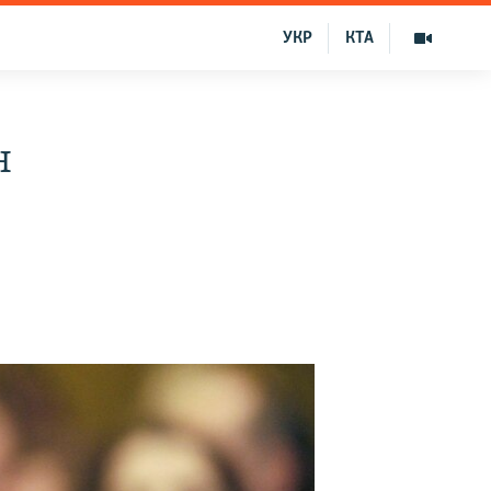
УКР
КТА
н