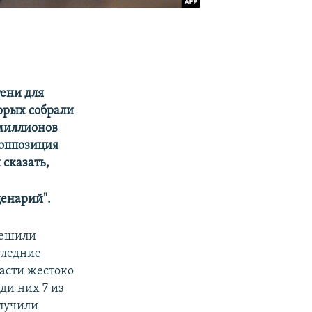
тени для
орых собрали
 миллионов
 оппозиция
 сказать,
ценарий".
решили
следние
ласти жестоко
ди них 7 из
олучили