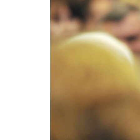
ПОБЕДИТЕЛЕЙ НЕ СУДЯТ?
КРЫМ.НЕПОКОРЕННЫЙ
ELIFBE
УКРАИНСКАЯ ПРОБЛЕМА КРЫМА