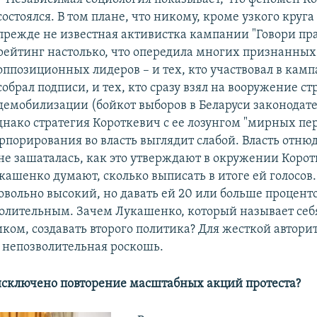
состоялся. В том плане, что никому, кроме узкого круга
прежде не известная активистка кампании "Говори пра
рейтинг настолько, что опередила многих признанных
оппозиционных лидеров – и тех, кто участвовал в камп
собрал подписи, и тех, кто сразу взял на вооружение с
демобилизации (бойкот выборов в Беларуси законодат
днако стратегия Короткевич с ее лозунгом "мирных пе
рпорирования во власть выглядит слабой. Власть отню
 не зашаталась, как это утверждают в окружении Корот
кашенко думают, сколько выписать в итоге ей голосов.
овольно высокий, но давать ей 20 или больше проценто
волительным. Зачем Лукашенко, который называет себ
иком, создавать второго политика? Для жесткой автори
о непозволительная роскошь.
 исключено повторение масштабных акций протеста?