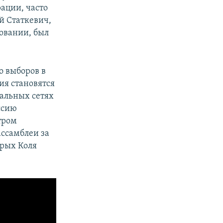
ации, часто
й Статкевич,
ловании, был
о выборов в
ия становятся
иальных сетях
ссию
тром
ссамблеи за
орых Коля