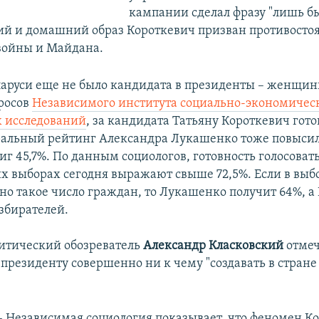
кампании сделал фразу "лишь б
ий и домашний образ Короткевич призван противосто
войны и Майдана.
ларуси еще не было кандидата в президенты – женщин
росов
Независимого института социально-экономичес
 исследований
, за кандидата Татьяну Короткевич гото
оральный рейтинг Александра Лукашенко тоже повысил
иг 45,7%. По данным социологов, готовность голосоват
х выборах сегодня выражают свыше 72,5%. Если в выб
но такое число граждан, то Лукашенко получит 64%, а
избирателей.
тический обозреватель
Александр Класковский
отмеч
президенту совершенно ни к чему "создавать в стране
– Независимая социология показывает, что феномен К