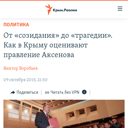
Доступность
ссылки
Вернуться
ПОЛИТИКА
к
НОВОСТИ
От «созидания» до «трагедии».
основному
СПЕЦПРОЕКТЫ
содержанию
Как в Крыму оценивают
ВОДА
Вернутся
ГРУЗ 200
правление Аксенова
к
ИСТОРИЯ
КАРТА ВОЕННЫХ ОБЪЕКТОВ КРЫМА
главной
Виктор Воробьев
ЕЩЕ
11 ЛЕТ ОККУПАЦИИ КРЫМА. 11 ИСТОРИЙ СОПРОТИВЛЕНИЯ
навигации
Вернутся
09 октября 2015, 21:50
РАДІО СВОБОДА
ИНТЕРАКТИВ
к
КАК ОБОЙТИ БЛОКИРОВКУ
ИНФОГРАФИКА
Поделиться
Читать без VPN
поиску
ТЕЛЕПРОЕКТ КРЫМ.РЕАЛИИ
Українською
СОВЕТЫ ПРАВОЗАЩИТНИКОВ
Qırımtatar
ПРОПАВШИЕ БЕЗ ВЕСТИ