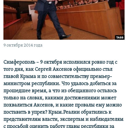
ПРИСОЕДИНЯЙТЕСЬ!
ПОБЕДИТЕЛЕЙ НЕ СУДЯТ?
КРЫМ.НЕПОКОРЕННЫЙ
ELIFBE
УКРАИНСКАЯ ПРОБЛЕМА КРЫМА
Все сайты RFE/RL
9 октября 2014 года
Симферополь – 9 октября исполнился ровно год с
того дня, как Сергей Аксенов официально стал
главой Крыма и по совместительству премьер-
министром республики. Что удалось добиться за
прошедшее время, а что из обещанного осталось
только на словах, какими достижениями может
похвалиться Аксенов, и какие провалы ему можно
поставить в упрек? Крым.Реалии обратились к
представителям власти, экспертам и наблюдателям
с просьбой оценить работу главы республики за