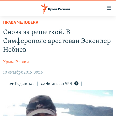
Доступность
ссылки
Вернуться
ПРАВА ЧЕЛОВЕКА
к
НОВОСТИ
Снова за решеткой. В
основному
СПЕЦПРОЕКТЫ
содержанию
Симферополе арестован Эскендер
ВОДА
Вернутся
ГРУЗ 200
Небиев
к
ИСТОРИЯ
КАРТА ВОЕННЫХ ОБЪЕКТОВ КРЫМА
главной
Крым. Реалии
ЕЩЕ
11 ЛЕТ ОККУПАЦИИ КРЫМА. 11 ИСТОРИЙ СОПРОТИВЛЕНИЯ
навигации
Вернутся
10 октября 2015, 09:16
РАДІО СВОБОДА
ИНТЕРАКТИВ
к
КАК ОБОЙТИ БЛОКИРОВКУ
ИНФОГРАФИКА
Поделиться
Читать без VPN
поиску
ТЕЛЕПРОЕКТ КРЫМ.РЕАЛИИ
Українською
СОВЕТЫ ПРАВОЗАЩИТНИКОВ
Qırımtatar
ПРОПАВШИЕ БЕЗ ВЕСТИ