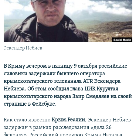
ПРИСОЕДИНЯЙТЕСЬ!
ПОБЕДИТЕЛЕЙ НЕ СУДЯТ?
КРЫМ.НЕПОКОРЕННЫЙ
ELIFBE
УКРАИНСКАЯ ПРОБЛЕМА КРЫМА
Все сайты RFE/RL
Эскендер Небиев
В Крыму вечером в пятницу 9 октября российские
силовики задержали бывшего оператора
крымскотатарского телеканала ATR Эскендера
Небиева. Об этом сообщил глава ЦИК Курултая
крымскотатарского народа Заир Смедляев на своей
странице в Фейсбуке.
Как стало известно
Крым.Реалии
, Эскендер Небиев
задержан в рамках расследования «дела 26
февраля». Российский прокурор Крыма Наталья