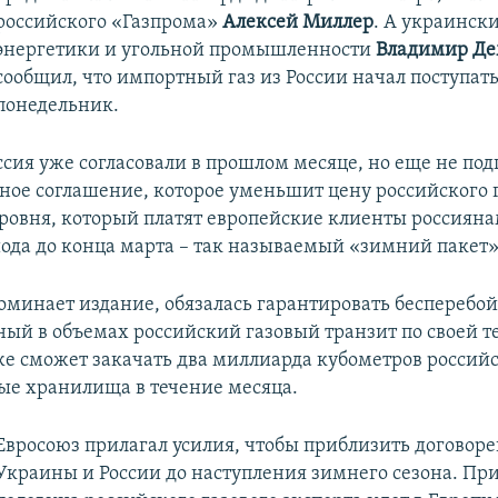
российского «Газпрома»
Алексей Миллер
. А украинск
энергетики и угольной промышленности
Владимир Д
сообщил, что импортный газ из России начал поступать
понедельник.
ссия уже согласовали в прошлом месяце, но еще не под
ное соглашение, которое уменьшит цену российского г
ровня, который платят европейские клиенты россиянам
иода до конца марта – так называемый «зимний пакет»
оминает издание, обязалась гарантировать бесперебо
ый в объемах российский газовый транзит по своей т
же сможет закачать два миллиарда кубометров российс
ые хранилища в течение месяца.
Евросоюз прилагал усилия, чтобы приблизить договор
Украины и России до наступления зимнего сезона. Пр