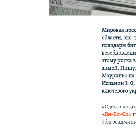
Мировая прес
области, экс
плацдарм бит
возобновлени
этому риска 
зимой. Пишут
Мауриньо на 
Испании 1: 0,
ключевого ук
«Одесса лиди
«Би-Би-Си»
п
облгосадмин