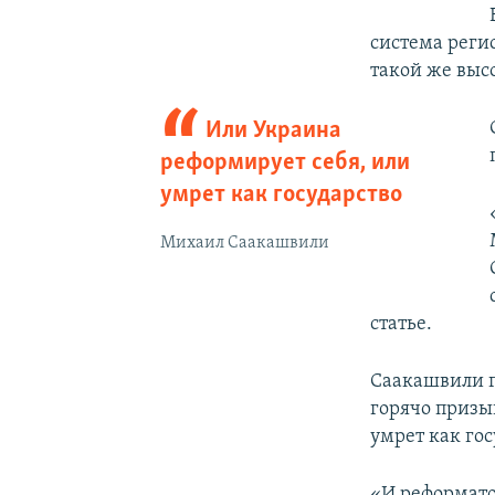
система реги
такой же высо
Или Украина
реформирует себя, или
умрет как государство
Михаил Саакашвили
статье.
Саакашвили г
горячо призы
умрет как гос
«И реформато