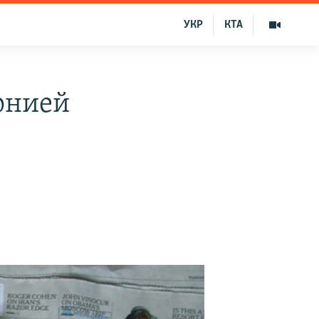
УКР
КТА
рнией