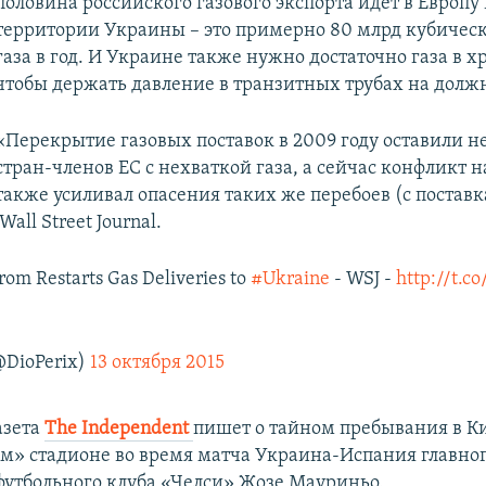
половина российского газового экспорта идет в Европу 
территории Украины – это примерно 80 млрд кубичес
газа в год. И Украине также нужно достаточно газа в 
чтобы держать давление в транзитных трубах на долж
«Перекрытие газовых поставок в 2009 году оставили н
стран-членов ЕС с нехваткой газа, а сейчас конфликт н
также усиливал опасения таких же перебоев (с поставк
all Street Journal.
rom Restarts Gas Deliveries to
#Ukraine
- WSJ -
http://t.c
@DioPerix)
13 октября 2015
азета
The Independent
пишет о тайном пребывания в К
» стадионе во время матча Украина-Испания главног
футбольного клуба «Челси» Жозе Мауриньо.