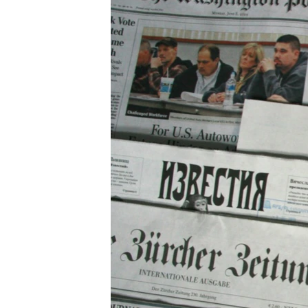
ПОБЕДИТЕЛЕЙ НЕ СУДЯТ?
КРЫМ.НЕПОКОРЕННЫЙ
ELIFBE
УКРАИНСКАЯ ПРОБЛЕМА КРЫМА