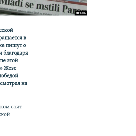
сской
ращается в
же пишут о
и благодаря
пе этой
и» Жозе
победой
 смотрел на
вком сайт
ской