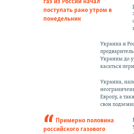
газ из России начал
поступать рано утром в
понедельник
Украина и Ро
предваритель
Украины до у
касаться пер
Украина, нап
неограниченн
Европу, а так
свои подземн
Примерно половина
российского газового