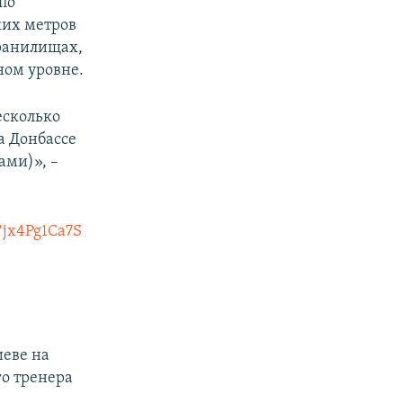
по
ких метров
хранилищах,
ном уровне.
есколько
а Донбассе
ами)», –
o/jx4Pg1Ca7S
иеве на
о тренера