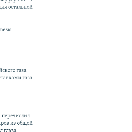
для остальной
emesis
йского газа
ставками газа
в перечислил
аров из общей
л глава