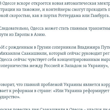
В Одессе вскоре откроется новая автоматическая элект
страции на таможне, и контейнеры смогут проходить 
кой скоростью, как в портах Роттердама или Гамбурга
Следовательно, Одесса может стать главным транзитн
пути из Европы в Азию.
«И с рожденным в Грузии соперником Владимира Пут
Михаилом Саакашвили, который сейчас руководит ре
Одесса сейчас чувствует себя концентрированным вы
соперничества между Россией и Западом за Украину», 
оворит, что главной проблемой Украины является корр
вает к реформам в стране: «Или Украина реформирует 
ударство».
рская повестка дня Саакашвили в Одессе – удастся ли