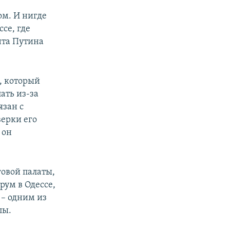
ом. И нигде
се, где
нта Путина
, который
ать из-за
язан с
ерки его
 он
овой палаты,
ум в Одессе,
 – одним из
пы.