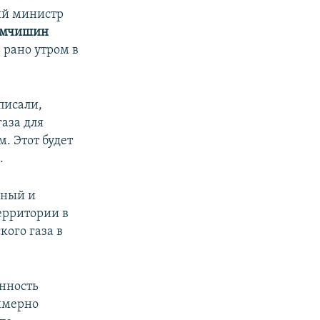
ий министр
емчишин
 рано утром в
писали,
аза для
. Этот будет
.
йный и
ерритории в
кого газа в
енность
имерно