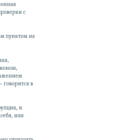
ронная
проверки с
.
ым пунктом на
ина,
гионом,
ражением
– говорится в
упция, и
себя, или
 ему улучшить