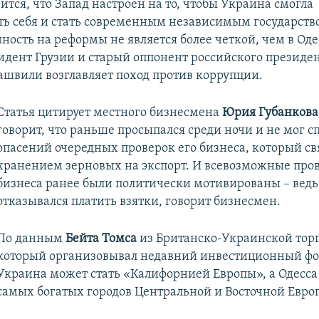
рится, что Запад настроен на то, чтобы Украина смогла
ь себя и стать современным независимым государств
ность на реформы не является более четкой, чем в Одес
дент Грузии и старый оппонент российского президе
швили возглавляет поход против коррупции.
Статья цитирует местного бизнесмена
Юрия Губанкова
говорит, что раньше просыпался среди ночи и не мог сп
опасений очередных проверок его бизнеса, который св
хранением зерновых на экспорт. И всевозможные пров
бизнеса ранее были политически мотивированы – ведь
отказывался платить взятки, говорит бизнесмен.
По данным
Бейта Томса
из Британско-Украинской торг
который организовывал недавний инвестиционный фор
Украина может стать «Калифорнией Европы», а Одесса
самых богатых городов Центральной и Восточной Евро