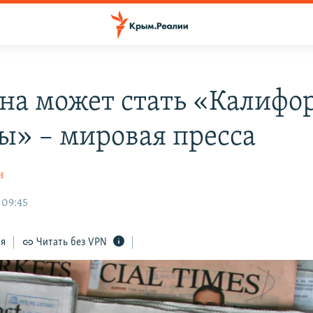
на может стать «Калифо
ы» – мировая пресса
н
 09:45
ся
Читать без VPN