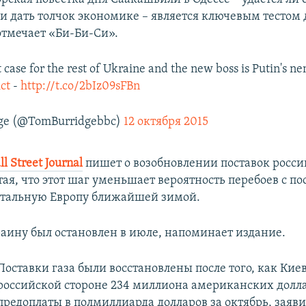
и дать толчок экономике – является ключевым тестом 
отмечает «Би-Би-Си».
t case for the rest of Ukraine and the new boss is Putin's n
ct
-
http://t.co/2bIz09sFBn
ge (@TomBurridgebbc)
12 октября 2015
l Street Journal
пишет о возобновлении поставок росси
ая, что этот шаг уменьшает вероятность перебоев с по
остальную Европу ближайшей зимой.
раину был остановлен в июле, напоминает издание.
Поставки газа были восстановлены после того, как Кие
российской стороне 234 миллиона американских долл
предоплаты в полмиллиарда долларов за октябрь, заяви