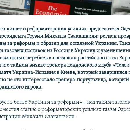
са пишет о реформаторских усилиях председателя Оде
–президента Грузии Михаила Саакашвили: регион прев
вы за реформы и образец для остальной Украины. Так
и газовых поставок из России в Украину и уменьшени
возможных перебоев в поставках российского газа Евро
 и о тайном визите тренера лондонского клуба «Челс
матч Украина-Испания в Киеве, который завершился 
 но не это интересовало тренера-португальца, который
раинского игрока.
рует в битве Украины за реформы» – под таким заголо
оместил статью о реформаторских усилиях главы Одес
истрации Михаила Саакашвили.