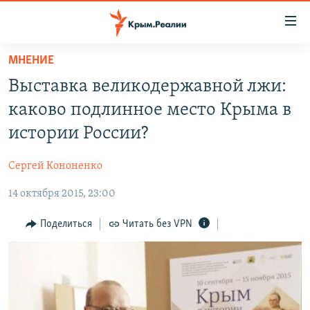
Доступность
ссылки
Вернуться
МНЕНИЕ
к
НОВОСТИ
Выставка великодержавной лжи:
основному
СПЕЦПРОЕКТЫ
содержанию
каково подлинное место Крыма в
ВОДА
Вернутся
ГРУЗ 200
истории России?
к
ИСТОРИЯ
КАРТА ВОЕННЫХ ОБЪЕКТОВ КРЫМА
главной
Сергей Кононенко
ЕЩЕ
11 ЛЕТ ОККУПАЦИИ КРЫМА. 11 ИСТОРИЙ СОПРОТИВЛЕНИЯ
навигации
Вернутся
14 октября 2015, 23:00
РАДІО СВОБОДА
ИНТЕРАКТИВ
к
КАК ОБОЙТИ БЛОКИРОВКУ
ИНФОГРАФИКА
Поделиться
Читать без VPN
поиску
ТЕЛЕПРОЕКТ КРЫМ.РЕАЛИИ
Українською
СОВЕТЫ ПРАВОЗАЩИТНИКОВ
Qırımtatar
ПРОПАВШИЕ БЕЗ ВЕСТИ