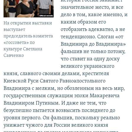
истории России занимает
значительное место, и все
дело в том, какое именно, и
каким образом его
На открытии выставки
отобразить адекватно, а не
выступает
председатель комитета
тенденциозно. Слоган «от
«госсовета» по
Владимира до Владимира»
культуре Светлана
фальшив не только потому,
Савченко
что ставит на одну доску
великого украинского
князя, славного своими делами, крестителя
Киевской Руси Святого Равноапостольного
Владимира с мелким, но обозленным на весь мир,
государственным служащим эпохи Макаревича
Владимиром Путиным. И даже не тем, что
безуспешно пытается возвысить последнего до
уровня первого. Он фальшив, поскольку реально
унижает чужого для России великого князя