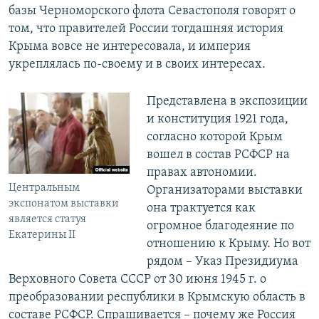
базы Черноморского флота Севастополя говорят о
том, что правителей России тогдашняя история
Крыма вовсе не интересовала, и империя
укреплялась по-своему и в своих интересах.
Представлена в экспозиции
и конституция 1921 года,
согласно которой Крым
вошел в состав РСФСР на
правах автономии.
Центральным
Организаторами выставки
экспонатом выставки
она трактуется как
является статуя
огромное благодеяние по
Екатерины ІІ
отношению к Крыму. Но вот
рядом – Указ Президиума
Верховного Совета СССР от 30 июня 1945 г. о
преобразовании республики в Крымскую область в
составе РСФСР. Спрашивается – почему же Россия