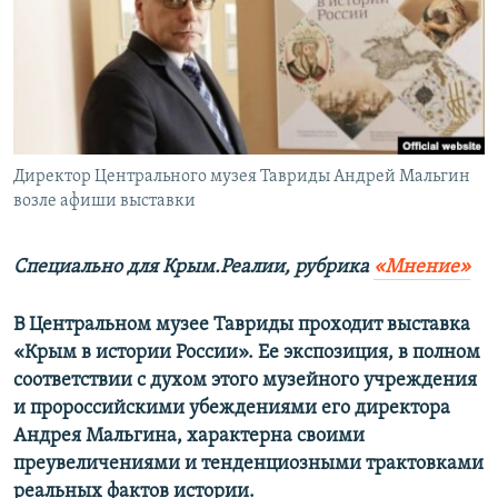
ПРИСОЕДИНЯЙТЕСЬ!
ПОБЕДИТЕЛЕЙ НЕ СУДЯТ?
КРЫМ.НЕПОКОРЕННЫЙ
ELIFBE
УКРАИНСКАЯ ПРОБЛЕМА КРЫМА
Все сайты RFE/RL
Директор Центрального музея Тавриды Андрей Мальгин
возле афиши выставки
Специально для Крым.Реалии, рубрика
«Мнение»
В Центральном музее Тавриды проходит выставка
«Крым в истории России». Ее экспозиция, в полном
соответствии с духом этого музейного учреждения
и пророссийскими убеждениями его директора
Андрея Мальгина
, характерна своими
преувеличениями и тенденциозными трактовками
реальных фактов истории.