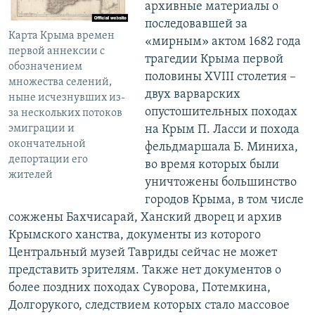
архивные материалы о
последовавшей за
Карта Крыма времен
«мирным» актом 1682 года
первой аннексии с
трагедии Крыма первой
обозначением
половины XVIII столетия –
множества селений,
двух варварских
ныне исчезнувших из-
опустошительных походах
за нескольких потоков
эмиграции и
на Крым П. Ласси и похода
окончательной
фельдмаршала Б. Миниха,
депортации его
во время которых были
жителей
уничтожены большинство
городов Крыма, в том числе
сожжены Бахчисарай, Ханский дворец и архив
Крымского ханства, документы из которого
Центральный музей Тавриды сейчас не может
представить зрителям. Также нет документов о
более поздних походах Суворова, Потемкина,
Долгорукого, следствием которых стало массовое