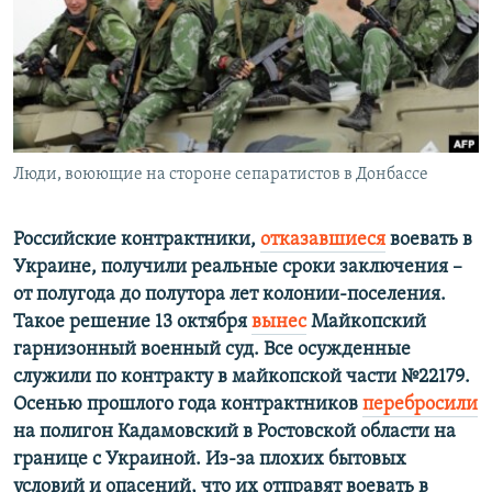
ПРИСОЕДИНЯЙТЕСЬ!
ПОБЕДИТЕЛЕЙ НЕ СУДЯТ?
КРЫМ.НЕПОКОРЕННЫЙ
ELIFBE
УКРАИНСКАЯ ПРОБЛЕМА КРЫМА
Все сайты RFE/RL
Люди, воюющие на стороне сепаратистов в Донбассе
Российские контрактники,
отказавшиеся
воевать в
Украине, получили реальные сроки заключения –
от полугода до полутора лет колонии-поселения.
Такое решение 13 октября
вынес
Майкопский
гарнизонный военный суд. Все осужденные
служили по контракту в майкопской части №22179.
Осенью прошлого года контрактников
перебросили
на полигон Кадамовский в Ростовской области на
границе с Украиной. Из-за плохих бытовых
условий и опасений, что их отправят воевать в