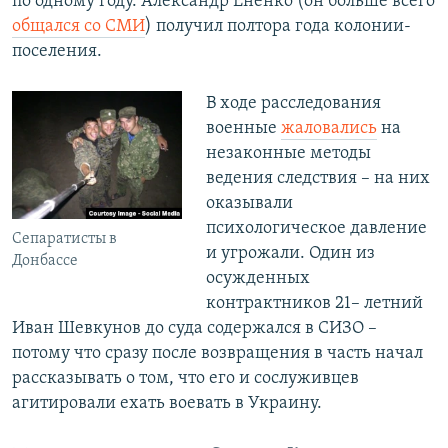
по одному году. Александр Ененко (он больше всего
общался со СМИ
) получил полтора года колонии-
поселения.
В ходе расследования
военные
жаловались
на
незаконные методы
ведения следствия – на них
оказывали
психологическое давление
Сепаратисты в
и угрожали. Один из
Донбассе
осужденных
контрактников 21– летний
Иван Шевкунов до суда содержался в СИЗО –
потому что сразу после возвращения в часть начал
рассказывать о том, что его и сослуживцев
агитировали ехать воевать в Украину.