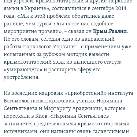
под угрозой: крымскотатарский и другие тюркские
языки в Украине», состоявшийся в сентябре 2014
года. «Мы к этой проблеме обратились даже
раньше, чем турки. Они после нас подобное
мероприятие провели», – сказал он
Крым.Реалии
.
По его словам, сегодня одно из направлений
работы тюркологов Украины – с применением уже
испытанных за рубежом методик вывести
крымскотатарский язык из нынешнего статуса
«умирающего» и расширить сферу его
употребления.
Из последних кадровых «приобретений» института
Богомолов назвал крымских ученых Наримана
Сеитьягъяева и Маргариту Араджиони, которые
переехали в Киев. «Нариман Сеитьягъяев
занимается средневековыми крымскотатарскими
источниками, они написаны очень талантливыми