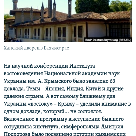
ПРИСОЕДИНЯЙТЕСЬ!
ПОБЕДИТЕЛЕЙ НЕ СУДЯТ?
КРЫМ.НЕПОКОРЕННЫЙ
ELIFBE
УКРАИНСКАЯ ПРОБЛЕМА КРЫМА
Все сайты RFE/RL
Ханский дворец в Бахчисарае
На научной конференции Института
востоковедения Национальной академии наук
Украины им. А. Крымского было заявлено 63
доклада. Темы – Япония, Индия, Китай и другие
далекие страны. А вот самому ближнему для
Украины «востоку» – Крыму – уделили внимание в
одном докладе, который... не состоялся.
Включенное в программу
выступление бывшего
сотрудника института
, симферопольца
Дмитрия
Прохорова было посвящено истории караимских