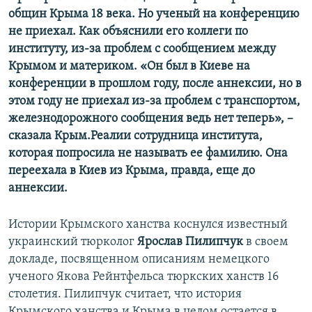
общин Крыма 18 века. Но ученый на конференцию
не приехал. Как объяснили его коллеги по
институту, из-за проблем с сообщением между
Крымом и материком. «Он был в Киеве на
конференции в прошлом году, после аннексии, но в
этом году не приехал из-за проблем с транспортом,
железнодорожного сообщения ведь нет теперь», –
сказала Крым.Реалии сотрудница инс
т
итута,
которая попросила не называть ее фамилию. Она
переехала в Киев из Крыма, правда, еще до
аннексии.
Истории Крымского ханства коснулся известный
украинский тюрколог
Ярослав Пилипчук
в своем
докладе, посвященном описаниям немецкого
ученого Якова Рейнтфельса тюркских ханств 16
столетия. Пилипчук считает, что история
Крымского ханства и Крыма в целом остается в