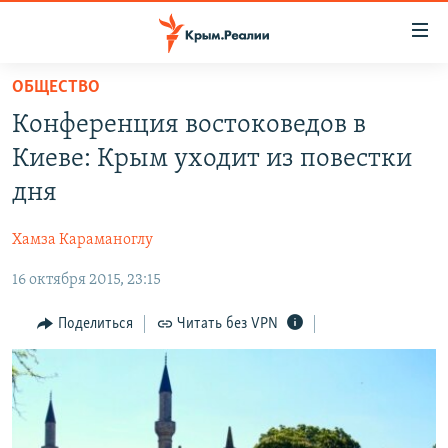
Доступность
ссылки
Вернуться
ОБЩЕСТВО
к
НОВОСТИ
Конференция востоковедов в
основному
СПЕЦПРОЕКТЫ
содержанию
Киеве: Крым уходит из повестки
ВОДА
Вернутся
ГРУЗ 200
дня
к
ИСТОРИЯ
КАРТА ВОЕННЫХ ОБЪЕКТОВ КРЫМА
главной
Хамза Караманоглу
ЕЩЕ
11 ЛЕТ ОККУПАЦИИ КРЫМА. 11 ИСТОРИЙ СОПРОТИВЛЕНИЯ
навигации
Вернутся
16 октября 2015, 23:15
РАДІО СВОБОДА
ИНТЕРАКТИВ
к
КАК ОБОЙТИ БЛОКИРОВКУ
ИНФОГРАФИКА
Поделиться
Читать без VPN
поиску
ТЕЛЕПРОЕКТ КРЫМ.РЕАЛИИ
Українською
СОВЕТЫ ПРАВОЗАЩИТНИКОВ
Qırımtatar
ПРОПАВШИЕ БЕЗ ВЕСТИ