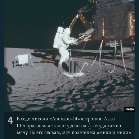
4
В ходе миссии «Аполлон-14» астронавт Алан
Шепард сделал клюшку для гольфа и ударил по
мячу. По его словам, мяч полетел на «мили и мили»