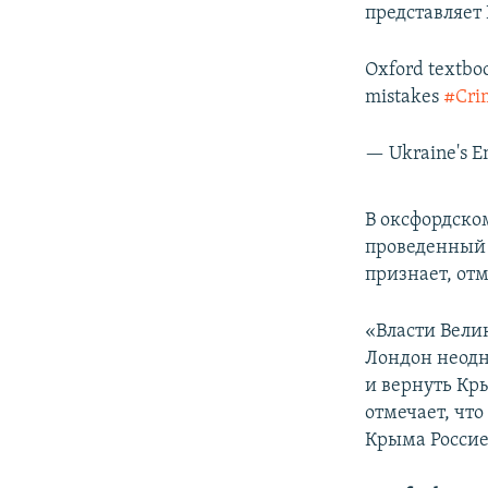
представляет
Oxford textboo
mistakes
#Cri
— Ukraine's 
В оксфордско
проведенный 
признает, от
«Власти Вели
Лондон неодн
и вернуть Кр
отмечает, чт
Крыма Россие