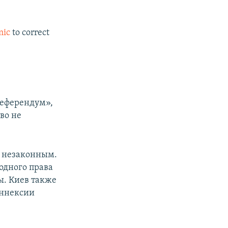
ic
to correct
референдум»,
во не
о незаконным.
одного права
ы. Киев также
аннексии