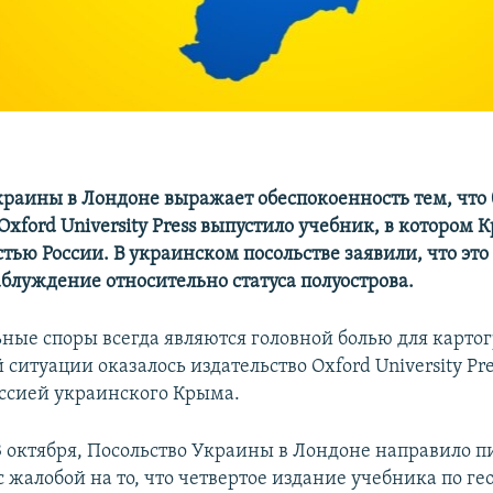
краины в Лондоне выражает обеспокоенность тем, что
Oxford University Press выпустило учебник, в котором 
тью России. В украинском посольстве заявили, что это
аблуждение относительно статуса полуострова.
ные споры всегда являются головной болью для картог
й ситуации оказалось издательство Oxford University Pre
ссией украинского Крыма.
13 октября, Посольство Украины в Лондоне направило 
с жалобой на то, что четвертое издание учебника по г