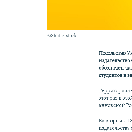
©Shutterstock
Посольство У
издательство 
обозначен час
студентов в з
Территориаль
этот раз в это
аннексией Ро
Во вторник, 
издательству 