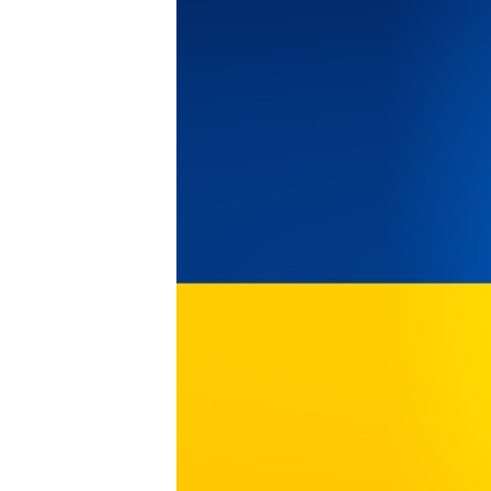
ПОБЕДИТЕЛЕЙ НЕ СУДЯТ?
КРЫМ.НЕПОКОРЕННЫЙ
ELIFBE
УКРАИНСКАЯ ПРОБЛЕМА КРЫМА