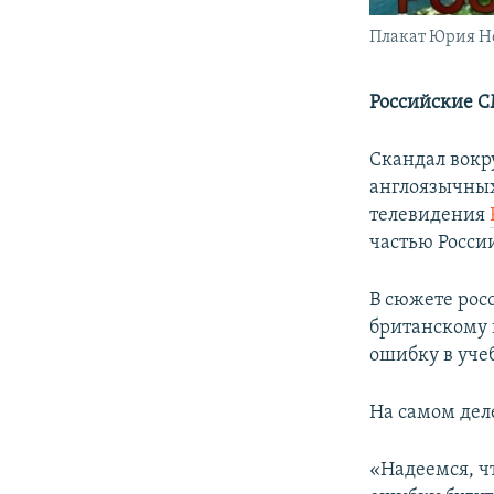
Плакат Юрия Н
Российские С
Скандал вокру
англоязычных
телевидения
частью Росси
В сюжете рос
британскому 
ошибку в уче
На самом дел
«Надеемся, ч