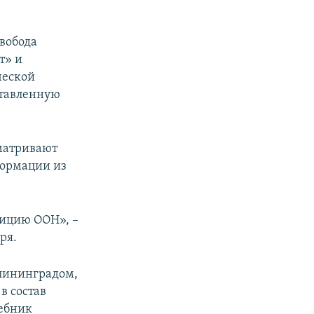
Свобода
т» и
ческой
ставленную
сматривают
формации из
зицию ООН», –
бря.
алининградом,
в состав
чебник