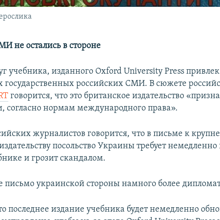
ерослика
МИ не остались в стороне
г учебника, изданного Oxford University Press привл
 государственных российских СМИ. В сюжете россий
RT
говорится, что это британское издательство «призн
и, согласно нормам международного права».
сийских журналистов говорится, что в письме к круп
издательству посольство Украины требует немедленно
бнике и грозит скандалом.
е письмо украинской стороны намного более диплома
то последнее издание учебника будет немедленно обнов