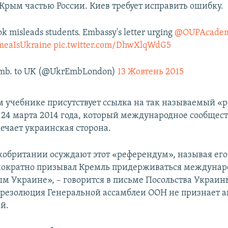
 Крым частью России. Киев требует исправить ошибку.
k misleads students. Embassy's letter urging
@OUPAcadem
meaIsUkraine
pic.twitter.com/DhwXlqWdG5
Emb. to UK (@UkrEmbLondon)
13 Жовтень 2015
м учебнике присутствует ссылка на так называемый «
24 марта 2014 года, который международное сообщест
мечает украинская сторона.
кобритании осуждают этот «референдум», называя ег
ократно призывал Кремль придерживаться междунар
ым Украине», – говорится в письме Посольства Украин
о резолюция Генеральной ассамблеи ООН не признает 
й.