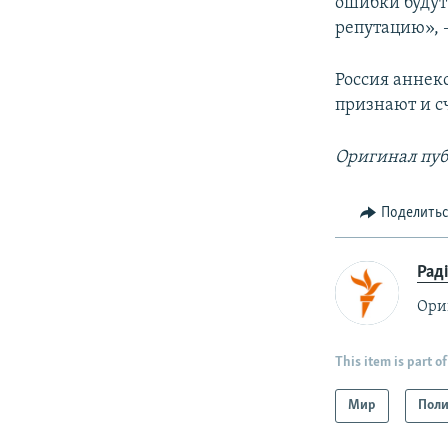
ошибки будут 
репутацию», 
Россия аннекс
признают и с
Оригинал пуб
Поделить
Рад
Ори
This item is part of
Мир
Поли