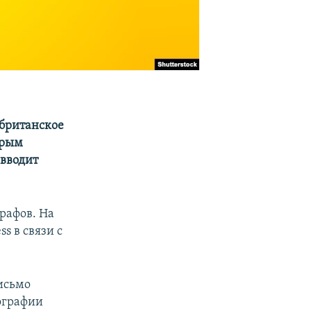
 британское
Крым
 вводит
рафов. На
ss в связи с
письмо
еографии