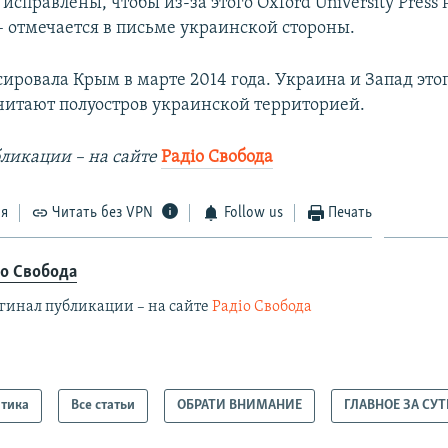
исправлены, чтобы из-за этого Oxford University Press
– отмечается в письме украинской стороны.
ировала Крым в марте 2014 года. Украина и Запад это
читают полуостров украинской территорией.
ликации – на сайте
Радіо Свобода
ся
Читать без VPN
Follow us
Печать
іо Свобода
гинал публикации – на сайте
Радіо Свобода
тика
Все статьи
ОБРАТИ ВНИМАНИЕ
ГЛАВНОЕ ЗА СУ