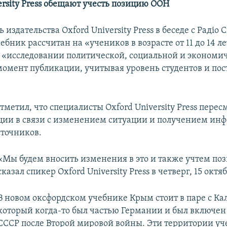
ersity Press обещают учесть позицию ООН
 издательства Oxford University Press в беседе с Радіо 
чебник рассчитан на «учеников в возрасте от 11 до 14 ле
а «исследовании политической, социальной и экономи
момент публикации, учитывая уровень студентов и по
тметил, что специалисты Oxford University Press пере
ции в связи с изменением ситуации и получением ин
точников.
«Мы будем вносить изменения в это и также учтем по
сказал спикер Oxford University Press в четверг, 15 октя
В новом оксфордском учебнике Крым стоит в паре с К
который когда-то был частью Германии и был включен 
СССР после Второй мировой войны. Эти территории у