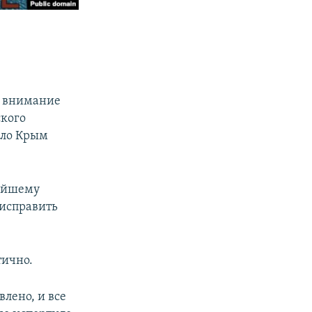
ек внимание
ского
ало Крым
нейшему
 исправить
тично.
лено, и все