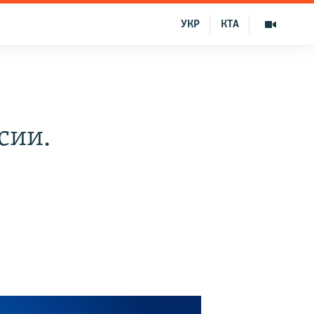
УКР
КТА
сии.