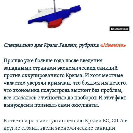
ПРИСОЕДИНЯЙТЕСЬ!
ПОБЕДИТЕЛЕЙ НЕ СУДЯТ?
КРЫМ.НЕПОКОРЕННЫЙ
ELIFBE
УКРАИНСКАЯ ПРОБЛЕМА КРЫМА
Все сайты RFE/RL
Специально для Крым.Реалии, рубрика
«Мнение»
Прошло уже больше года после введения
западными странами экономических санкций
против оккупированного Крыма. И хотя местные
«власти» уверяли крымчан, что бояться им нечего,
что экономика полуострова выстоит без проблем,
все оказалось с точностью до наоборот. И этот факт
вынуждены признать сами оккупанты.
В ответ на российскую аннексию Крыма ЕС, США и
другие страны ввели экономические санкции