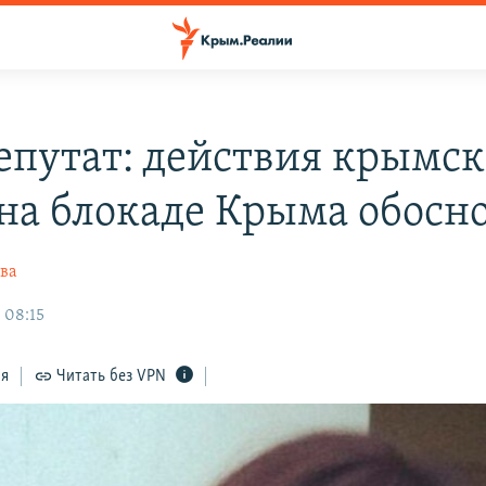
епутат: действия крымс
 на блокаде Крыма обосн
ва
 08:15
ся
Читать без VPN