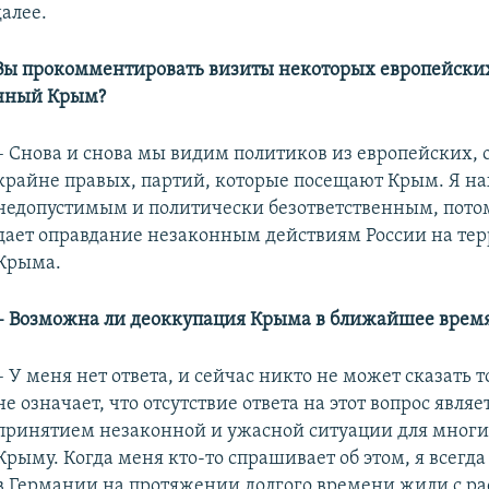
далее.
Вы прокомментировать визиты некоторых европейских
нный Крым?
– Снова и снова мы видим политиков из европейских, 
крайне правых, партий, которые посещают Крым. Я на
недопустимым и политически безответственным, потом
дает оправдание незаконным действиям России на те
Крыма.
–
Возможна ли деоккупация Крыма в ближайшее врем
– У меня нет ответа, и сейчас никто не может сказать т
не означает, что отсутствие ответа на этот вопрос являе
принятием незаконной и ужасной ситуации для многи
Крыму. Когда меня кто-то спрашивает об этом, я всегда
в Германии на протяжении долгого времени жили с ра