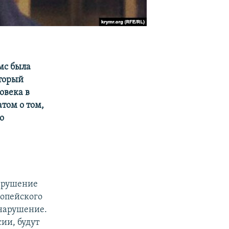
мс была
оторый
овека в
том о том,
о
нарушение
ропейского
 нарушение.
ии, будут