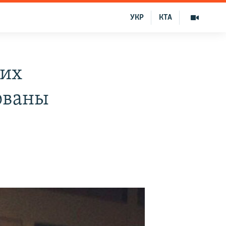
УКР
КТА
ких
ованы