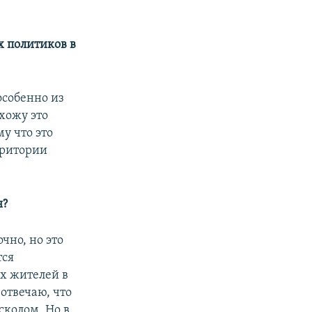
 политиков в
особенно из
хожу это
у что это
рритории
я?
очно, но это
тся
х жителей в
 отвечаю, что
сколом. Но в