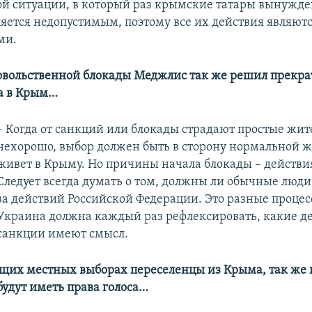
й ситуации, в который раз крымские татары вынужд
ляется недопустимым, поэтому все их действия являют
ми.
овольственной блокады Меджлис так же решил прекра
а в Крым…
– Когда от санкций или блокады страдают простые жите
нехорошо, выбор должен быть в сторону нормальной ж
живет в Крыму. Но причины начала блокады – действия
Следует всегда думать о том, должны ли обычные люди 
за действий Российской Федерации. Это разные процес
Украина должна каждый раз рефлексировать, какие д
санкции имеют смысл.
щих местных выборах переселенцы из Крыма, так же к
будут иметь права голоса…