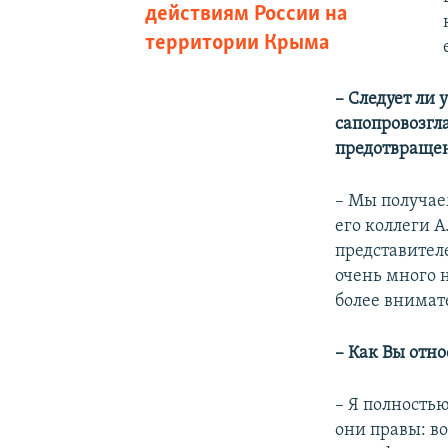
действиям России на
территории Крыма
–
Следует ли 
сапопровозгл
предотвращен
– Мы получае
его коллеги 
представител
очень много 
более внимат
–
Как Вы отно
– Я полность
они правы: во