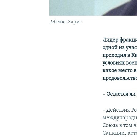
Ребекка Хармс
Лидер фракци
одной из уча
проходил в Ки
условиях вое
какое место 
продовольств
–
Остается ли
– Действия Р
международно
Союза в том 
Санкции, кот