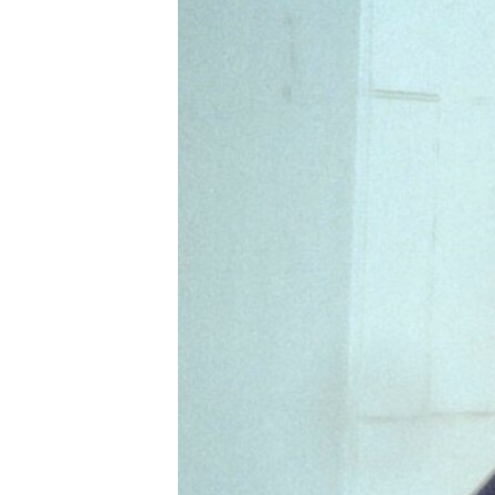
ПОБЕДИТЕЛЕЙ НЕ СУДЯТ?
КРЫМ.НЕПОКОРЕННЫЙ
ELIFBE
УКРАИНСКАЯ ПРОБЛЕМА КРЫМА