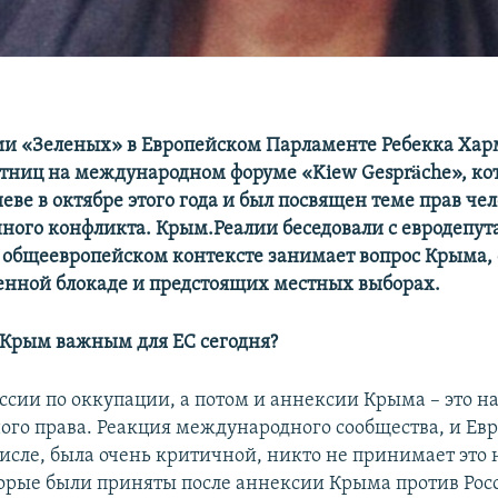
и «Зеленых» в Европейском Парламенте Ребекка Хар
стниц на международном форуме «Kiew Gespräche», к
еве в октябре этого года и был посвящен теме прав чел
нного конфликта. Крым.Реалии беседовали с евродепута
в общеевропейском контексте занимает вопрос Крыма, 
енной блокаде и предстоящих местных выборах.
 Крым важным для ЕС сегодня?
оссии по оккупации, а потом и аннексии Крыма – это 
го права. Реакция международного сообщества, и Ев
числе, была очень критичной, никто не принимает это
орые были приняты после аннексии Крыма против Росс