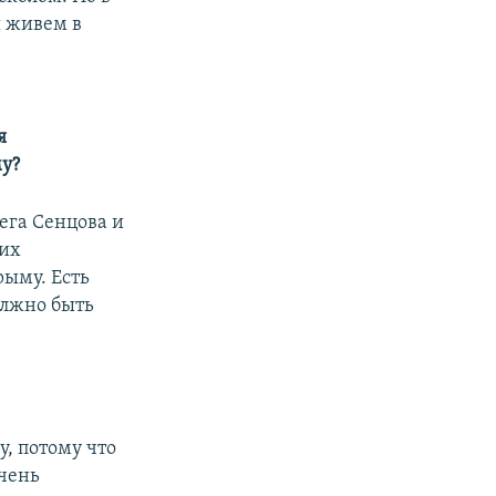
ы живем в
я
у?
ега Сенцова и
ких
рыму. Есть
олжно быть
, потому что
очень