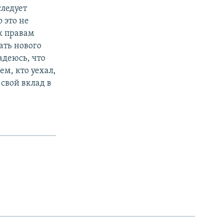
ледует
 это не
к правам
ать нового
адеюсь, что
м, кто уехал,
свой вклад в