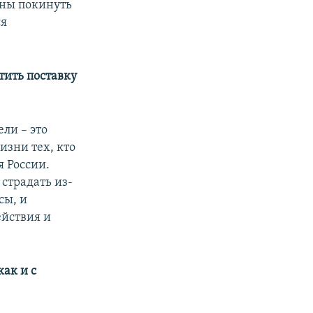
ены покинуть
ся
тить поставку
ли – это
изни тех, кто
 России.
страдать из-
сы, и
ействия и
ак и с