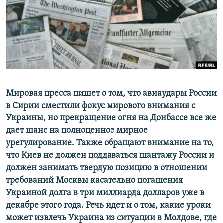
ПРИСОЕДИНЯЙТЕСЬ!
ПОБЕДИТЕЛЕЙ НЕ СУДЯТ?
КРЫМ.НЕПОКОРЕННЫЙ
ELIFBE
УКРАИНСКАЯ ПРОБЛЕМА КРЫМА
Все сайты RFE/RL
Мировая пресса пишет о том, что авиаудары России
в Сирии сместили фокус мирового внимания с
Украины, но прекращение огня на Донбассе все же
дает шанс на полноценное мирное
урегулирование. Также обращают внимание на то,
что Киев не должен поддаваться шантажу России и
должен занимать твердую позицию в отношении
требований Москвы касательно погашения
Украиной долга в три миллиарда долларов уже в
декабре этого года. Речь идет и о том, какие уроки
может извлечь Украина из ситуации в Молдове, где