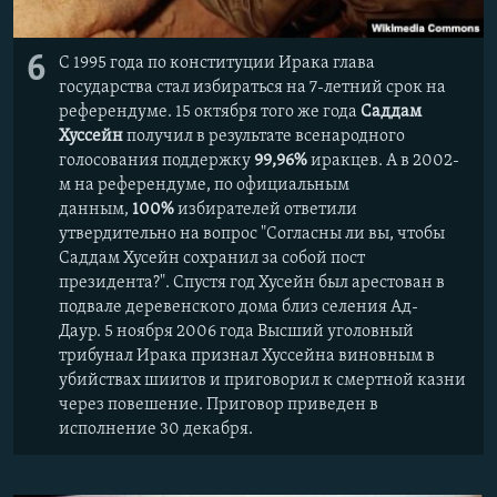
6
С 1995 года по конституции Ирака глава
государства стал избираться на 7-летний срок на
референдуме. 15 октября того же года
Саддам
Хуссейн
получил в результате всенародного
голосования поддержку
99,96%
иракцев. А в 2002-
м на референдуме, по официальным
данным,
100%
избирателей ответили
утвердительно на вопрос "Согласны ли вы, чтобы
Саддам Хусейн сохранил за собой пост
президента?". Спустя год Хусейн был арестован в
подвале деревенского дома близ селения Ад-
Даур. 5 ноября 2006 года Высший уголовный
трибунал Ирака признал Хуссейна виновным в
убийствах шиитов и приговорил к смертной казни
через повешение. Приговор приведен в
исполнение 30 декабря.