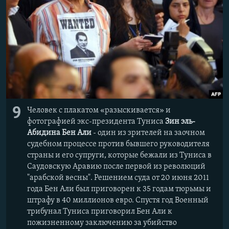
9
Человек с плакатом «разыскивается» и
фотографией экс-президента Туниса
Зин эль-
Абидина Бен Али
- один из зрителей на заочном
судебном процессе против бывшего руководителя
страны и его супруги, которые бежали из Туниса в
Саудовскую Аравию после первой из революций
"арабской весны". Решением суда от 20 июня 2011
года Бен Али был приговорен к 35 годам тюрьмы и
штрафу в 40 миллионов евро. Спустя год Военный
трибунал Туниса приговорил Бен Али к
пожизненному заключению за убийство