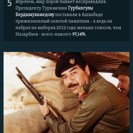
5
Впрочем, мир порой бывает несправедлив.
Президенту Туркмении
Гурбангулы
Бердымухамедову
поставили в Ашхабаде
прижизненный золотой памятник - а ведь он
набрал на выборах 2012 года меньше голосов, чем
Назарбаев - всего-навсего
97,14%
.