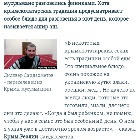
мусульмане разговелись финиками. Хотя
крымскотатарская традиция предусматривает
особое блюдо для разговенья в этот день, которое
называется ашир аш.
«В некоторых
крымскотатарских селах
есть традиции особой еды.
Это специальное блюдо,
очень похожее на
Дилявер Саидахметов
украинскую кутю: злаки,
– переселенец из
Крыма, мусульманин
орешки, мед… Но далеко не
всегда люди, которые это
готовили, знали, для чего
они это делают. «Когда я был ребенком, не помню,
чтобы у нас в семье это был особенный день. О нем
я узнал уже в достаточно зрелом возрасте», – сказал
Крым.Реалии
Саидахметов.