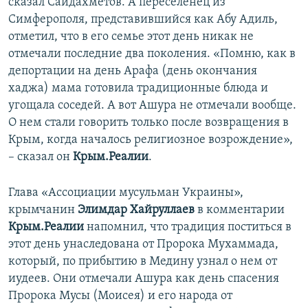
сказал Саидахметов. А переселенец из
Симферополя, представившийся как Абу Адиль,
отметил, что в его семье этот день никак не
отмечали последние два поколения. «Помню, как в
депортации на день Арафа (день окончания
хаджа) мама готовила традиционные блюда и
угощала соседей. А вот Ашура не отмечали вообще.
О нем стали говорить только после возвращения в
Крым, когда началось религиозное возрождение»,
– сказал он
Крым.Реалии
.
Глава «Ассоциации мусульман Украины»,
крымчанин
Элимдар Хайруллаев
в комментарии
Крым.Реалии
напомнил, что традиция поститься в
этот день унаследована от Пророка Мухаммада,
который, по прибытию в Медину узнал о нем от
иудеев. Они отмечали Ашура как день спасения
Пророка Мусы (Моисея) и его народа от