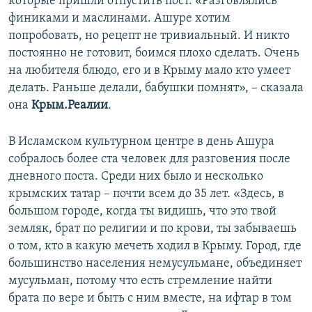
которые пришли отпустить пост. «Разговлялись
финиками и маслинами. Ашуре хотим
попробовать, но рецепт не тривиальный. И никто
постоянно не готовит, боимся плохо сделать. Очень
на любителя блюдо, его и в Крыму мало кто умеет
делать. Раньше делали, бабушки помнят», – сказала
она
Крым.Реалии
.
В Исламском культурном центре в день Ашура
собралось более ста человек для разговения после
дневного поста. Среди них было и несколько
крымских татар – почти всем до 35 лет. «Здесь, в
большом городе, когда ты видишь, что это твой
земляк, брат по религии и по крови, ты забываешь
о том, кто в какую мечеть ходил в Крыму. Город, где
большинство населения немусульмане, объединяет
мусульман, потому что есть стремление найти
брата по вере и быть с ним вместе, на ифтар в том