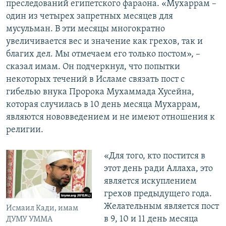
преследований египетского фараона. «Мухаррам –
один из четырех запретных месяцев для
мусульман. В эти месяцы многократно
увеличивается вес и значение как грехов, так и
благих дел. Мы отмечаем его только постом», –
сказал имам. Он подчеркнул, что попытки
некоторых течений в Исламе связать пост с
гибелью внука Пророка Мухаммада Хусейна,
которая случилась в 10 день месяца Мухаррам,
являются нововведением и не имеют отношения к
религии.
«Для того, кто постится в
этот день ради Аллаха, это
является искуплением
грехов предыдущего года.
Желательным является пост
Исмаил Кади, имам
в 9, 10 и 11 день месяца
ДУМУ УММА