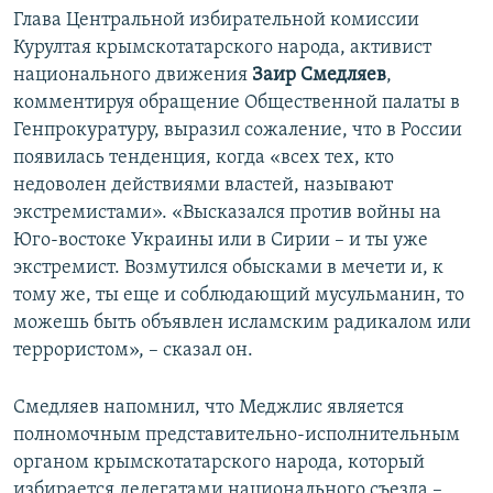
Глава Центральной избирательной комиссии
Курултая крымскотатарского народа, активист
национального движения
Заир Смедляев
,
комментируя обращение Общественной палаты в
Генпрокуратуру, выразил сожаление, что в России
появилась тенденция, когда «всех тех, кто
недоволен действиями властей, называют
экстремистами». «Высказался против войны на
Юго-востоке Украины или в Сирии – и ты уже
экстремист. Возмутился обысками в мечети и, к
тому же, ты еще и соблюдающий мусульманин, то
можешь быть объявлен исламским радикалом или
террористом», – сказал он.
Смедляев напомнил, что Меджлис является
полномочным представительно-исполнительным
органом крымскотатарского народа, который
избирается делегатами национального съезда –