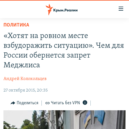
Доступность
ссылки
Вернуться
ПОЛИТИКА
к
НОВОСТИ
«Хотят на ровном месте
основному
СПЕЦПРОЕКТЫ
содержанию
взбудоражить ситуацию». Чем для
ВОДА
Вернутся
ГРУЗ 200
России обернется запрет
к
ИСТОРИЯ
КАРТА ВОЕННЫХ ОБЪЕКТОВ КРЫМА
Меджлиса
главной
ЕЩЕ
11 ЛЕТ ОККУПАЦИИ КРЫМА. 11 ИСТОРИЙ СОПРОТИВЛЕНИЯ
навигации
Андрей Колокольцев
Вернутся
РАДІО СВОБОДА
ИНТЕРАКТИВ
к
27 октября 2015, 20:35
КАК ОБОЙТИ БЛОКИРОВКУ
ИНФОГРАФИКА
поиску
Поделиться
Читать без VPN
ТЕЛЕПРОЕКТ КРЫМ.РЕАЛИИ
Українською
СОВЕТЫ ПРАВОЗАЩИТНИКОВ
Qırımtatar
ПРОПАВШИЕ БЕЗ ВЕСТИ