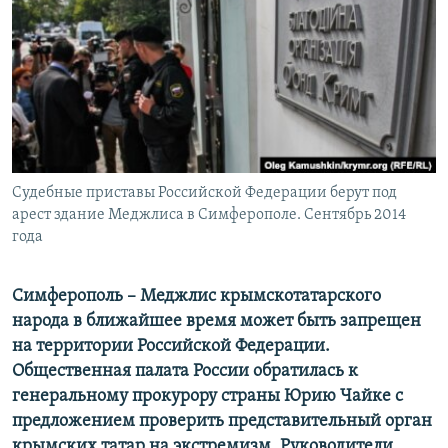
ПРИСОЕДИНЯЙТЕСЬ!
ПОБЕДИТЕЛЕЙ НЕ СУДЯТ?
КРЫМ.НЕПОКОРЕННЫЙ
ELIFBE
УКРАИНСКАЯ ПРОБЛЕМА КРЫМА
Все сайты RFE/RL
Судебные приставы Российской Федерации берут под
арест здание Меджлиса в Симферополе. Сентябрь 2014
года
Симферополь – Меджлис крымскотатарского
народа в ближайшее время может быть запрещен
на территории Российской Федерации.
Общественная палата России обратилась к
генеральному прокурору страны Юрию Чайке с
предложением проверить представительный орган
крымских татар на экстремизм. Руководители