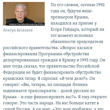
По его словам, осенью 1992
года он, будучи вице-
премьером Крыма,
находился на приеме у
Егора Гайдара, который на
Лентун Безазиев
тот момент исполнял
обязанности председателя
российского правительства. «Вопрос касался
финансирования Программы обустройства
депортированных граждан в Крыму в 1993 году. Он
мне тогда сказал, что правительство Российской
Федерации не будет финансировать обустройство
крымских татар. Я спросил: «В чем дело?». Он
говорит: «Вы, татары, на площади Ленина
поднимаете транспаранты – долой русских из
Крыма – и еще финансировать вас?». Я ему открыто
говорю: Это часть народа. На вас больше катят в
самой России. А он мне: «Это мои проблемы, а это