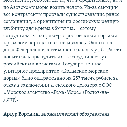
морской грузопоток. Не то, что в Средиземное, но и
по Азовскому морю возить нечего. Из-за санкций
все контрагенты прервали существовавшие ранее
соглашения, а ориентация на российскую речную
глубинку для Крыма убыточна. Поэтому
сотрудничать, например, с ростовскими портами
крымские портовики отказывались. Однако на
днях Федеральная антимонопольная служба России
попыталась принудить их к сотрудничеству с
российскими коллегами. Государственное
унитарное предприятие «Крымские морские
порты» было оштрафовано на 257 тысяч рублей за
отказ в заключении агентского договора с ООО
«Морское агентство «Река-Море» (Ростов-на-
Дону).
Артур Воронин,
экономический обозреватель