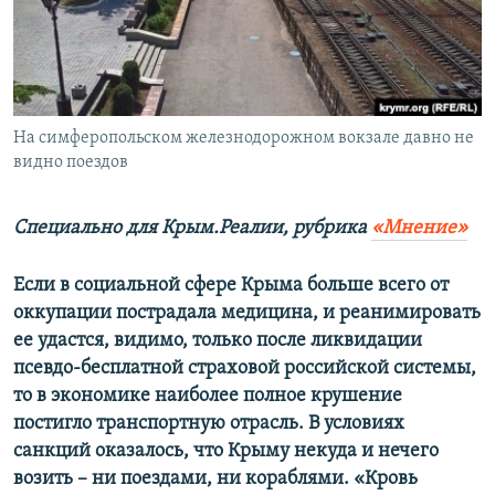
ПРИСОЕДИНЯЙТЕСЬ!
ПОБЕДИТЕЛЕЙ НЕ СУДЯТ?
КРЫМ.НЕПОКОРЕННЫЙ
ELIFBE
На симферопольском железнодорожном вокзале давно не
УКРАИНСКАЯ ПРОБЛЕМА КРЫМА
видно поездов
Все сайты RFE/RL
Специально для Крым.Реалии, рубрика
«Мнение»
Если в социальной сфере Крыма больше всего от
оккупации пострадала медицина, и реанимировать
ее удастся, видимо, только после ликвидации
псевдо-бесплатной страховой российской системы,
то в экономике наиболее полное крушение
постигло транспортную отрасль. В условиях
санкций оказалось, что Крыму некуда и нечего
возить – ни поездами, ни кораблями. «Кровь