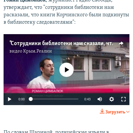
Роман Цимбалюк
, журналист Радио Свобода,
утверждает, что "сотрудники библиотеки нам
расказали, что книги Корчинского были подкинуты
в библиотеку следователями":
"Сотрудники библиотеки нам сказали, что книги Корчинского были подкинуты" - как проходили обыски в в Библиотеке украинской литературы
видео
Крым.Реалии
No media source currently available
0:00
0:43
Загрузить
По словам Шариной, полицейские изъяли в