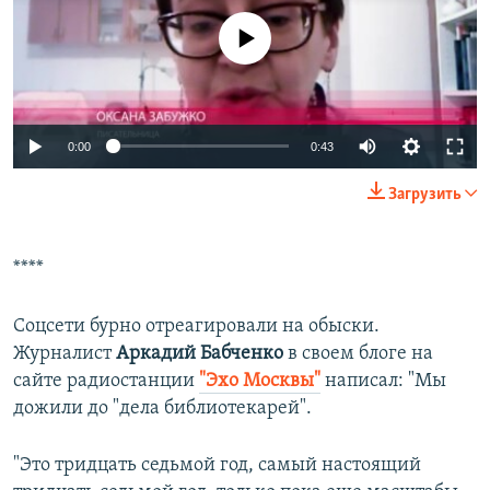
No media source currently available
0:00
0:43
Загрузить
****
Соцсети бурно отреагировали на обыски.
Журналист
Аркадий Бабченко
в своем блоге на
сайте радиостанции
"Эхо Москвы"
написал: "Мы
дожили до "дела библиотекарей".
"Это тридцать седьмой год, самый настоящий