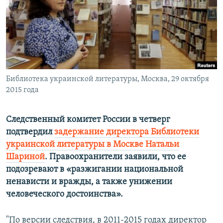
ПРИСОЕДИНЯЙТЕСЬ!
ПОБЕДИТЕЛЕЙ НЕ СУДЯТ?
КРЫМ.НЕПОКОРЕННЫЙ
ELIFBE
УКРАИНСКАЯ ПРОБЛЕМА КРЫМА
Все сайты RFE/RL
Библиотека украинской литературы, Москва, 29 октября
2015 года
Следственный комитет России в четверг
подтвердил
задержание директора Библиотеки
украинской литературы в Москве Натальи
Шариной
. Правоохранители заявили, что ее
подозревают в «разжигании национальной
ненависти и вражды, а также унижении
человеческого достоинства».
"По версии следствия, в 2011-2015 годах директор