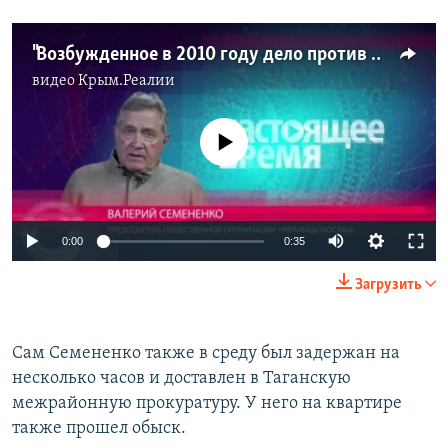
"Возбужденное в 2010 году дело против библиотеки не имело перспективы по причине полной абсурдности" - глава "Украинцев Москвы"
видео
Крым.Реалии
No media source currently available
0:00
0:35
Загрузить
Сам Семененко также в среду был задержан на
несколько часов и доставлен в Таганскую
межрайонную прокуратуру. У него на квартире
также прошел обыск.