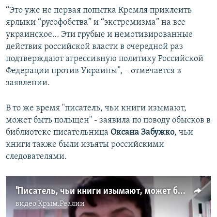
“Это уже не первая попытка Кремля приклеить
ярлыки “русофобства” и “экстремизма” на все
украинское… Эти грубые и немотивированные
действия российской власти в очередной раз
подтверждают агрессивную политику Российской
Федерации против Украины”, – отмечается в
заявлении.
В то же время "писатель, чьи книги изымают,
может быть польщен" - заявила по поводу обысков в
библиотеке писательница
Оксана Забужко
, чьи
книги также были изъяты российскими
следователями.
"Писатель, чьи книги изымают, может быть польщен" - Оксана Забужко
видео
Крым.Реалии