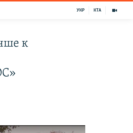
УКР
КТА
чше к
ОС»