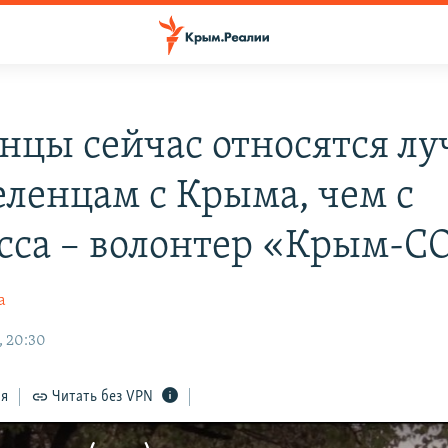
нцы сейчас относятся лу
еленцам с Крыма, чем с
сса – волонтер «Крым-С
а
, 20:30
ся
Читать без VPN