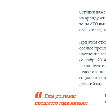
Сегодня даже
на аренду жи
зоны АТО вын
свое жилье, з
При этом отн
осенью прошло
население вс
сентябре 2014
волна негати
недостоверны
социальных п
детский сад.
Еще до зимы
прошлого года начали