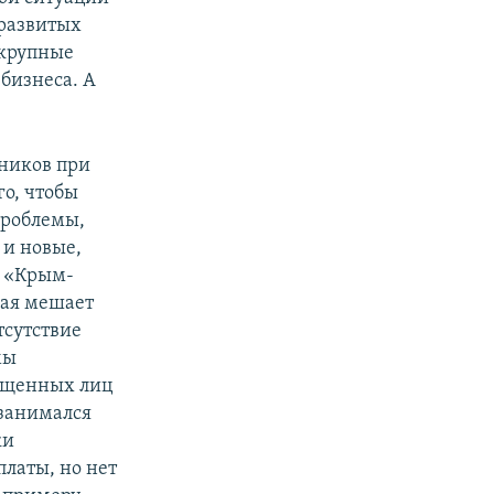
 развитых
 крупные
 бизнеса. А
ников при
о, чтобы
проблемы,
 и новые,
 «Крым-
рая мешает
тсутствие
мы
ещенных лиц
 занимался
ки
платы, но нет