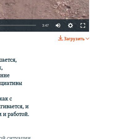
3:47
Загрузить
EMBED
SHARE
шается,
к,
енне
ициативы
как с
гивается, и
 и работой.
ой ситуации