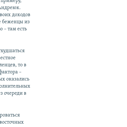
 примеру,
 Андреюк.
своих доходов
е беженцы из
 – там есть
ухудшаться
местное
енцев, то в
фактора –
ых оказались
полнительных
з очереди в
роваться
 восточных