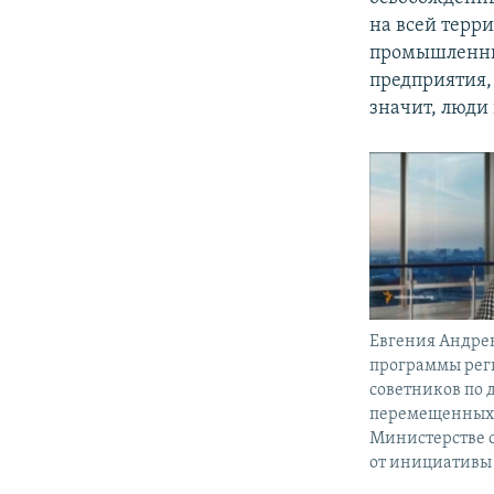
на всей терр
промышленных
предприятия, 
значит, люди 
Евгения Андре
программы рег
советников по 
перемещенных
Министерстве 
от инициатив