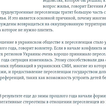
ведомства, которое бы решало, к
вопрос жилья, говорит Евгения
 трудоустроенные переселенцы тратят большую часть 
лья. И это является основной причиной, почему многи
уждены возвращаться на оккупированную территорию
а которое не нужно платить.
ошение в украинском обществе к переселенцам стало 
го года, говорит волонтер. Если в начале конфликта 
ех регионов Украины очень хорошо принимало пересел
 года ситуация изменилась. Этому способствовали два 
вных публикаций в украинских СМИ, многие из котор
ми, и предоставление переселенцам государством до
референций, таких как возможность устроить детей бе
В результате еще до зимы прошлого года начали форми
негативные стереотипы в отношении переселенцев из