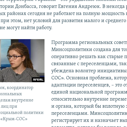
итории Донбасса, говорит Евгения Андреюк. В некогда
 районах сегодня не работают на полную мощность
при этом, нет условий для развития малого и среднего
не могут найти работу.
Программа региональных совет
Минсоцполитики создана для тог
оперативно решать как старые 
связанные с переселенцами, так
убеждена волонтер инициативы
СОС». Основная проблема, кото
адаптации переселенцев, – это о
юк, координатор
единой национальной програм
иональных
относительно внутренне перем
делам внутренне
и органа, который бы вплотную
 лиц при
социальной политики
переселенцами. Минсоцполити
ы «Крым-СОС»
регистрирует их и назначает вы