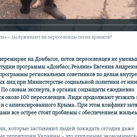
ы» – заслуживают ли переселенцы таких ярлыков?
перемирие на Донбассе, поток переселенцев не умень
 студии программы «Донбасс.Реалии» Евгения Андрею
программы региональных советников по делам внутр
х лиц при Министерстве социальной политики от ин
По словам эксперта, в органах соцзащиты ежедневно
ся около 100 переселенцев. Люди продолжают уезжать 
к и с аннексированного Крыма. При этом конфликт затя
ами все острее стоят проблемы с обеспечением жильем
ин, которые заставляют людей покидать сегодня даже
е территории Украины – это ухудшение экономическ