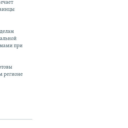
мечает
раинцы
 делам
иальной
емами при
отовы
м регионе