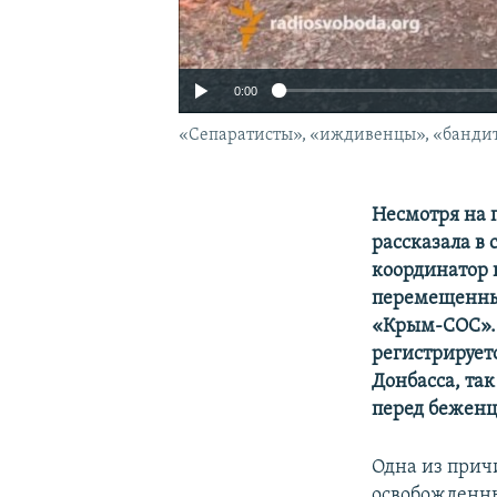
0:00
«Сепаратисты», «иждивенцы», «бандит
Несмотря на 
рассказала в
координатор 
перемещенны
«Крым-СОС». 
регистрирует
Донбасса, та
перед беженц
Одна из прич
освобожденны