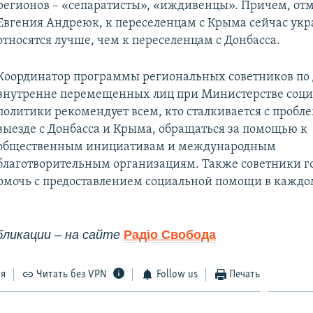
регионов – «сепаратисты», «иждивенцы». Причем, от
Евгения Андреюк, к переселенцам с Крыма сейчас ук
относятся лучше, чем к переселенцам с Донбасса.
Координатор программы региональных советников по
внутренне перемещенных лиц при Министерстве соц
политики рекомендует всем, кто сталкивается с пробл
выезде с Донбасса и Крыма, обращаться за помощью к
общественным инициативам и международным
благотворительным организациям. Также советники г
омочь с предоставлением социальной помощи в каждо
бликации – на сайте
Радіо Свобода
ся
Читать без VPN
Follow us
Печать