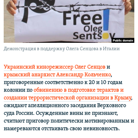
ПРИСОЕДИНЯЙТЕСЬ!
ПОБЕДИТЕЛЕЙ НЕ СУДЯТ?
КРЫМ.НЕПОКОРЕННЫЙ
ELIFBE
УКРАИНСКАЯ ПРОБЛЕМА КРЫМА
Все сайты RFE/RL
Демонстрация в поддержку Олега Сенцова в Италии
Украинский кинорежиссер Олег Сенцов
и
крымский анархист Александр Кольченко
,
приговоренные соответственно к 20 и 10 годам
колонии по
обвинению в подготовке терактов и
создании террористической организации в Крыму
,
ожидают апелляционного заседания Верховного
суда России. Осужденные вины не признают,
считают приговор политически мотивированным и
намереваются отстаивать свою невиновность.