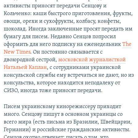
активисты приносят передачи Сенцову и
Кольченко: каши быстрого приготовления, фрукты,
овощи, орехи и сухофрукты, колбасу, конфеты,
шоколад. Иногда заключенные просят передать им
бумагу для писем. Недавно Сенцов попросил
оформить для него подписку на еженедельник
The
New Times
. Он постоянно связывается с
двоюродной сестрой,
московской журналисткой
Натальей Каплан
, с сотрудниками украинской
консульской службы ему встречаться не дают, но из
консульства, которое находится неподалеку от
СИЗО, иногда тоже приносят передачи.
Писем украинскому кинорежиссеру приходит
много. Сенцову пишут в основном украинцы со
всего мира (есть письма из Бразилии, Швейцарии,
Германии) и российские гражданские активисты.
Сенцов охотно отвечает: писать о том, что