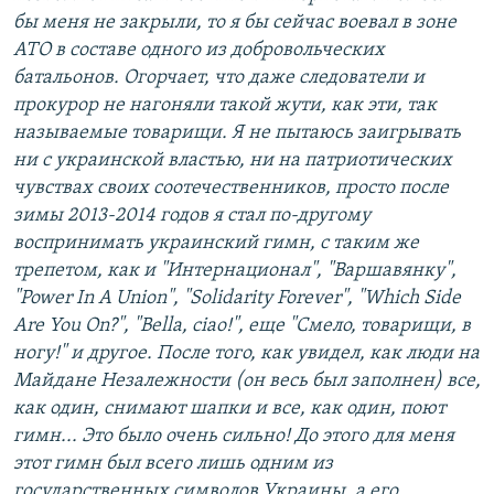
бы меня не закрыли, то я бы сейчас воевал в зоне
АТО в составе одного из добровольческих
батальонов. Огорчает, что даже следователи и
прокурор не нагоняли такой жути, как эти, так
называемые товарищи. Я не пытаюсь заигрывать
ни с украинской властью, ни на патриотических
чувствах своих соотечественников, просто после
зимы 2013-2014 годов я стал по-другому
воспринимать украинский гимн, с таким же
трепетом, как и "Интернационал", "Варшавянку",
"Power In A Union", "Solidarity Forever", "Which Side
Are You On?", "Bella, ciao!", еще "Смело, товарищи, в
ногу!" и другое. После того, как увидел, как люди на
Майдане Незалежности (он весь был заполнен) все,
как один, снимают шапки и все, как один, поют
гимн... Это было очень сильно! До этого для меня
этот гимн был всего лишь одним из
государственных символов Украины, а его