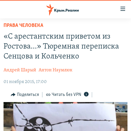
Доступность
ссылки
Вернуться
ПРАВА ЧЕЛОВЕКА
к
НОВОСТИ
«С арестантским приветом из
основному
СПЕЦПРОЕКТЫ
содержанию
Ростова...» Тюремная переписка
ВОДА
Вернутся
ГРУЗ 200
Сенцова и Кольченко
к
ИСТОРИЯ
КАРТА ВОЕННЫХ ОБЪЕКТОВ КРЫМА
главной
Андрей Шарый
Антон Наумлюк
ЕЩЕ
11 ЛЕТ ОККУПАЦИИ КРЫМА. 11 ИСТОРИЙ СОПРОТИВЛЕНИЯ
навигации
Вернутся
01 ноября 2015, 17:00
РАДІО СВОБОДА
ИНТЕРАКТИВ
к
КАК ОБОЙТИ БЛОКИРОВКУ
ИНФОГРАФИКА
Поделиться
Читать без VPN
поиску
ТЕЛЕПРОЕКТ КРЫМ.РЕАЛИИ
Українською
СОВЕТЫ ПРАВОЗАЩИТНИКОВ
Qırımtatar
ПРОПАВШИЕ БЕЗ ВЕСТИ