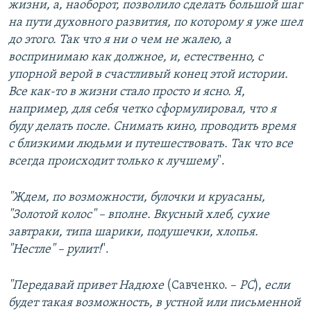
жизни, а, наоборот, позволило сделать большой шаг
на пути духовного развития, по которому я уже шел
до этого. Так что я ни о чем не жалею, а
воспринимаю как должное, и, естественно, с
упорной верой в счастливый конец этой истории.
Все как-то в жизни стало просто и ясно. Я,
например, для себя четко сформулировал, что я
буду делать после. Снимать кино, проводить время
с близкими людьми и путешествовать. Так что все
всегда происходит только к лучшему
".
"Ждем, по возможности, булочки и круасаны,
"Золотой колос" – вполне. Вкусный хлеб, сухие
завтраки, типа шарики, подушечки, хлопья.
"Нестле" – рулит!
".
"Передавай привет Надюхе
(Cавченко. –
РС
),
если
будет такая возможность, в устной или письменной