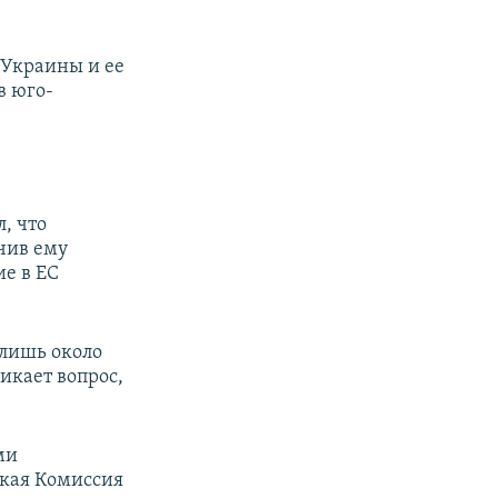
 Украины и ее
в юго-
л, что
чив ему
ие в ЕС
 лишь около
икает вопрос,
ми
ская Комиссия