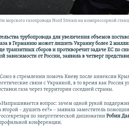
ти морского газопровода Nord Stream на компрессорной стан
тельства трубопровода для увеличения объемов постав
газа в Германию может лишить Украину более 2 милли
иде транзитных сборов и противоречит задаче ЕС по с
й зависимости от России, заявила в четверг представи
Союз в стремлении помочь Киеву после аннексии Кры
гетические связи с Украиной, в то время как Россия 
оставки газа через территории соседней страны.
«Напрашивается вопрос: зачем одной рукой поддержив
а второй – душить ее?» – заявила заместитель помощн
госсекретаря по энергетической дипломатии
Робин Да
профильной конференции.