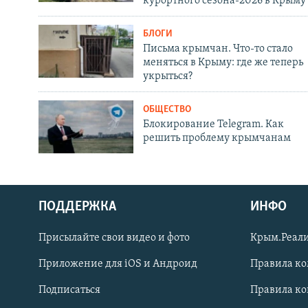
курортного сезона-2026 в Крыму
БЛОГИ
Письма крымчан. Что-то стало
меняться в Крыму: где же теперь
укрыться?
ОБЩЕСТВО
Блокирование Telegram. Как
решить проблему крымчанам
ПОДДЕРЖКА
ИНФО
Українською
Присылайте свои видео и фото
Крым.Реали
Qırımtatar
Приложение для iOS и Андроид
Правила к
Подписаться
Правила к
ПРИСОЕДИНЯЙТЕСЬ!