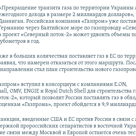
«Прекращение транзита газа по территории Украины 
ежегодного дохода в размере 2 миллиардов долларов»,
Данниган. Российская компания «Газпром» уже поставл
Германию через Балтийское море по газопроводу «Сев
а проект «Северный поток-2» может удвоить объемы по
убометров в год.
кже в больших количествах поставляет газ в ЕС по тер
заявил, что намерен отказаться от этого маршрута. По
 направлении стал план строительства нового газопров
Газпром» вступил в консорциум с компаниями E.ON,
all, OMV, ENGIE и Royal Dutch Shell для строительства 
ок-2», который позволит России поставлять газ в обх
 оценкам «Газпрома», проект обойдется в 9,9 миллиарда
санкции, введенные США и ЕС против России в связи с
ержкой пророссийских сепаратистов в восточной Укра
ие связи между Москвой и Европой остаются очень те