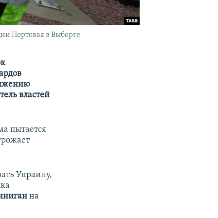
ции Портовая в Выборге
ок
ардов
нижению
тель властей
ма пытается
угрожает
ать Украину,
ика
нниган
на