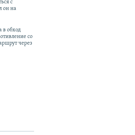
ься с
л он на
 в обход
ротивление со
маршрут через