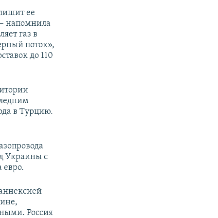
лишит ее
 – напомнила
яет газ в
ерный поток»,
ставок до 110
ритории
следним
ода в Турцию.
газопровода
од Украины с
 евро.
 аннексией
ине,
сными. Россия