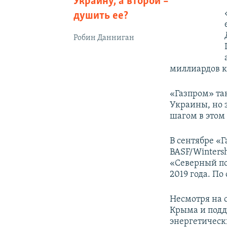
Украину, а второй –
душить ее?
Робин Данниган
миллиардов к
«Газпром» та
Украины, но 
шагом в этом
В сентябре «
BASF/Wintersh
«Северный пот
2019 года. По
Несмотря на 
Крыма и подд
энергетическ