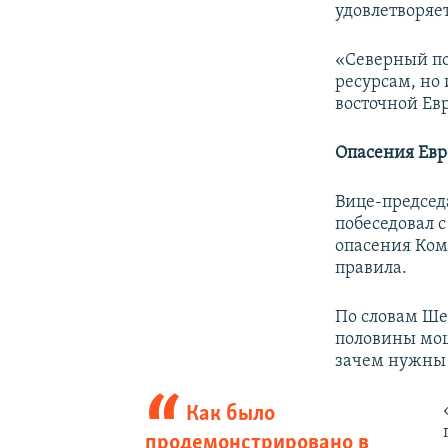
удовлетворяе
«Северный по
ресурсам, но
восточной Ев
Опасения Ев
Вице-председ
побеседовал 
опасения Ком
правила.
По словам Ше
половины мощ
зачем нужны
Как было
продемонстрировано в