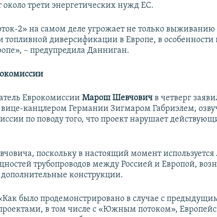
т около трети энергетических нужд ЕС.
ток-2
»
на самом деле угрожает не только выживанию
 и топливной диверсификации в Европе, в особенности 
ропе», – предупредила Данниган.
рокомиссии
атель Еврокомиссии
Марош Шевчович
в четверг заяви
с вице-канцлером Германии Зигмаром Габриэлем, озву
иссии по поводу того, что проект нарушает действующ
вчовича, поскольку в настоящий момент используется
ностей трубопроводов между Россией и Европой, возн
 дополнительные конструкции.
«Как было продемонстрировано в случае с предыдущи
проектами, в том числе с
«
Южным потоком
»
, Европей