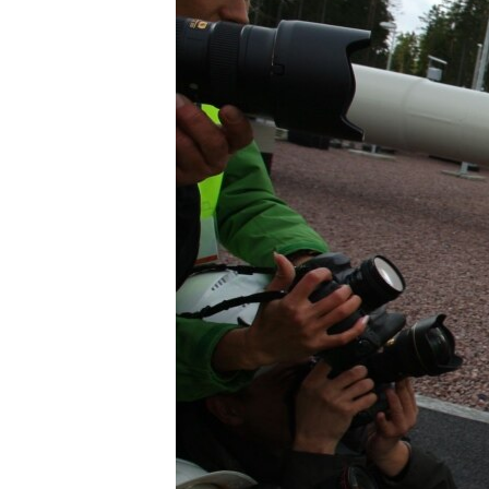
ПОБЕДИТЕЛЕЙ НЕ СУДЯТ?
КРЫМ.НЕПОКОРЕННЫЙ
ELIFBE
УКРАИНСКАЯ ПРОБЛЕМА КРЫМА