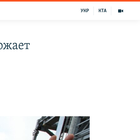
УКР
КТА
ожает